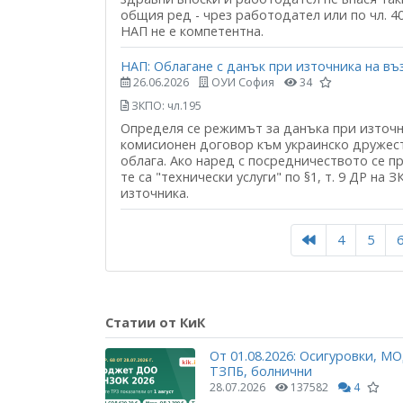
общия ред - чрез работодател или по чл. 40
НАП не е компетентна.
НАП: Облагане с данък при източника на в
26.06.2026
ОУИ София
34
ЗКПО: чл.195
Определя се режимът за данъка при източн
комисионен договор към украинско дружест
облага. Ако наред с посредничеството се п
те са "технически услуги" по §1, т. 9 ДР н
източника.
4
5
Статии от КиК
От 01.08.2026: Осигуровки, МО
ТЗПБ, болнични
28.07.2026
137582
4