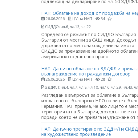
подлежащ на деклариране по чл. 50 ЗДДФЛ.
НАП: Облагане на доход от продажба на 
26.06.2026
ЦУ на НАП
34
СИДДО: чл.6, чл.13, чл.22
Определя се режимът по СИДДО България -
България от местни за САЩ лица. Доходът 
държавата по местонахождение на имота - Б
СИДДО за премахване на двойното облагане
американското данъчно право.
НАП: Данъчно облагане по ЗДДФЛ и прилаг
възнаграждение по граждански договор
26.06.2026
ЦУ на НАП
28
ЗДДФЛ: чл.4, чл.7, чл.8, чл.10, чл.16, чл.29, чл.43, чл
Разгледан е въпросът за облагане в Бълга
изплатено от българско НПО на лице с бъл
Германия. НАП приема, че ако лицето е мес
територията на България, доходът не е от
поради което не се прилага и удържане от 
НАП: Данъчно третиране по ЗДДФЛ и СИДДО
на художествено произведение