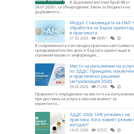
В Държавен вестник брой 68 от
28.07.2026 г. са обнародвани: Закон за бюджета на
държавното...
Модул: Становищата на НАП +
обработка за бърза ориента
в практиката
27.02.2026
38951
В съвременната счетоводна практика най-голямот
предизвикателство днес е бързата ориентация в
огромния масив от информация....
Място на изпълнение на услуг
по ЗДДС: Принципи, изключе
и практическо решение
(актуализация 2026)
20.02.2026
21206
Правилното определяне на мястото на изпълнени
при доставка на услуга е ключов момент за
коректното...
ЗДДС 2026: SME режимът на
практика. Кога новият режим 
изгоден?
16.01.2026
32522