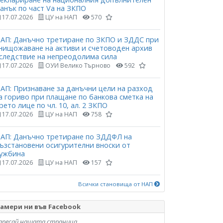
анък по част Vа на ЗКПО
17.07.2026
ЦУ на НАП
570
АП: Данъчно третиране по ЗКПО и ЗДДС при
нищожаване на активи и счетоводен архив
следствие на непреодолима сила
17.07.2026
ОУИ Велико Търново
592
АП: Признаване за данъчни цели на разход
а гориво при плащане по банкова сметка на
рето лице по чл. 10, ал. 2 ЗКПО
17.07.2026
ЦУ на НАП
758
АП: Данъчно третиране по ЗДДФЛ на
ъзстановени осигурителни вноски от
ужбина
17.07.2026
ЦУ на НАП
157
Всички становища от НАП
амери ни във Facebook
аресай нашата страница