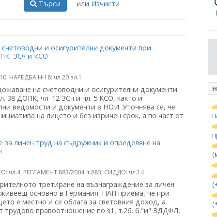
Търси
или
Изчисти
а счетоводни и осигурителни документи при
ПК, ЗСч и КСО
л.10, НАРЕДБА Н-18: чл.20 ал.1
Н
щожаване на счетоводни и осигурителни документи
. 38 ДОПК, чл. 12 ЗСч и чл. 5 КСО, както и
ни ведомости и документи в НОИ. Уточнява се, че
ициатива на лицето и без изричен срок, а по част от
н
п
 за личен труд на съдружник и определяне на
я
(
 КСО: чл.4, РЕГЛАМЕНТ 883/2004: т.883, СИДДО: чл.14
(
урителното третиране на възнаграждение за личен
 живеещ основно в Германия. НАП приема, че при
ето е местно и се облага за световния доход, а
(
 трудово правоотношение по §1, т.26, б."и" ЗДДФЛ,