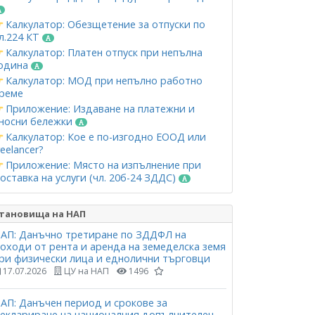
Калкулатор: Обезщетение за отпуски по
л.224 КТ
Калкулатор: Платен отпуск при непълна
одина
Калкулатор: МОД при непълно работно
реме
Приложение: Издаване на платежни и
носни бележки
Калкулатор: Кое е по-изгодно ЕООД или
reelancer?
Приложение: Място на изпълнение при
оставка на услуги (чл. 20б-24 ЗДДС)
тановища на НАП
АП: Данъчно третиране по ЗДДФЛ на
оходи от рента и аренда на земеделска земя
ри физически лица и еднолични търговци
17.07.2026
ЦУ на НАП
1496
АП: Данъчен период и срокове за
еклариране на националния допълнителен