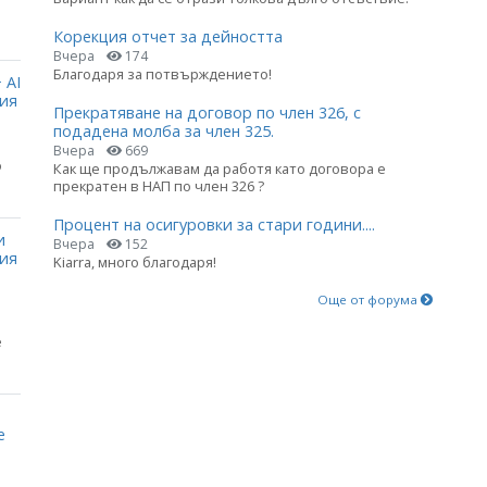
Корекция отчет за дейността
Вчера
174
Благодаря за потвърждението!
 AI
ция
Прекратяване на договор по член 326, с
подадена молба за член 325.
Вчера
669
о
Как ще продължавам да работя като договора е
прекратен в НАП по член 326 ?
Процент на осигуровки за стари години....
и
Вчера
152
ния
Kiarra, много благодаря!
Още от форума
е
е