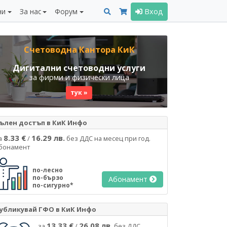
ни
За нас
Форум
Вход
Счетоводна Кантора КиК
Дигитални счетоводни услуги
за фирми и физически лица
тук »
ълен достъп в КиК Инфо
8.33 €
16.29 лв.
а
/
без ДДС на месец при год.
бонамент
по-лесно
по-бързо
Абонамент
по-сигурно*
убликувай ГФО в КиК Инфо
13.33 €
26.08 лв.
за
/
без ДДС