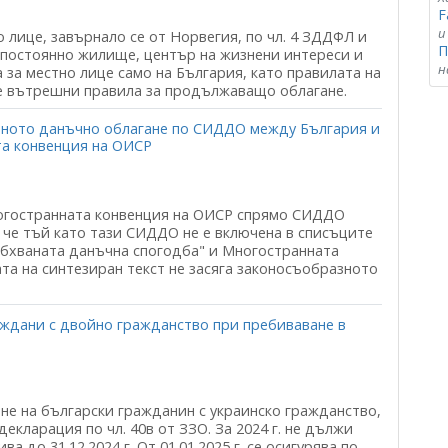
F
и
 лице, завърнало се от Норвегия, по чл. 4 ЗДДФЛ и
П
а постоянно жилище, център на жизнени интереси и
н
 за местно лице само на България, като правилата на
те вътрешни правила за продължаващо облагане.
йното данъчно облагане по СИДДО между България и
а конвенция на ОИСР
ногостранната конвенция на ОИСР спрямо СИДДО
че тъй като тази СИДДО не е включена в списъците
"обхваната данъчна спогодба" и Многостранната
та на синтезиран текст не засяга законосъобразното
аждани с двойно гражданство при пребиваване в
не на български гражданин с украинско гражданство,
екларация по чл. 40в от ЗЗО. За 2024 г. не дължи
а до 31.12.2024 г. От 01.01.2025 г. се осигурява по