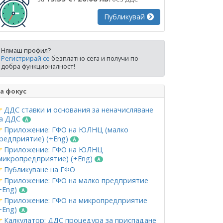
Публикувай
Нямаш профил?
Регистрирай се
безплатно сега и получи по-
добра функционалност!
а фокус
ДДС ставки и основания за неначисляване
а ДДС
Приложение: ГФО на ЮЛНЦ (малко
редприятие) (+Eng)
Приложение: ГФО на ЮЛНЦ
микропредприятие) (+Eng)
Публикуване на ГФО
Приложение: ГФО на малко предприятие
+Eng)
Приложение: ГФО на микропредприятие
+Eng)
Калкулатор: ДДС процедура за приспадане