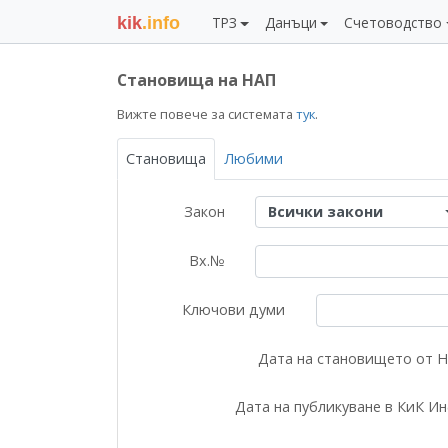
kik
.info
ТРЗ
Данъци
Счетоводство
Становища на НАП
Вижте повече за системата
тук
.
Становища
Любими
Закон
Всички закони
Вх.№
Ключови думи
Дата на становището от 
Дата на публикуване в КиК И