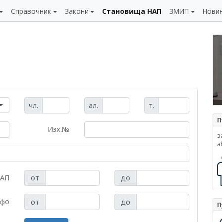
Справочник
Закони
Становища НАП
ЗМИП
Нови
чл.
ал.
т.
П
Изх.№
з
а
НАП
от
до
нфо
от
до
П