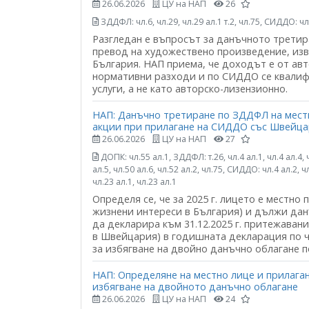
26.06.2026
ЦУ на НАП
26
ЗДДФЛ: чл.6, чл.29, чл.29 ал.1 т.2, чл.75, СИДДО: чл.
Разгледан е въпросът за данъчното трети
превод на художествено произведение, из
България. НАП приема, че доходът е от автор
нормативни разходи и по СИДДО се квалиф
услуги, а не като авторско-лизензионно.
НАП: Данъчно третиране по ЗДДФЛ на мест
акции при прилагане на СИДДО със Швейц
26.06.2026
ЦУ на НАП
27
ДОПК: чл.55 ал.1, ЗДДФЛ: т.26, чл.4 ал.1, чл.4 ал.4, чл.
ал.5, чл.50 ал.6, чл.52 ал.2, чл.75, СИДДО: чл.4 ал.2, чл
чл.23 ал.1, чл.23 ал.1
Определя се, че за 2025 г. лицето е местно
жизнени интереси в България) и дължи дан
да декларира към 31.12.2025 г. притежаван
в Швейцария) в годишната декларация по ч
за избягване на двойно данъчно облагане 
НАП: Определяне на местно лице и прилага
избягване на двойното данъчно облагане
26.06.2026
ЦУ на НАП
24