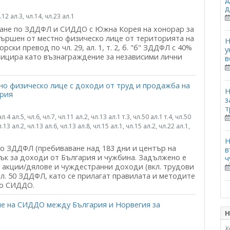
д
12 ал.3, чл.14, чл.23 ал.1
ране по ЗДДФЛ и СИДДО с Южна Корея на хонорар за
вършен от местно физическо лице от територията на
Н
ски превод по чл. 29, ал. 1, т. 2, б. "б" ЗДДФЛ с 40%
у
ицира като възнаграждение за независими лични
в
но физическо лице с доходи от труд и продажба на
Н
ария
з
т
4 ал.5, чл.6, чл.7, чл.11 ал.2, чл.13 ал.1 т.3, чл.50 ал.1 т.4, чл.50
.13 ал.2, чл.13 ал.6, чл.13 ал.8, чл.15 ал.1, чл.15 ал.2, чл.22 ал.1,
Н
 по ЗДДФЛ (пребиваване над 183 дни и център на
в
ък за доходи от България и чужбина. Задължено е
ч
и акции/дялове и чуждестранни доходи (вкл. трудови
л. 50 ЗДДФЛ, като се прилагат правилата и методите
по СИДДО.
не на СИДДО между България и Норвегия за
Н
Х