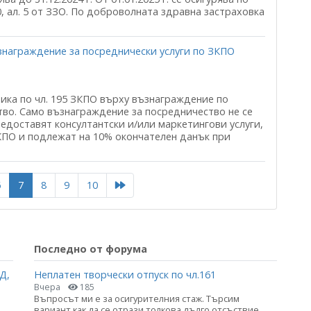
, ал. 5 от ЗЗО. По доброволната здравна застраховка
ъзнаграждение за посреднически услуги по ЗКПО
ика по чл. 195 ЗКПО върху възнаграждение по
во. Само възнаграждение за посредничество не се
редоставят консултантски и/или маркетингови услуги,
а ЗКПО и подлежат на 10% окончателен данък при
6
7
8
9
10
Последно от форума
Д,
Неплатен творчески отпуск по чл.161
Вчера
185
Въпросът ми е за осигурителния стаж. Търсим
вариант как да се отрази толкова дълго отсъствие.