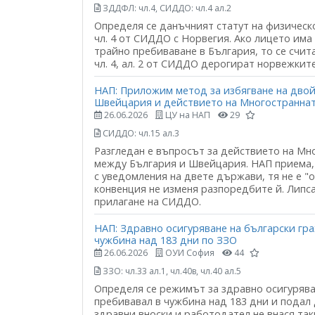
ЗДДФЛ: чл.4, СИДДО: чл.4 ал.2
Определя се данъчният статут на физическо
чл. 4 от СИДДО с Норвегия. Ако лицето им
трайно пребиваване в България, то се счита
чл. 4, ал. 2 от СИДДО дерогират норвежки
НАП: Приложим метод за избягване на дво
Швейцария и действието на Многостраннат
26.06.2026
ЦУ на НАП
29
СИДДО: чл.15 ал.3
Разгледан е въпросът за действието на М
между България и Швейцария. НАП приема, 
с уведомления на двете държави, тя не е 
конвенция не изменя разпоредбите й. Липса
прилагане на СИДДО.
НАП: Здравно осигуряване на български гр
чужбина над 183 дни по ЗЗО
26.06.2026
ОУИ София
44
ЗЗО: чл.33 ал.1, чл.40в, чл.40 ал.5
Определя се режимът за здравно осигурява
пребивавал в чужбина над 183 дни и подал д
здравни вноски и работодател не внася такив