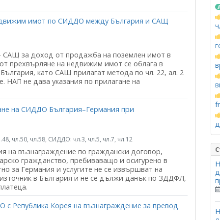
недвижим имот по СИДДО между България и САЩ
ч
г
 САЩ за доход от продажба на поземлен имот в
от прехвърляне на недвижим имот се облага в
в
ългария, като САЩ прилагат метода по чл. 22, ал. 2
. НАП не дава указания по прилагане на
в
f
ане на СИДДО България–Германия при
д
.48, чл.50, чл.58, СИДДО: чл.3, чл.5, чл.7, чл.12
С
рия на възнаграждение по граждански договор,
гарско гражданство, пребиваващо и осигурено в
Н
тно за Германия и услугите не се извършват на
д
 източник в България и не се дължи данък по ЗДДФЛ,
п
платеца.
 с Република Корея на възнаграждение за превод
Н
д