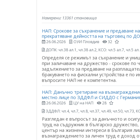
Намерени: 13361 становища
НАП: Срокове за съхранение и предаване н
прекратяване дейността на търговец по ДО
26.06.2026
ОУИ Пловдив
32
ДОПК: чл.38 ал.1, чл.38 ал.2, КСО: чл.5 ал.7, чл.5 а
Определя се режимът за съхранение и уни
при заличаване на дружество - срокове по чл
задължението за предаване на разплащател
бракуването на фискални устройства е по ин
въпросите НАП не е компетентна.
НАП: Данъчно третиране на възнаграждение
местно лице по ЗДДФЛ и СИДДО с Германи
26.06.2026
ЦУ на НАП
28
ЗДДФЛ: чл.4, чл.7, чл.8, чл.37, чл.49, чл.50, чл.73,
Разгледан е въпросът за данъчното и осиг
труд на съдружник в българско дружество,
център на жизнени интереси в България лиц
възнаграждението за личен труд е доход от