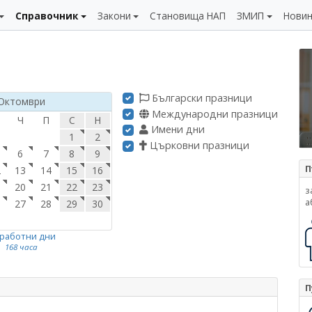
Справочник
Закони
Становища НАП
ЗМИП
Нови
Български празници
Октомври
Международни празници
Ч
П
С
Н
Имени дни
1
2
Църковни празници
6
7
8
9
П
2
13
14
15
16
9
20
21
22
23
з
а
6
27
28
29
30
 работни дни
168 часа
П