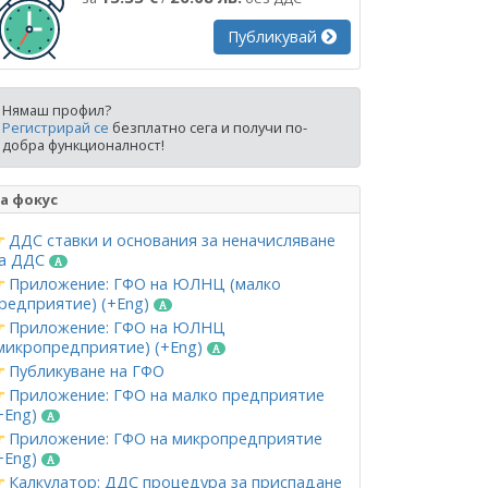
Публикувай
Нямаш профил?
Регистрирай се
безплатно сега и получи по-
добра функционалност!
а фокус
ДДС ставки и основания за неначисляване
а ДДС
Приложение: ГФО на ЮЛНЦ (малко
редприятие) (+Eng)
Приложение: ГФО на ЮЛНЦ
микропредприятие) (+Eng)
Публикуване на ГФО
Приложение: ГФО на малко предприятие
+Eng)
Приложение: ГФО на микропредприятие
+Eng)
Калкулатор: ДДС процедура за приспадане