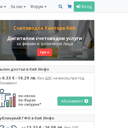
ни
За нас
Форум
Вход
Счетоводна Кантора КиК
Дигитални счетоводни услуги
за фирми и физически лица
тук »
ълен достъп в КиК Инфо
8.33 €
16.29 лв.
а
/
без ДДС на месец при год.
бонамент
по-лесно
по-бързо
Абонамент
по-сигурно*
убликувай ГФО в КиК Инфо
13.33 €
26.08 лв.
за
/
без ДДС