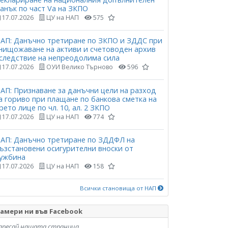
анък по част Vа на ЗКПО
17.07.2026
ЦУ на НАП
575
АП: Данъчно третиране по ЗКПО и ЗДДС при
нищожаване на активи и счетоводен архив
следствие на непреодолима сила
17.07.2026
ОУИ Велико Търново
596
АП: Признаване за данъчни цели на разход
а гориво при плащане по банкова сметка на
рето лице по чл. 10, ал. 2 ЗКПО
17.07.2026
ЦУ на НАП
774
АП: Данъчно третиране по ЗДДФЛ на
ъзстановени осигурителни вноски от
ужбина
17.07.2026
ЦУ на НАП
158
Всички становища от НАП
амери ни във Facebook
аресай нашата страница