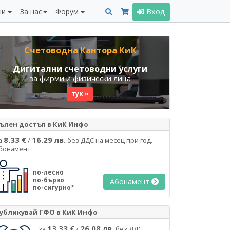
ни
За нас
Форум
Вход
Счетоводна Кантора КиК
Дигитални счетоводни услуги
за фирми и физически лица
тук »
ълен достъп в КиК Инфо
8.33 €
16.29 лв.
а
/
без ДДС на месец при год.
бонамент
по-лесно
по-бързо
Абонамент
по-сигурно*
убликувай ГФО в КиК Инфо
13.33 €
26.08 лв.
за
/
без ДДС