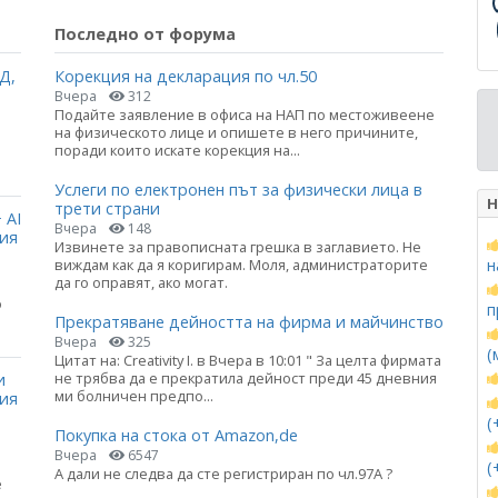
Последно от форума
Д,
Корекция на декларация по чл.50
Вчера
312
Подайте заявление в офиса на НАП по местоживеене
на физическото лице и опишете в него причините,
поради които искате корекция на...
Услеги по електронен път за физически лица в
Н
трети страни
 AI
Вчера
148
ция
Извинете за правописната грешка в заглавието. Не
виждам как да я коригирам. Моля, администраторите
н
да го оправят, ако могат.
о
п
Прекратяване дейността на фирма и майчинство
Вчера
325
(
Цитат на: Creativity I. в Вчера в 10:01 " За целта фирмата
не трябва да е прекратила дейност преди 45 дневния
и
ми болничен предпо...
ния
(
Покупка на стока от Amazon,de
Вчера
6547
(
А дали не следва да сте регистриран по чл.97А ?
е