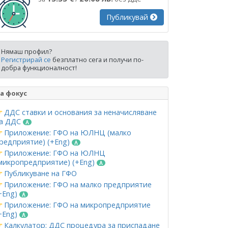
Публикувай
Нямаш профил?
Регистрирай се
безплатно сега и получи по-
добра функционалност!
а фокус
ДДС ставки и основания за неначисляване
а ДДС
Приложение: ГФО на ЮЛНЦ (малко
редприятие) (+Eng)
Приложение: ГФО на ЮЛНЦ
микропредприятие) (+Eng)
Публикуване на ГФО
Приложение: ГФО на малко предприятие
+Eng)
Приложение: ГФО на микропредприятие
+Eng)
Калкулатор: ДДС процедура за приспадане