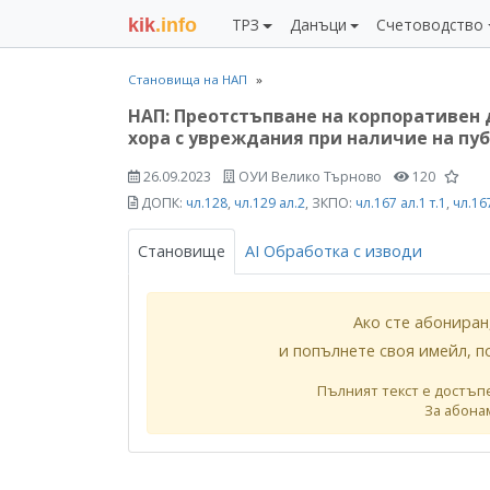
kik
.info
ТРЗ
Данъци
Счетоводство
Становища на НАП
НАП: Преотстъпване на корпоративен
хора с увреждания при наличие на п
26.09.2023
ОУИ Велико Търново
120
ДОПК:
чл.128
,
чл.129 ал.2
, ЗКПО:
чл.167 ал.1 т.1
,
чл.167
Становище
AI Обработка с изводи
Ако сте абониран
и попълнете своя имейл, п
Пълният текст е достъп
За абона