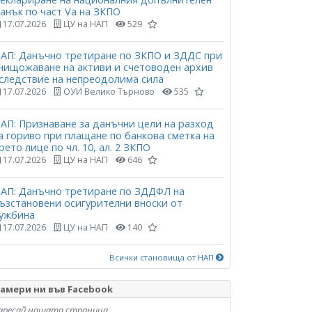
анък по част Vа на ЗКПО
17.07.2026
ЦУ на НАП
529
АП: Данъчно третиране по ЗКПО и ЗДДС при
нищожаване на активи и счетоводен архив
следствие на непреодолима сила
17.07.2026
ОУИ Велико Търново
535
АП: Признаване за данъчни цели на разход
а гориво при плащане по банкова сметка на
рето лице по чл. 10, ал. 2 ЗКПО
17.07.2026
ЦУ на НАП
646
АП: Данъчно третиране по ЗДДФЛ на
ъзстановени осигурителни вноски от
ужбина
17.07.2026
ЦУ на НАП
140
Всички становища от НАП
амери ни във Facebook
аресай нашата страница