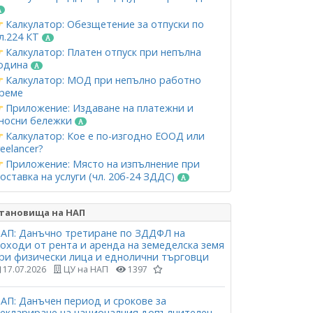
Калкулатор: Обезщетение за отпуски по
л.224 КТ
Калкулатор: Платен отпуск при непълна
одина
Калкулатор: МОД при непълно работно
реме
Приложение: Издаване на платежни и
носни бележки
Калкулатор: Кое е по-изгодно ЕООД или
reelancer?
Приложение: Място на изпълнение при
оставка на услуги (чл. 20б-24 ЗДДС)
тановища на НАП
АП: Данъчно третиране по ЗДДФЛ на
оходи от рента и аренда на земеделска земя
ри физически лица и еднолични търговци
17.07.2026
ЦУ на НАП
1397
АП: Данъчен период и срокове за
еклариране на националния допълнителен