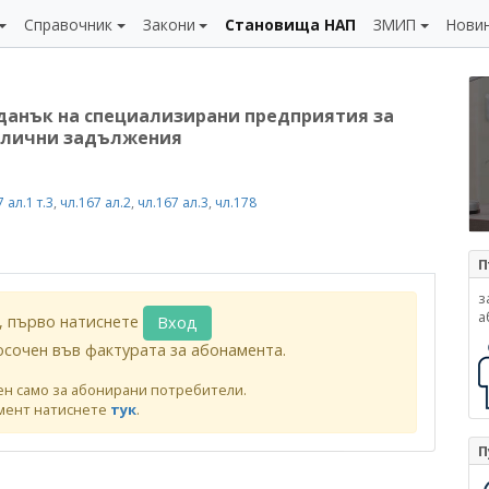
Справочник
Закони
Становища НАП
ЗМИП
Нови
 данък на специализирани предприятия за
ублични задължения
 ал.1 т.3
,
чл.167 ал.2
,
чл.167 ал.3
,
чл.178
П
з
а
, първо натиснете
Вход
осочен във фактурата за абонамента.
ен само за абонирани потребители.
мент натиснете
тук
.
П