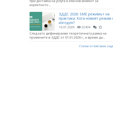
при доставка на услуга е ключов момент за
коректното...
ЗДДС 2026: SME режимът на
практика. Кога новият режим 
изгоден?
16.01.2026
32404
След като дефинирахме теоретичната рамка на
промените в ЗДДС от 01.01.2026 г., е време да...
Статии от КиК (виж ощ