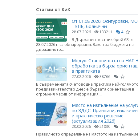
Статии от КиК
От 01.08.2026: Осигуровки, МО
ТЗПБ, болнични
28.07.2026
133211
4
В Държавен вестник брой 68 от
28.07.2026 г. са обнародвани: Закон за бюджета на
държавното...
Модул: Становищата на НАП +
обработка за бърза ориента
в практиката
27.02.2026
38766
В съвременната счетоводна практика най-голямот
предизвикателство днес е бързата ориентация в
огромния масив от информация....
Място на изпълнение на услуг
по ЗДДС: Принципи, изключе
и практическо решение
(актуализация 2026)
20.02.2026
21030
Правилното определяне на мястото на изпълнени