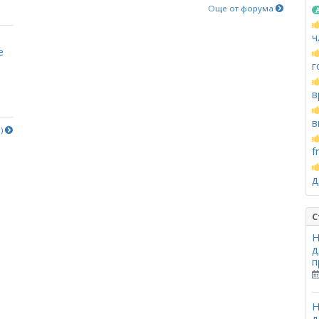
Още от форума
ч
е
г
в
в
е)
f
д
С
Н
д
п
Н
д