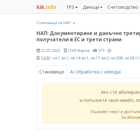
kik
.info
ТРЗ
Данъци
Счетоводство
Становища на НАП
НАП: Документиране и данъчно третир
получатели в ЕС и трети страни
22.07.2022
ОУИ Варна
375
ЗДДС:
чл.7 ал.1
,
чл.14 ал.1
,
чл.17 ал.2
,
чл.20б
,
чл.28 т.1
Становище
AI Обработка с изводи
Ако сте абониран
и попълнете своя имейл, п
Пълният текст е достъп
За абона