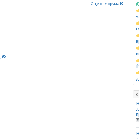
Още от форума
ч
е
г
в
в
е)
f
д
С
Н
д
п
Н
д