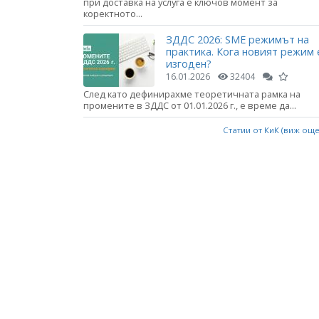
при доставка на услуга е ключов момент за
коректното...
ЗДДС 2026: SME режимът на
практика. Кога новият режим 
изгоден?
16.01.2026
32404
След като дефинирахме теоретичната рамка на
промените в ЗДДС от 01.01.2026 г., е време да...
Статии от КиК (виж ощ