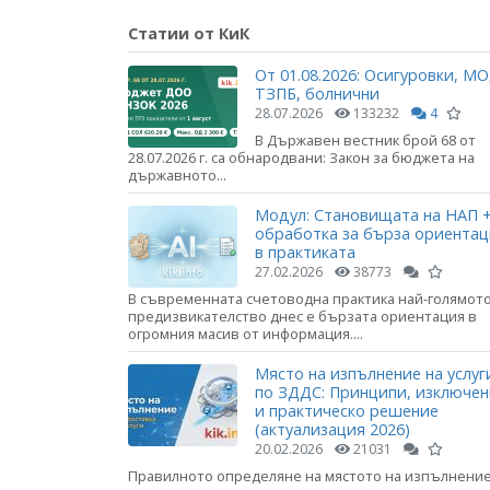
Статии от КиК
От 01.08.2026: Осигуровки, МО
ТЗПБ, болнични
28.07.2026
133232
4
В Държавен вестник брой 68 от
28.07.2026 г. са обнародвани: Закон за бюджета на
държавното...
Модул: Становищата на НАП +
обработка за бърза ориента
в практиката
27.02.2026
38773
В съвременната счетоводна практика най-голямот
предизвикателство днес е бързата ориентация в
огромния масив от информация....
Място на изпълнение на услуг
по ЗДДС: Принципи, изключе
и практическо решение
(актуализация 2026)
20.02.2026
21031
Правилното определяне на мястото на изпълнени