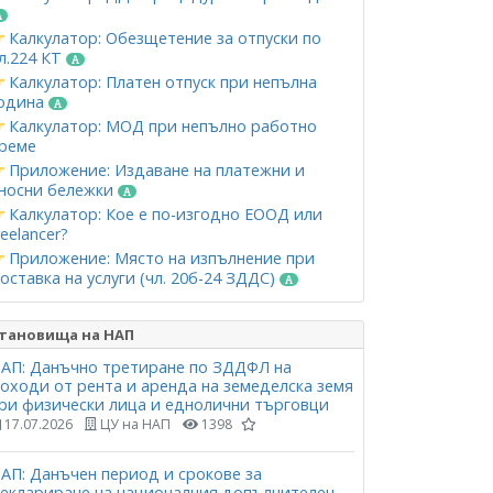
Калкулатор: Обезщетение за отпуски по
л.224 КТ
Калкулатор: Платен отпуск при непълна
одина
Калкулатор: МОД при непълно работно
реме
Приложение: Издаване на платежни и
носни бележки
Калкулатор: Кое е по-изгодно ЕООД или
reelancer?
Приложение: Място на изпълнение при
оставка на услуги (чл. 20б-24 ЗДДС)
тановища на НАП
АП: Данъчно третиране по ЗДДФЛ на
оходи от рента и аренда на земеделска земя
ри физически лица и еднолични търговци
17.07.2026
ЦУ на НАП
1398
АП: Данъчен период и срокове за
еклариране на националния допълнителен