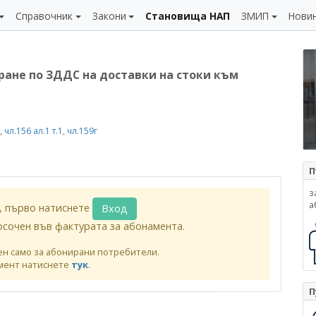
Справочник
Закони
Становища НАП
ЗМИП
Нови
ане по ЗДДС на доставки на стоки към
,
чл.156 ал.1 т.1
,
чл.159г
П
з
а
, първо натиснете
Вход
осочен във фактурата за абонамента.
ен само за абонирани потребители.
мент натиснете
тук
.
П