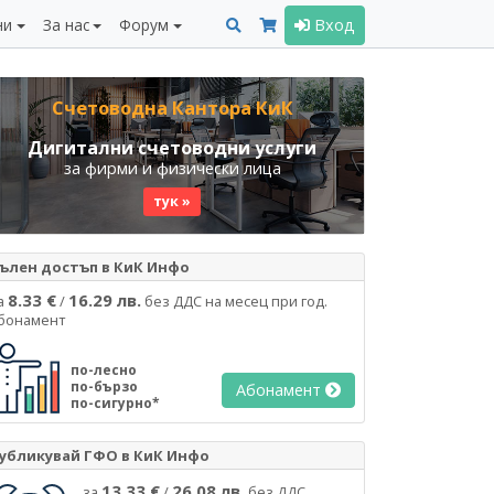
ни
За нас
Форум
Вход
Счетоводна Кантора КиК
Дигитални счетоводни услуги
за фирми и физически лица
тук »
ълен достъп в КиК Инфо
8.33 €
16.29 лв.
а
/
без ДДС на месец при год.
бонамент
по-лесно
по-бързо
Абонамент
по-сигурно*
убликувай ГФО в КиК Инфо
13.33 €
26.08 лв.
за
/
без ДДС