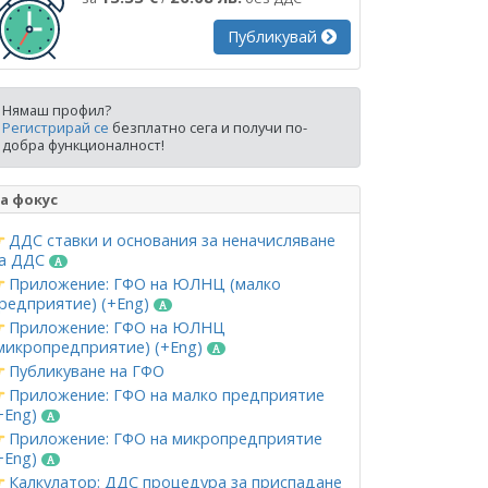
Публикувай
Нямаш профил?
Регистрирай се
безплатно сега и получи по-
добра функционалност!
а фокус
ДДС ставки и основания за неначисляване
а ДДС
Приложение: ГФО на ЮЛНЦ (малко
редприятие) (+Eng)
Приложение: ГФО на ЮЛНЦ
микропредприятие) (+Eng)
Публикуване на ГФО
Приложение: ГФО на малко предприятие
+Eng)
Приложение: ГФО на микропредприятие
+Eng)
Калкулатор: ДДС процедура за приспадане