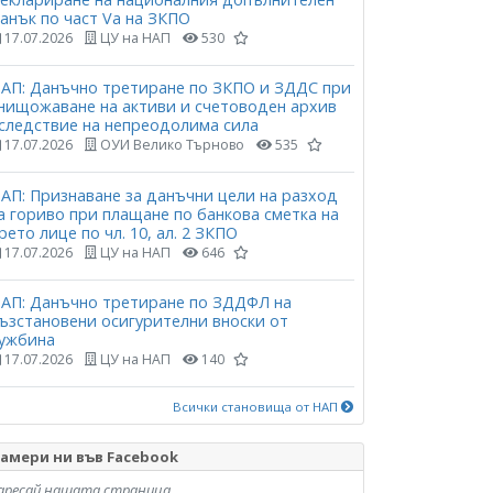
анък по част Vа на ЗКПО
17.07.2026
ЦУ на НАП
530
АП: Данъчно третиране по ЗКПО и ЗДДС при
нищожаване на активи и счетоводен архив
следствие на непреодолима сила
17.07.2026
ОУИ Велико Търново
535
АП: Признаване за данъчни цели на разход
а гориво при плащане по банкова сметка на
рето лице по чл. 10, ал. 2 ЗКПО
17.07.2026
ЦУ на НАП
646
АП: Данъчно третиране по ЗДДФЛ на
ъзстановени осигурителни вноски от
ужбина
17.07.2026
ЦУ на НАП
140
Всички становища от НАП
амери ни във Facebook
аресай нашата страница