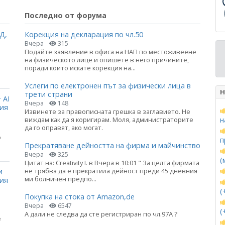
Последно от форума
Д,
Корекция на декларация по чл.50
Вчера
315
Подайте заявление в офиса на НАП по местоживеене
на физическото лице и опишете в него причините,
поради които искате корекция на...
Услеги по електронен път за физически лица в
Н
трети страни
 AI
Вчера
148
ция
Извинете за правописната грешка в заглавието. Не
виждам как да я коригирам. Моля, администраторите
н
да го оправят, ако могат.
о
п
Прекратяване дейността на фирма и майчинство
Вчера
325
(
Цитат на: Creativity I. в Вчера в 10:01 " За целта фирмата
не трябва да е прекратила дейност преди 45 дневния
и
ми болничен предпо...
ния
(
Покупка на стока от Amazon,de
Вчера
6547
(
А дали не следва да сте регистриран по чл.97А ?
е