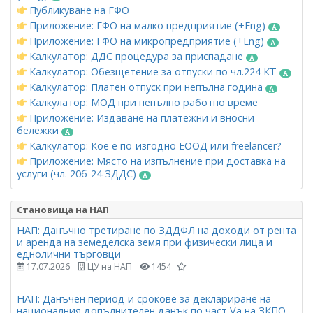
Публикуване на ГФО
Приложение: ГФО на малко предприятие (+Eng)
Приложение: ГФО на микропредприятие (+Eng)
Калкулатор: ДДС процедура за приспадане
Калкулатор: Обезщетение за отпуски по чл.224 КТ
Калкулатор: Платен отпуск при непълна година
Калкулатор: МОД при непълно работно време
Приложение: Издаване на платежни и вносни
бележки
Калкулатор: Кое е по-изгодно ЕООД или freelancer?
Приложение: Място на изпълнение при доставка на
услуги (чл. 20б-24 ЗДДС)
Становища на НАП
НАП: Данъчно третиране по ЗДДФЛ на доходи от рента
и аренда на земеделска земя при физически лица и
еднолични търговци
17.07.2026
ЦУ на НАП
1454
НАП: Данъчен период и срокове за деклариране на
националния допълнителен данък по част Vа на ЗКПО