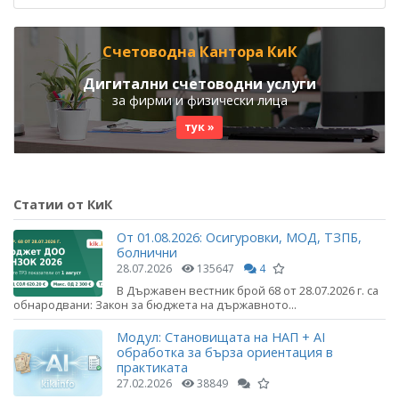
Счетоводна Кантора КиК
Дигитални счетоводни услуги
за фирми и физически лица
тук »
Статии от КиК
От 01.08.2026: Осигуровки, МОД, ТЗПБ,
болнични
28.07.2026
135647
4
В Държавен вестник брой 68 от 28.07.2026 г. са
обнародвани: Закон за бюджета на държавното...
Модул: Становищата на НАП + AI
обработка за бърза ориентация в
практиката
27.02.2026
38849