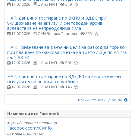
17.07.2026
ЦУ на НАП
549
НАП: Данъчно третиране по ЗКПО и ЗДДС при
унищожаване на активи и счетоводен архив
вследствие на непреодолима сила
17.07.2026
ОУИ Велико Търново
555
НАП: Признаване за данъчни цели на разход за гориво
при плащане по банкова сметка на трето лице по чл. 10,
ал. 2 ЗКПО
17.07.2026
ЦУ на НАП
701
НАП: Данъчно третиране по ЗДДФЛ на възстановени
осигурителни вноски от чужбина
17.07.2026
ЦУ на НАП
146
Всички становища от НАП
Намери ни във Facebook
Харесай нашата страница
Facebook.com/KiKinfo
и се присъедини към