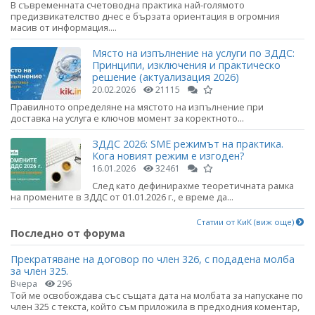
В съвременната счетоводна практика най-голямото
предизвикателство днес е бързата ориентация в огромния
масив от информация....
Място на изпълнение на услуги по ЗДДС:
Принципи, изключения и практическо
решение (актуализация 2026)
20.02.2026
21115
Правилното определяне на мястото на изпълнение при
доставка на услуга е ключов момент за коректното...
ЗДДС 2026: SME режимът на практика.
Кога новият режим е изгоден?
16.01.2026
32461
След като дефинирахме теоретичната рамка
на промените в ЗДДС от 01.01.2026 г., е време да...
Статии от КиК (виж още)
Последно от форума
Прекратяване на договор по член 326, с подадена молба
за член 325.
Вчера
296
Той ме освобождава със същата дата на молбата за напускане по
член 325 с текста, който съм приложила в предходния коментар,