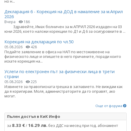
но н...
Декларация 6 - Корекция на ДОД в намаление за м.Април
2026
Вчера
186
Здравейте, Имах болничен за м.АПРИЛ 2026 издаден на 03
юни 2026, което наложи корекции по Д1 и Д 6 за осигуровките в ...
Корекция на декларация по чл.50
05.08.2026
428
Подайте заявление в офиса на НАП по местоживеене на
физическото лице и опишете в него причините, поради които
искате корекция на...
Услеги по електронен път за физически лица в трети
страни
05.08.2026
225
Извинете за правописната грешка в заглавието. Не виждам как
да я коригирам. Моля, администраторите да го оправят, ако
могат.
Още от форума
Пълен достъп в КиК Инфо
8.33 €
16.29 лв.
за
/
без ДДС на месец при год. абонамент