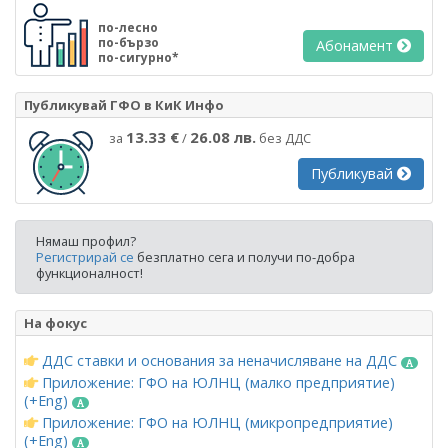
по-лесно
по-бързо
Абонамент
по-сигурно*
Публикувай ГФО в КиК Инфо
13.33 €
26.08 лв.
за
/
без ДДС
Публикувай
Нямаш профил?
Регистрирай се
безплатно сега и получи по-добра
функционалност!
На фокус
ДДС ставки и основания за неначисляване на ДДС
Приложение: ГФО на ЮЛНЦ (малко предприятие)
(+Eng)
Приложение: ГФО на ЮЛНЦ (микропредприятие)
(+Eng)