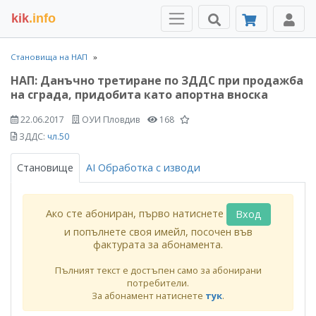
kik
.info
Становища на НАП
НАП: Данъчно третиране по ЗДДС при продажба
на сграда, придобита като апортна вноска
22.06.2017
ОУИ Пловдив
168
ЗДДС:
чл.50
Становище
AI Обработка с изводи
Ако сте абониран, първо натиснете
Вход
и попълнете своя имейл, посочен във
фактурата за абонамента.
Пълният текст е достъпен само за абонирани
потребители.
За абонамент натиснете
тук
.