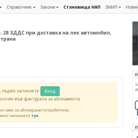
Справочник
Закони
Становища НАП
ЗМИП
Нови
л. 28 ЗДДС при доставка на лек автомобил,
страна
П
з
а
, първо натиснете
Вход
осочен във фактурата за абонамента.
ен само за абонирани потребители.
мент натиснете
тук
.
П