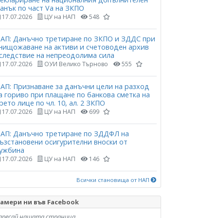
анък по част Vа на ЗКПО
17.07.2026
ЦУ на НАП
548
АП: Данъчно третиране по ЗКПО и ЗДДС при
нищожаване на активи и счетоводен архив
следствие на непреодолима сила
17.07.2026
ОУИ Велико Търново
555
АП: Признаване за данъчни цели на разход
а гориво при плащане по банкова сметка на
рето лице по чл. 10, ал. 2 ЗКПО
17.07.2026
ЦУ на НАП
699
АП: Данъчно третиране по ЗДДФЛ на
ъзстановени осигурителни вноски от
ужбина
17.07.2026
ЦУ на НАП
146
Всички становища от НАП
амери ни във Facebook
аресай нашата страница