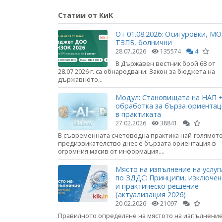
Статии от КиК
От 01.08.2026: Осигуровки, МО
ТЗПБ, болнични
28.07.2026
135574
4
В Държавен вестник брой 68 от
28.07.2026 г. са обнародвани: Закон за бюджета на
държавното...
Модул: Становищата на НАП +
обработка за бърза ориента
в практиката
27.02.2026
38841
В съвременната счетоводна практика най-голямот
предизвикателство днес е бързата ориентация в
огромния масив от информация....
Място на изпълнение на услуг
по ЗДДС: Принципи, изключе
и практическо решение
(актуализация 2026)
20.02.2026
21097
Правилното определяне на мястото на изпълнени