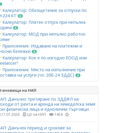
Калкулатор: Обезщетение за отпуски по
л.224 КТ
Калкулатор: Платен отпуск при непълна
одина
Калкулатор: МОД при непълно работно
реме
Приложение: Издаване на платежни и
носни бележки
Калкулатор: Кое е по-изгодно ЕООД или
reelancer?
Приложение: Място на изпълнение при
оставка на услуги (чл. 20б-24 ЗДДС)
тановища на НАП
АП: Данъчно третиране по ЗДДФЛ на
оходи от рента и аренда на земеделска земя
ри физически лица и еднолични търговци
17.07.2026
ЦУ на НАП
1454
АП: Данъчен период и срокове за
еклариране на националния допълнителен