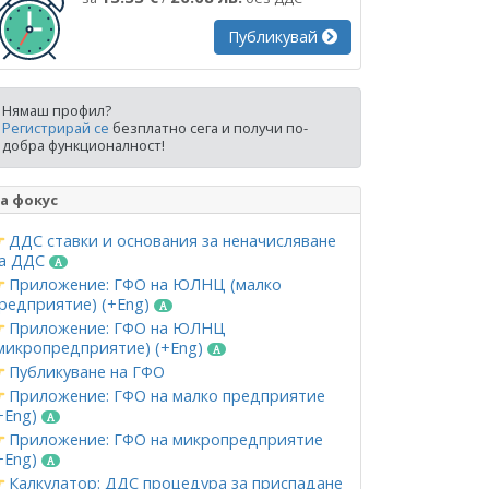
Публикувай
Нямаш профил?
Регистрирай се
безплатно сега и получи по-
добра функционалност!
а фокус
ДДС ставки и основания за неначисляване
а ДДС
Приложение: ГФО на ЮЛНЦ (малко
редприятие) (+Eng)
Приложение: ГФО на ЮЛНЦ
микропредприятие) (+Eng)
Публикуване на ГФО
Приложение: ГФО на малко предприятие
+Eng)
Приложение: ГФО на микропредприятие
+Eng)
Калкулатор: ДДС процедура за приспадане