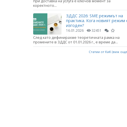
при доставка на услуга е ключов момент за
коректното...
ЗДДС 2026: SME режимът на
практика. Кога новият режим 
изгоден?
16.01.2026
32451
След като дефинирахме теоретичната рамка на
промените в ЗДДС от 01.01.2026 г., е време да...
Статии от КиК (виж ощ