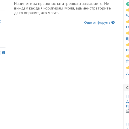
Извинете за правописната грешка в заглавието. Не
виждам как да я коригирам. Моля, администраторите
да го оправят, ако могат.
ч
е
Още от форума
г
в
в
е)
f
д
С
Н
д
п
Н
д