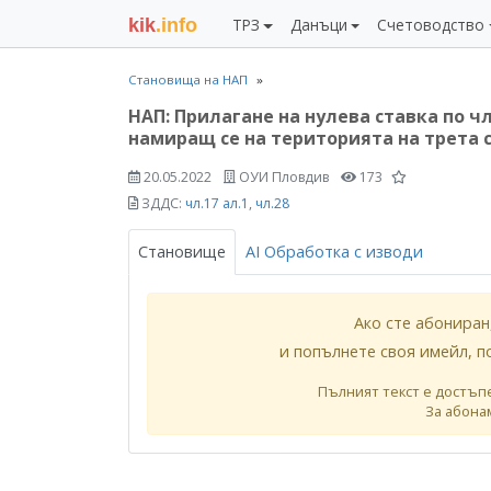
kik
.info
ТРЗ
Данъци
Счетоводство
Становища на НАП
НАП: Прилагане на нулева ставка по ч
намиращ се на територията на трета 
20.05.2022
ОУИ Пловдив
173
ЗДДС:
чл.17 ал.1
,
чл.28
Становище
AI Обработка с изводи
Ако сте абониран
и попълнете своя имейл, п
Пълният текст е достъп
За абона