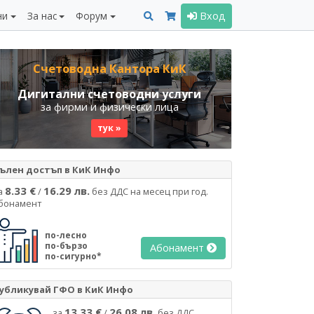
ни
За нас
Форум
Вход
Счетоводна Кантора КиК
Дигитални счетоводни услуги
за фирми и физически лица
тук »
ълен достъп в КиК Инфо
8.33 €
16.29 лв.
а
/
без ДДС на месец при год.
бонамент
по-лесно
по-бързо
Абонамент
по-сигурно*
убликувай ГФО в КиК Инфо
13.33 €
26.08 лв.
за
/
без ДДС