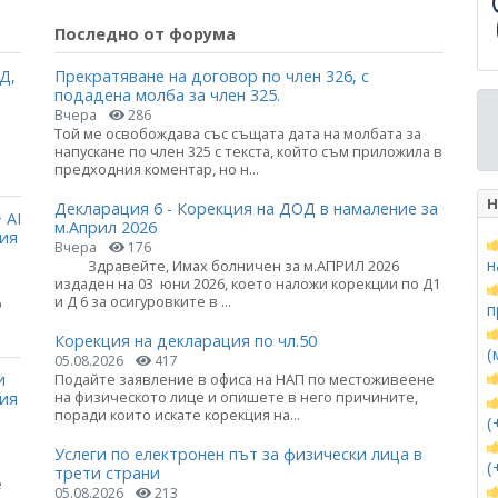
Последно от форума
Д,
Прекратяване на договор по член 326, с
подадена молба за член 325.
Вчера
286
Той ме освобождава със същата дата на молбата за
напускане по член 325 с текста, който съм приложила в
предходния коментар, но н...
Н
Декларация 6 - Корекция на ДОД в намаление за
 AI
м.Април 2026
ция
Вчера
176
н
Здравейте, Имах болничен за м.АПРИЛ 2026
издаден на 03 юни 2026, което наложи корекции по Д1
и Д 6 за осигуровките в ...
о
п
Корекция на декларация по чл.50
(
05.08.2026
417
и
Подайте заявление в офиса на НАП по местоживеене
на физическото лице и опишете в него причините,
ния
поради които искате корекция на...
(
Услеги по електронен път за физически лица в
(
трети страни
е
05.08.2026
213