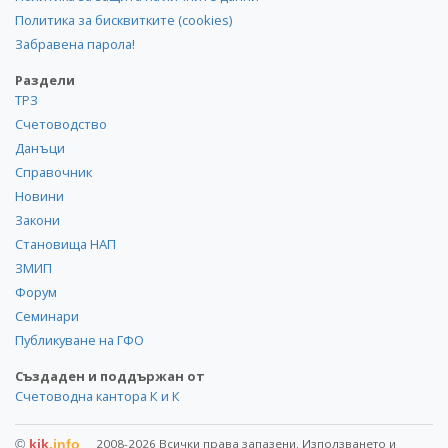
Политика за бисквитките (cookies)
Забравена парола!
Раздели
ТРЗ
Счетоводство
Данъци
Справочник
Новини
Закони
Становища НАП
ЗМИП
Форум
Семинари
Публикуване на ГФО
Създаден и поддържан от
Счетоводна кантора К и К
©
kik
.info
2008-2026 Всички права запазени. Използването и