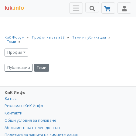
kik
.info
КиК Форум
Профил на vasia88
Теми и публикации
Теми
Профил
Публикации
Теми
КиК Инфо
За нас
Реклама в КиК Инфо
Контакти
Общи условия за ползване
Абонамент за пълен достъп
Политика за защита на личните данни