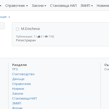
Справочник
Закони
Становища НАП
ЗМИП
Новин
ация
M.Doicheva
Публикации: 7
/
0
/
1762
Регистриран
Раздели
Съ
ТРЗ
Сч
Счетоводство
Данъци
Справочник
Новини
Закони
Становища НАП
ЗМИП
Форум