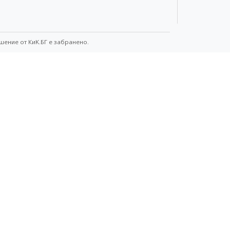
шение от КиK.БГ е забранено.