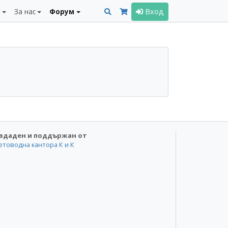
и
За нас
Форум
Вход
здаден и поддържан от
етоводна кантора К и К