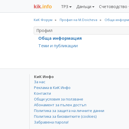
kik
.info
ТРЗ
Данъци
Счетоводство
КиК Форум
Профил на M.Doicheva
Обща информ
Профил
Обща информация
Теми и публикации
КиК Инфо
За нас
Реклама в КиК Инфо
Контакти
Общи условия за ползване
Абонамент за пълен достъп
Политика за защита на личните данни
Политика за бисквитките (cookies)
Забравена парола!