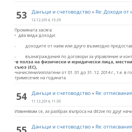
Данъци и счетоводство
»
Re: Доходи от
53
12.12.2014, 15:29
Промяната засяга:
• два вида доходи:
- доходите от наем или друго възмездно предоставя
- възнаграждения по договори за управление и конт
•
в полза на физически и юридически лица, местни
съюз (ЕС),
•начислени/изплатени от 01. 01 до 31. 12. 2014 г., т.е. 
тримесечие на годината.
Данъци и счетоводство
»
Re: отписвани
54
11.12.2014, 11:30
Извинявам се, аз разбрах въпроса на ditzve по друг начи
Данъци и счетоводство
»
Re: отписвани
55