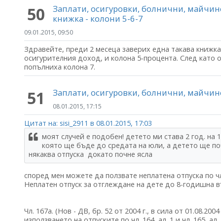
Заплати, осигуровки, болнични, майчи
50
книжка - колони 5-6-7
09.01.2015, 09:50
Здравейте, преди 2 месеца заверих една такава книжка
осигурителния доход, и колона 5-процента. След като 
попълниха колона 7.
Заплати, осигуровки, болнични, майчи
51
08.01.2015, 17:15
Цитат на: sisi_2911 в 08.01.2015, 17:03
моят случей е подобен! детето ми става 2 год. на 1
която ще бъде до средата на юли, а детето ще по
някаква отпуска докато почне ясла
според мен можете да ползвате неплатена отпуска по ч
Неплатен отпуск за отглеждане на дете до 8-годишна 
Чл. 167а. (Нов - ДВ, бр. 52 от 2004 г., в сила от 01.08.2004 
използването на отпуските по чл. 164, ал. 1 и чл. 165, а