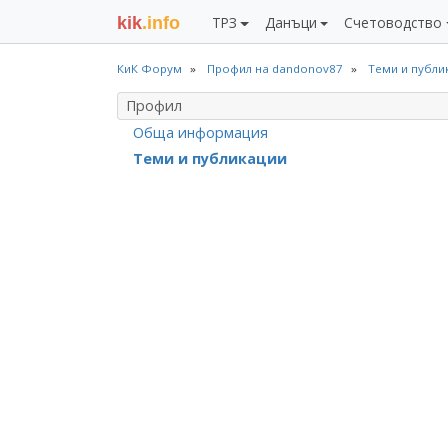
kik
.info
ТРЗ
Данъци
Счетоводство
КиК Форум
Профил на dandonov87
Теми и публи
Профил
Обща информация
Теми и публикации