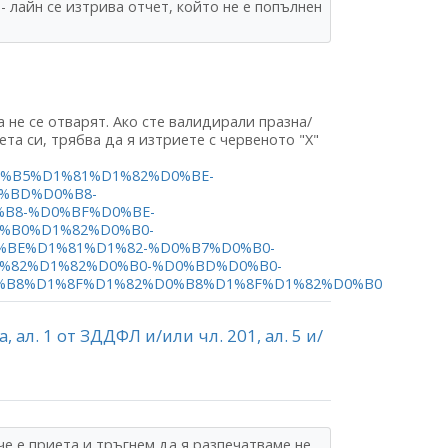
- лайн се изтрива отчет, който не е попълнен
 не се отварят. Ако сте валидирали празна/
та си, трябва да я изтриете с червеното "Х"
87%D0%B5%D1%81%D1%82%D0%BE-
%BD%D0%B8-
B8-%D0%BF%D0%BE-
%B0%D1%82%D0%B0-
BE%D1%81%D1%82-%D0%B7%D0%B0-
%82%D1%82%D0%B0-%D0%BD%D0%B0-
%B8%D1%8F%D1%82%D0%B8%D1%8F%D1%82%D0%B0
3а, ал. 1 от ЗДДФЛ и/или чл. 201, ал. 5 и/
че е приета и тръгнем да я разпечатваме не