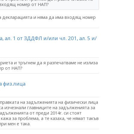
о входящ номер от НАП?
да декларацията и няма да има входящ номер
3а, ал. 1 от ЗДДФЛ и/или чл. 201, ал. 5 и/
 приета и тръгнем да я разпечатваме не излиза
ер от НАП?
 физ.лица
справката на задълженията на физически лица
са изчезнали главниците на задълженията за
задълженията от преди 2014г. си стоят
 кажа за проблема, а те казаха, че нямат такъв
ри мен е така.