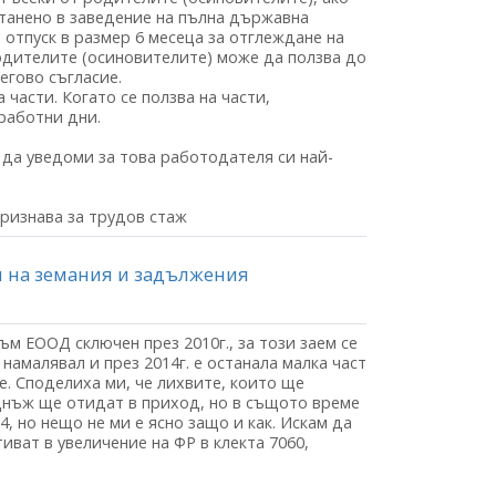
танено в заведение на пълна държавна
 отпуск в размер 6 месеца за отглеждане на
одителите (осиновителите) може да ползва до
егово съгласие.
 части. Когато се ползва на части,
работни дни.
ва да уведоми за това работодателя си най-
 признава за трудов стаж
я на земания и задължения
ъм ЕООД сключен през 2010г., за този заем се
намалявал и през 2014г. е останала малка част
е. Споделиха ми, че лихвите, които ще
еднъж ще отидат в приход, но в същото време
4, но нещо не ми е ясно защо и как. Искам да
иват в увеличение на ФР в клекта 7060,