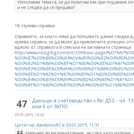
Използвам темата, за да попитам как при подаване он 
и не следва да се предава?
18. Нулеви справки
Справките, за които няма да попълвате данни следва да
нулева справка, за да може да приключите успешно отче
вдясно от справката в списъка на заглавната страница.
http://www.nsi.bg/bg/content/259/basic-page/%D1%
%D0%B7%D0%B0%D0%B4%D0%B0%D0%B2%D0%B0%D0
%D0%B2%D1%8A%D0%BF%D1%80%D0%BE%D1%81%D0%
%D0%B3%D0%BE%D0%B4%D0%B8%D1%88%D0%BD%D0
%D0%BE%D1%82%D1%87%D0%B5%D1%82%D0%BD%D0%
%D0%B4%D0%B5%D0%B9%D0%BD%D0%BE%D1%81%D1
%D0%BF%D1%80%D0%B5%D0%B4%D0%BF%D1%80%D0
Данъци и счетоводство
»
Re: Д55 - чл. 7
47
или 6 от ЗКПО
20.01.2015, 13:42
Цитат на: dandonov87 в 20.01.2015, 11:31
Направи ли ви впечатление, че след като излезне, 