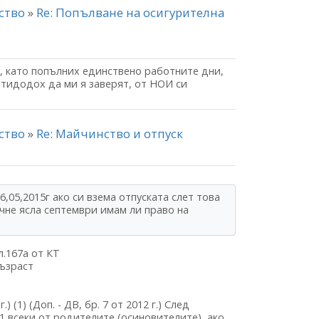
нство
»
Re: Попълване на осигурителна
, като попълних единствено работните дни,
отидодох да ми я заверят, от НОИ си
нство
»
Re: Майчинство и отпуск
6,05,2015г ако си взема отпуската слет това
чне ясла септември имам ли право на
л.167а от КТ
възраст
г.) (1) (Доп. - ДВ, бр. 7 от 2012 г.) След
л. 1 всеки от родителите (осиновителите), ако