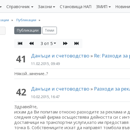
Справочник
Закони
Становища НАП
ЗМИП
Новин
кации
Публикации
Публикации
Теми
3 от 5
Данъци и счетоводство
»
Re: Разходи за
41
11.02.2015, 09:49
Някой...мнение..?
Данъци и счетоводство
»
Разходи за ре
42
10.02.2015, 16:47
Здравейте,
искам да Ви попитам относно разходите за реклама и 
следния случай фирма осъществява дейността си с инт
доставчици на транспортни услуги,като им предоставя 
точка Б. Собствениците искат да направят томбола във