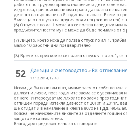
работят по трудово правоотношение и детето не е нас
издръжка, при поискване има право да ползва неплатен
дете до навършване на 8-годишна възраст. Всеки от р
5 месеца от отпуска на другия родител (осиновител) с н
(6) Отпускът по ал. 1 може да се ползва наведнъж или на
продължителността му не може да бъде по-малка от 5 
(7) Лицето, което иска да ползва отпуск по ал. 1, тряб
малко 10 работни дни предварително.
(8) Времето, през което се ползва отпускът по ал. 1, се
Данъци и счетоводство
»
Re: отписвани
52
17.12.2014, 12:40
Искам да Ви попитам и аз, имаме заем от собственика к
дължат и лихви, през годините заема се е увеличавал и 
от него. Интересуват ме лихвите по заема през годинит
отпишем поради изтекла давност от 2010г. и 2011г., в
ще отидат и в намаление в клекта 8070 на ГДД, чл.42 ал.
поясна, че начислените лихвите за отделните години от
защото не са изплатени.
Благодаря предварително за отговорите