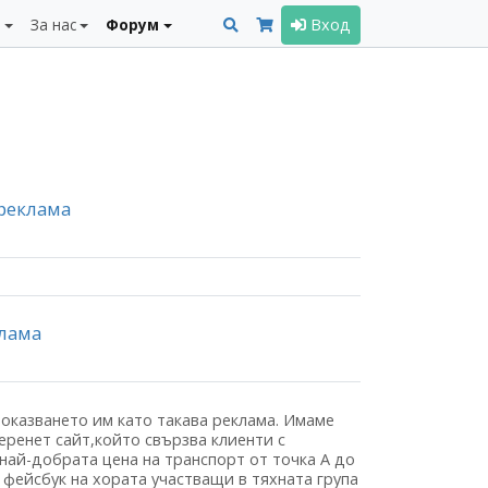
и
За нас
Форум
Вход
 реклама
клама
доказването им като такава реклама. Имаме
еренет сайт,който свързва клиенти с
най-добрата цена на транспорт от точка А до
 фейсбук на хората участващи в тяхната група