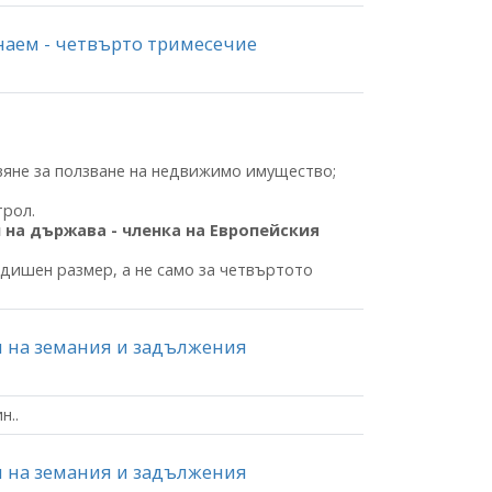
 наем - четвърто тримесечие
не за ползване на недвижимо имущество;
рол.
 на държава - членка на Европейския
в годишен размер, а не само за четвъртото
я на земания и задължения
н..
я на земания и задължения