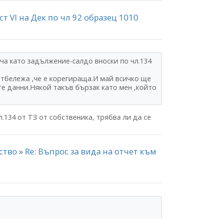
ст VI на Дек по чл 92 образец 1010
ча като задължение-салдо вноски по чл.134
тбележа ,че е корегираща.И май всичко ще
е данни.Някой такъв бързак като мен ,който
.134 от ТЗ от собственика, трябва ли да се
нство
»
Re: Въпрос за вида на отчет към