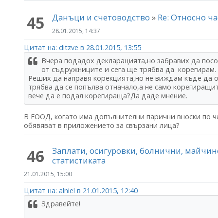
Данъци и счетоводство
»
Re: Относно ча
45
28.01.2015, 14:37
Цитат на: ditzve в 28.01.2015, 13:55
Вчера подадох декларацията,но забравих да посо
от съдружниците и сега ще трябва да корегирам.
Реших да направя корекцията,но не виждам къде да о
трябва да се попълва отначало,а не само корегиращит
вече да е подал корегираща?Да даде мнение.
В ЕООД, когато има допълнителни парични вноски по чл
обявяват в приложението за свързани лица?
Заплати, осигуровки, болнични, майчи
46
статистиката
21.01.2015, 15:00
Цитат на: alniel в 21.01.2015, 12:40
Здравейте!