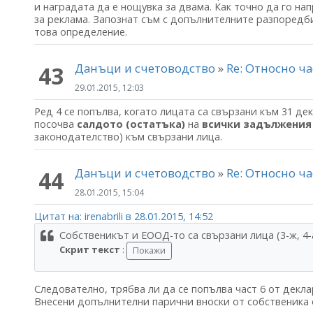
и наградата да е нощувка за двама. Как точно да го н
за реклама. Запознат съм с допълнителните разпоредби
това определение.
Данъци и счетоводство
»
Re: Относно ча
43
29.01.2015, 12:03
Ред 4 се попълва, когато лицата са свързани към 31 де
посочва
салдото (остатъка)
на
всички задължения
законодателство) към свързани лица.
Данъци и счетоводство
»
Re: Относно ча
44
28.01.2015, 15:04
Цитат на: irenabrili в 28.01.2015, 14:52
Собственикът и ЕООД-то са свързани лица (3-ж, 4-а
Скрит текст
:
Следователно, трябва ли да се попълва част 6 от декла
Внесени допълнителни парични вноски от собственика о