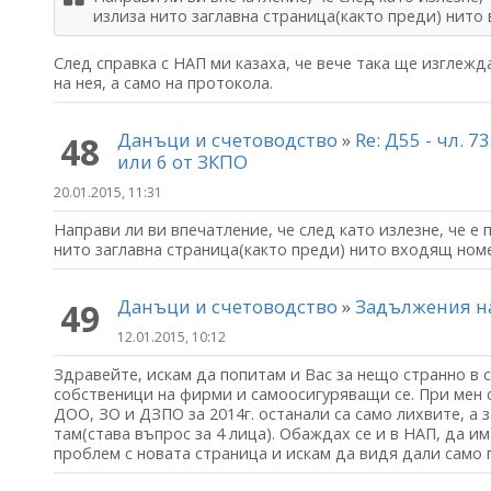
излиза нито заглавна страница(както преди) нит
След справка с НАП ми казаха, че вече така ще изглеж
на нея, а само на протокола.
Данъци и счетоводство
»
Re: Д55 - чл. 7
48
или 6 от ЗКПО
20.01.2015, 11:31
Направи ли ви впечатление, че след като излезне, че е
нито заглавна страница(както преди) нито входящ ном
Данъци и счетоводство
»
Задължения на
49
12.01.2015, 10:12
Здравейте, искам да попитам и Вас за нещо странно в 
собственици на фирми и самоосигуряващи се. При мен 
ДОО, ЗО и ДЗПО за 2014г. останали са само лихвите, а 
там(става въпрос за 4 лица). Обаждах се и в НАП, да им
проблем с новата страница и искам да видя дали само п