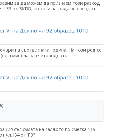
аправим за да можем да признаем този разход
 т.33 от ЗКПО, но тази награда не попада в
ст VI на Дек по чл 92 образец 1010
кември на съответната година. На този ред се
(по смисъла на счетоводното
ст VI на Дек по чл 92 образец 1010
):
рация със сумата на салдото по сметка 119
т чл.134 от ТЗ?