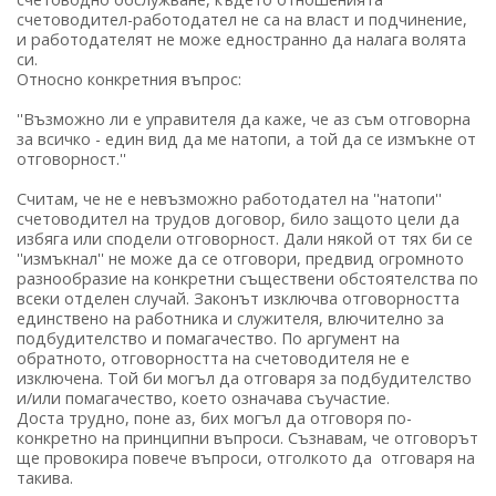
счетоводител-работодател не са на власт и подчинение,
и работодателят не може едностранно да налага волята
си.
Относно конкретния въпрос:
''Възможно ли е управителя да каже, че аз съм отговорна
за всичко - един вид да ме натопи, а той да се измъкне от
отговорност.''
Считам, че не е невъзможно работодател на ''натопи''
счетоводител на трудов договор, било защото цели да
избяга или сподели отговорност. Дали някой от тях би се
''измъкнал'' не може да се отговори, предвид огромното
разнообразие на конкретни съществени обстоятелства по
всеки отделен случай. Законът изключва отговорността
единствено на работника и служителя, влючително за
подбудителство и помагачество. По аргумент на
обратното, отговорността на счетоводителя не е
изключена. Той би могъл да отговаря за подбудителство
и/или помагачество, което означава съучастие.
Доста трудно, поне аз, бих могъл да отговоря по-
конкретно на принципни въпроси. Съзнавам, че отговорът
ще провокира повече въпроси, отголкото да отговаря на
такива.