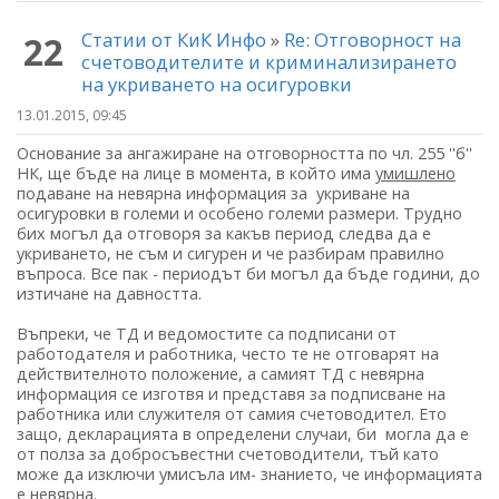
Статии от КиК Инфо
»
Re: Отговорност на
22
счетоводителите и криминализирането
на укриването на осигуровки
13.01.2015, 09:45
Основание за ангажиране на отговорността по чл. 255 ''б''
НК, ще бъде на лице в момента, в който има
умишлено
подаване на невярна информация за укриване на
осигуровки в големи и особено големи размери. Трудно
бих могъл да отговоря за какъв период следва да е
укриването, не съм и сигурен и че разбирам правилно
въпроса. Все пак - периодът би могъл да бъде години, до
изтичане на давността.
Въпреки, че ТД и ведомостите са подписани от
работодателя и работника, често те не отговарят на
действителното положение, а самият ТД с невярна
информация се изготвя и представя за подписване на
работника или служителя от самия счетоводител. Ето
защо, декларацията в определени случаи, би могла да е
от полза за добросъвестни счетоводители, тъй като
може да изключи умисъла им- знанието, че информацията
е невярна.