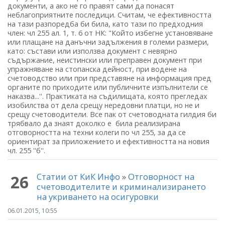
документи, а ако не го правят сами да понасят
неблагоприятните последици. Считам, че ефективността
на тази разпоредба би била, като тази по предходния
член: чл 255 ал. 1, т. 6 от НК: "Който избегне установяване
или плащане на данъчни задължения в големи размери,
като: състави или използва документ с невярно
съдържание, неистински или преправен документ при
упражняване на стопанска дейност, при водене на
счетоводство или при представяне на информация пред
органите по приходите или публичните изпълнители се
наказва...''. Практиката на съдилищата, която прегледах
изобилства от дела срещу нередовни платци, но не и
срещу счетоводители. Все пак от счетоводната гилдия би
трябвало да знаят доколко е била реализирана
отговорността на техни колеги по чл 255, за да се
ориентират за приложението и ефективността на новия
чл. 255 ''б''.
Статии от КиК Инфо
»
Отговорност на
26
счетоводителите и криминализирането
на укриването на осигуровки
06.01.2015, 10:55