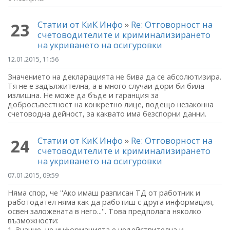
Статии от КиК Инфо
»
Re: Отговорност на
23
счетоводителите и криминализирането
на укриването на осигуровки
12.01.2015, 11:56
Значението на декларацията не бива да се aбсолютизира.
Тя не е задължителна, а в много случаи дори би била
излишна. Не може да бъде и гаранция за
добросъвестност на конкретно лице, водещо незаконна
счетоводна дейност, за каквато има безспорни данни.
Статии от КиК Инфо
»
Re: Отговорност на
24
счетоводителите и криминализирането
на укриването на осигуровки
07.01.2015, 09:59
Няма спор, че ''Ако имаш разписан ТД от работник и
работодател няма как да работиш с друга информация,
освен заложената в него...''. Това предполага няколко
възможности:
1. Знание, че информацията е недействителна и