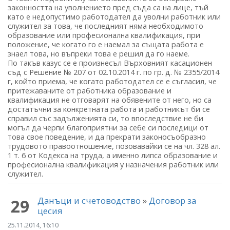
законността на уволнението пред съда са на лице, тъй
като е недопустимо работодател да уволни работник или
служител за това, че последният няма необходимото
образование или професионална квалификация, при
положение, че когато го е наемал за същата работа е
знаел това, но въпреки това е решил да го наеме.
По такъв казус се е произнесъл Върховният касационен
съд с Решение № 207 от 02.10.2014 г. по гр. д. № 2355/2014
г, който приема, че когато работодател се е съгласил, че
притежаваните от работника образование и
квалификация не отговарят на обявените от него, но са
достатъчни за конкретната работа и работникът би се
справил със задълженията си, то впоследствие не би
могъл да черпи благоприятни за себе си последици от
това свое поведение, и да прекрати законосъобразно
трудовото правоотношение, позовавайки се на чл. 328 ал.
1 т. 6 от Кодекса на труда, а именно липса образование и
професионална квалификация у назначения работник или
служител.
Данъци и счетоводство
»
Договор за
29
цесия
25.11.2014, 16:10