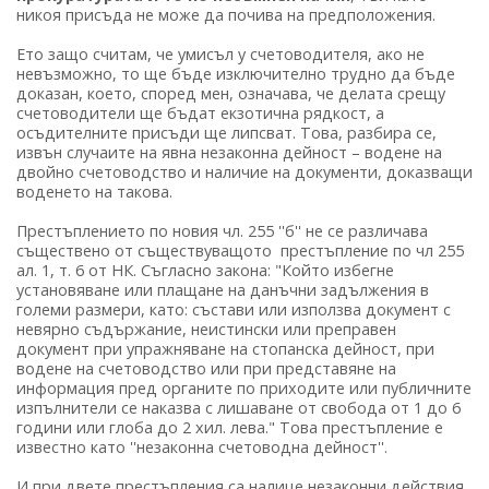
никоя присъда не може да почива на предположения.
Ето защо считам, че умисъл у счетоводителя, ако не
невъзможно, то ще бъде изключително трудно да бъде
доказан, което, според мен, означава, че делата срещу
счетоводители ще бъдат екзотична рядкост, а
осъдителните присъди ще липсват. Това, разбира се,
извън случаите на явна незаконна дейност – водене на
двойно счетоводство и наличие на документи, доказващи
воденето на такова.
Престъплението по новия чл. 255 ''б'' не се различава
съществено от съществуващото престъпление по чл 255
ал. 1, т. 6 от НК. Съгласно закона: "Който избегне
установяване или плащане на данъчни задължения в
големи размери, като: състави или използва документ с
невярно съдържание, неистински или преправен
документ при упражняване на стопанска дейност, при
водене на счетоводство или при представяне на
информация пред органите по приходите или публичните
изпълнители се наказва с лишаване от свобода от 1 до 6
години или глоба до 2 хил. лева." Това престъпление е
известно като ''незаконна счетоводна дейност''.
И при двете престъпления са налице незаконни действия