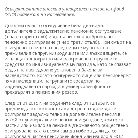
Осигурителните вноски в универсален пенсионен фонд
(УПФ) подлежат на наследяване.
Допълнителното осигуряване бива два вида:
допълнително задължително пенсионно осигуряване
(т.нар втори стълб) и допълнително доброволно
пенсионно осигуряване (т.нар трети стълб). При смърт на
осигуреното лице на наследниците му по закон -
преживелия съпруг, низходящите или възходящите, се
изплащат еднократно или разсрочено натрупаните
средства по индивидуалната му партида, като се спазват
редът на наследяване установен в Закона за
наследството. Когато осигуреното лице или пенсионерът
няма наследници, натрупаните средства по
индивидуалната партида в универсален фонд се
прехвърлят в пенсионния резерв.
След 01.01.2015 г. на родените след 31.12.1959 г. се
предвижда възможност сами да решат дали да се
осигуряват задължително за допълнителна пенсия в
някой от универсалните пенсионни фондове, които са
частни или изцяло за пенсия в Държавното обществено
осигуряване, както всеки сам да избира дали да се
осигурява в частен пенсионен фонд или изцяло в НОИ.