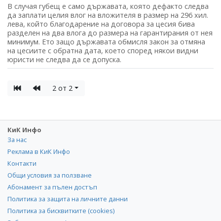
В случая губещ е само държавата, която дефакто следва
да заплати целия влог на вложителя в размер на 296 хил.
лева, който благодарение на договора за цесия бива
разделен на два влога до размера на гарантирания от нея
минимум. Ето защо държавата обмисля закон за отмяна
на цесиите с обратна дата, което според някои видни
юристи не следва да се допуска.
2 от 2
КиК Инфо
За нас
Реклама в КиК Инфо
Контакти
Общи условия за ползване
Абонамент за пълен достъп
Политика за защита на личните данни
Политика за бисквитките (cookies)