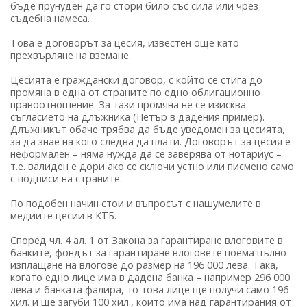
бъде прунуден да го стори било със сила или чрез
съдебна намеса.
Това е договорът за цесия, известен още като
прехвърляне на вземане.
Цесията е граждански договор, с който се стига до
промяна в една от страните по едно облигационно
правоотношение. За тази промяна не се изисква
съгласието на длъжника (Петър в дадения пример).
Длъжникът обаче трябва да бъде уведомен за цесията,
за да знае на кого следва да плати. Договорът за цесия е
неформален – няма нужда да се заверява от нотариус –
т.е. валиден е дори ако се сключи устно или писмено само
с подписи на страните.
По подобен начин стои и въпросът с нашумелите в
медиите цесии в КТБ.
Според чл. 4 ал. 1 от Закона за гарантиране влоговите в
банките, фондът за гарантиране влоговете поема пълно
изплащане на влогове до размер на 196 000 лева. Така,
когато едно лице има в дадена банка – например 296 000.
лева и банката фалира, то това лице ще получи само 196
хил. и ще загуби 100 хил., които има над гарантирания от