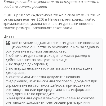
Затвор и глоба за укриване на осигуровки в големи и
особено големи размери
С ДВ. бр.107 от 24 Декември 2014 г. в сила от 01.01.2015 г.
се създаде нов чл. 255б в Наказателния кодекс, който
криминализира укриването на осигурителни вноски в
големи размери. Законовият текст гласи:
Цитат
Който укрие задължителни осигурителни вноски за
държавно обществено осигуряване или за здравно
осигуряване в големи размери, като:
1. обяви осигурителен доход в по-малък размер от
действителния за осигуреното лице;
2. не подаде декларация;
3. потвърди неистина или затаи истина в подадена
декларация;
4. състави или използва документ с невярно
съдържание, неистински или преправен документ при
упражняване на стопанска дейност, при водене на
счетоводство или при представяне на информация
пред органите по приходите;
5. унищожи или укрие в законоустановените срокове
счетоводни документи, счетоводни регистри или