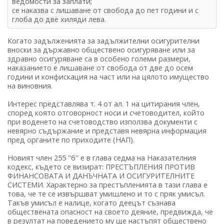
ведомости за заплати;
се наказва с лишаване от свобода до пет години и с
глоба до две хиляди лева.
Когато задълженията за задължителни осигурителни
вноски за държавно обществено осигуряване или за
здравно осигуряване са в особено големи размери,
наказанието е лишаване от свобода от две до осем
години и конфискация на част или на цялото имущество
на виновния.
Интерес представлява т. 4 от ал. 1 на цитирания член,
според която отговорност носи и счетоводител, който
при воденето на счетоводство използва документи с
невярно съдържание и представя невярна информация
пред органите по приходите (НАП).
Новият член 255 ''б'' е в глава седма на Наказателния
кодекс, където се визират: ПРЕСТЪПЛЕНИЯ ПРОТИВ
ФИНАНСОВАТА И ДАНЪЧНАТА И ОСИГУРИТЕЛНИТЕ
СИСТЕМИ. Характерно за престъпленията в тази глава е
това, че те се извършват умишлено и то с пряк умисъл.
Такъв умисъл е налице, когато деецът съзнава
обществената опасност на своето деяние, предвижда, че
в резултат на поведението му ще настъпят обществено