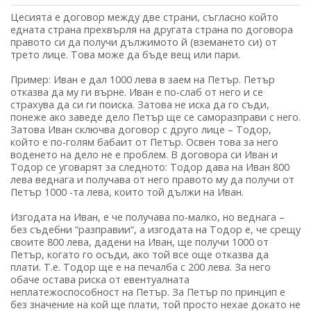
Цесията е договор между две страни, съгласно който
едната страна прехвърля на другата страна по договора
правото си да получи дължимото й (вземането си) от
трето лице. Това може да бъде вещ или пари.
Пример: Иван е дал 1000 лева в заем на Петър. Петър
отказва да му ги върне. Иван е по-слаб от него и се
страхува да си ги поиска. Затова не иска да го съди,
понеже ако заведе дело Петър ще се саморазправи с него.
Затова Иван сключва договор с друго лице – Тодор,
който е по-голям бабаит от Петър. Освен това за него
воденето на дело не е проблем. В договора си Иван и
Тодор се уговарят за следното: Тодор дава на Иван 800
лева веднага и получава от него правото му да получи от
Петър 1000 -тa лева, които той дължи на Иван.
Изгодата на Иван, е че получава по-малко, но веднага –
без съдебни “разправии“, а изгодата на Тодор е, че срещу
своите 800 лева, дадени на Иван, ще получи 1000 от
Петър, когато го осъди, ако той все още отказва да
плати. Т.е. Тодор ще е на печалба с 200 лева. За него
обаче остава риска от евентуалната
неплатежоспособност на Петър. За Петър по принцип е
без значение на кой ще плати, той просто нехае докато не