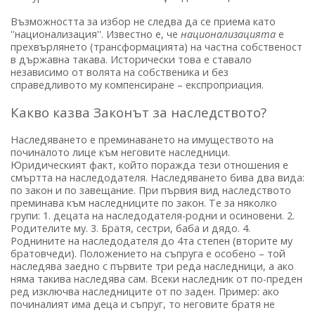
Възможността за избор не следва да се приема като
''национализация''. Известно е, че
национализацията
е
прехвърлянето (трансформацията) на частна собственост
в държавна такава. Исторически това е ставало
независимо от волята на собственика и без
справедливото му компенсиране – експроприация.
Какво казва Законът за наследството?
Наследяването е преминаването на имуществото на
починалото лице към неговите наследници.
Юридическият факт, който поражда тези отношения е
смъртта на наследодателя. Наследяването бива два вида:
по закон и по завещание. При първия вид наследството
преминава към наследниците по закон. Те за няколко
групи: 1. децата на наследодателя-родни и осиновени. 2.
Родителите му. 3. Братя, сестри, баба и дядо. 4.
Роднините на наследодателя до 4та степен (вторите му
братовчеди). Положението на съпруга е особено – той
наследява заедно с първите три реда наследници, а ако
няма такива наследява сам. Всеки наследник от по-преден
ред изключва наследниците от по заден. Пример: ако
починалият има деца и съпруг, то неговите братя не