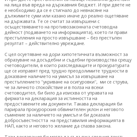
на лица във вреда на държавния бюджет. И при двете не
е необходимо да се е стигнало до невнасяне на
дължимите суми или казано иначе до реално ощетяване
на държавата. Те се считат за извършени с
осъществяването на противозаконната счетоводна
дейност (подаването на информацията), което ги прави
престъпления на просто извършване – без престъпен
резултат – действително увреждане.
С цел осуетяване на дори хипотетичната възможност за
образуване на досъдебни и съдебни производства срещу
счетоводители, в които разследващите и прокуратурата
ще се изправят пред трудно преодолимите трудности в
доказване наличието на умисъл за извършване на
престъплението ''укриване на осигуровки'', ми се струва,
че за личното спокойствие и в полза на всеки
счетоводител, би било да изисква от управата на
фирмата на декларация за истинността на
предоставените им документи. Такава декларация би
парирала прокурорския обвинителен уклон и неговото
съмнение за наличието на умисъл и би доказала
добросъвестността на представилия информацията в
НАП, както и неговото желание да спазва закона.
Тази декларация би могла да съдържа следния текст: