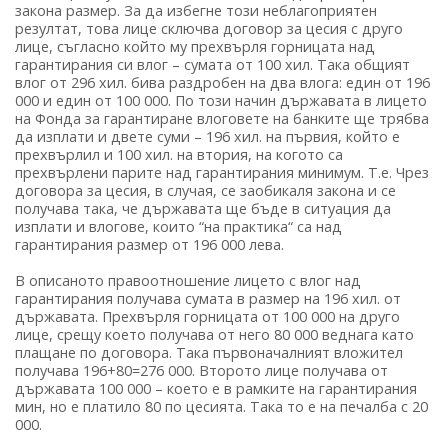
закона размер. За да избегне този неблагоприятен
резултат, това лице сключва договор за цесия с друго
лице, съгласно който му прехвърля горницата над
гарантирания си влог – сумата от 100 хил. Така общият
влог от 296 хил. бива раздробен на два влога: един от 196
000 и един от 100 000. По този начин държавата в лицето
на Фонда за гарантиране влоговете на банките ще трябва
да изплати и двете суми – 196 хил. на първия, който е
прехвърлил и 100 хил. на втория, на когото са
прехвърлени парите над гарантирания минимум. Т.е. Чрез
договора за цесия, в случая, се заобикаля закона и се
получава така, че държавата ще бъде в ситуация да
изплати и влогове, които “на практика“ са над
гарантирания размер от 196 000 лева.
В описаното правоотношение лицето с влог над
гарантирания получава сумата в размер на 196 хил. от
държавата. Прехвърля горницата от 100 000 на друго
лице, срещу което получава от него 80 000 веднага като
плащане по договора. Така първоначалният вложител
получава 196+80=276 000. Второто лице получава от
държавата 100 000 – което е в рамките на гарантирания
мин, но е платило 80 по цесията. Така то е на печалба с 20
000.