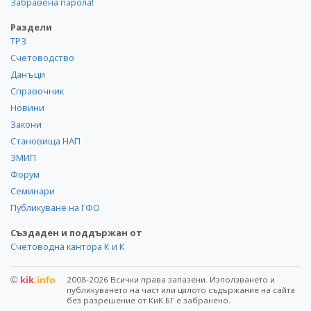
Забравена парола!
Раздели
ТРЗ
Счетоводство
Данъци
Справочник
Новини
Закони
Становища НАП
ЗМИП
Форум
Семинари
Публикуване на ГФО
Създаден и поддържан от
Счетоводна кантора К и К
©
kik
.info
2008-2026 Всички права запазени. Използването и
публикуването на част или цялото съдържание на сайта
без разрешение от КиK.БГ е забранено.