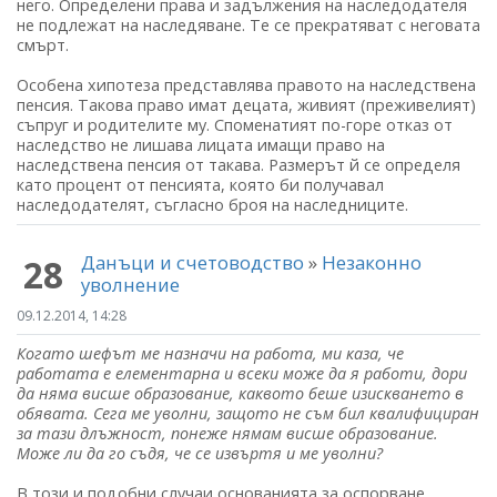
него. Определени права и задължения на наследодателя
не подлежат на наследяване. Те се прекратяват с неговата
смърт.
Особена хипотеза представлява правото на наследствена
пенсия. Такова право имат децата, живият (преживелият)
съпруг и родителите му. Споменатият по-горе отказ от
наследство не лишава лицата имащи право на
наследствена пенсия от такава. Размерът й се определя
като процент от пенсията, която би получавал
наследодателят, съгласно броя на наследниците.
Данъци и счетоводство
»
Незаконно
28
уволнение
09.12.2014, 14:28
Когато шефът ме назначи на работа, ми каза, че
работата е елементарна и всеки може да я работи, дори
да няма висше образование, каквото беше изискването в
обявата. Сега ме уволни, защото не съм бил квалифициран
за тази длъжност, понеже нямам висше образование.
Може ли да го съдя, че се извъртя и ме уволни?
В този и подобни случаи основанията за оспорване