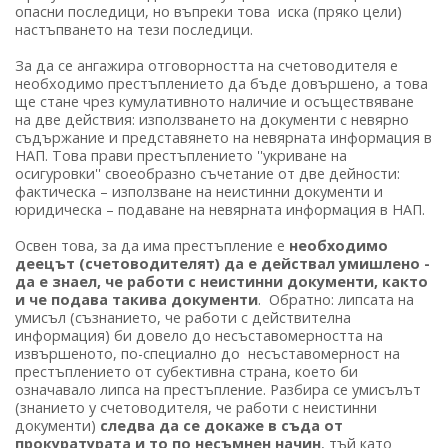
опасни последици, но въпреки това иска (пряко цели)
настъпването на тези последици.
За да се ангажира отговорността на счетоводителя е
необходимо престъплението да бъде довършено, а това
ще стане чрез кумулативното наличие и осъществяване
на две действия: използването на документи с невярно
съдържание и представянето на невярната информация в
НАП. Това прави престъплението ''укриване на
осигуровки'' своеобразно съчетание от две дейности:
фактическа – използване на неистинни документи и
юридическа – подаване на невярната информация в НАП.
Освен това, за да има престъпление е
необходимо
деецът (счетоводителят) да е действал умишлено -
да е знаел, че работи с неистинни документи, както
и че подава такива документи
. Обратно: липсата на
умисъл (съзнанието, че работи с действителна
информация) би довело до несъставомерността на
извършеното, по-специално до несъставомерност на
престъплението от субективна страна, което би
означавало липса на престъпление. Разбира се умисълът
(знанието у счетоводителя, че работи с неистинни
документи)
следва да се докаже в съда от
прокуратурата и то по несъмнен начин
, тъй като