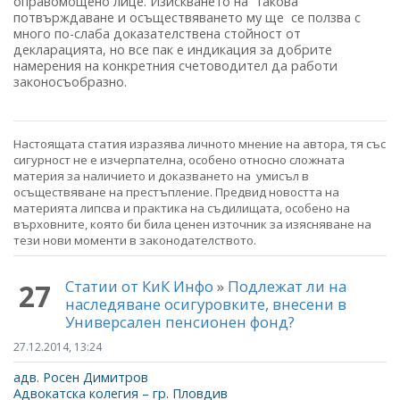
оправомощено лице. Изискването на такова
потвърждаване и осъществяването му ще се ползва с
много по-слаба доказателствена стойност от
декларацията, но все пак е индикация за добрите
намерения на конкретния счетоводител да работи
законосъобразно.
Настоящата статия изразява личното мнение на автора, тя със
сигурност не е изчерпателна, особено относно сложната
материя за наличието и доказването на умисъл в
осъществяване на престъпление. Предвид новостта на
материята липсва и практика на съдилищата, особено на
върховните, която би била ценен източник за изясняване на
тези нови моменти в законодателството.
Статии от КиК Инфо
»
Подлежат ли на
27
наследяване осигуровките, внесени в
Универсален пенсионен фонд?
27.12.2014, 13:24
адв. Росен Димитров
Адвокатска колегия – гр. Пловдив