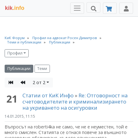
kik
.info
КиК Форум
Профил на адвокат Росен Димитров
Теми и публикации
Публикации
Профил
Публикации
Теми
2 от 2
Статии от КиК Инфо
»
Re: Отговорност на
21
счетоводителите и криминализирането
на укриването на осигуровки
14.01.2015, 11:15
Въпросът на roberti4ka не само, че не е неуместен, той е
много смислен. Статията се отнася повече за външното
счетоводно обслужване, където отношенията