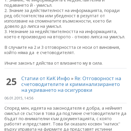
подаването й - умисъл.
2. Знание за действителност на информацията, поради
ред обстоятелства или убеденост в резултат от
използване на споменатите възможности, което би
довело до липса на умисъл.
3. Незнание за недействителността на информацията,
което е производно на второто - отново липса на умисъл.
В случаите на 2 и 3 отговорността се носи от виновния,
който няма да е счетоводителят.
Иначе законът действа от влизането му в сила.
Статии от КиК Инфо
»
Re: Отговорност на
25
счетоводителите и криминализирането
на укриването на осигуровки
06.01.2015, 14:56
Според мен, идеята на законодателя е добра, а нейният
смисъл се състои в това да подтикне счетоводителите да
бъдат по-внимателни към документацията, с която
работят и представят. Това би оказало косвен ''натиск''
върху управата на фирмите да представят истинни