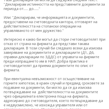
''Декларирам истинността на представените документи за
периода от...... до.......''
Или: ''Декларирам, че информацията и документите,
предоставени на счетоводната кантора, отговарят на
действителността на стопански операции на
управляваното от мен дружество.''
Интересно е какво би могъл да стори счетоводителят при
отказ от страна на фирмата да представи такава
декларация. В този случай би следвало всеки да изисква
заверяване на документите и декларациите (Д1, Д6,
справки-декларации по ЗДДС) от управата на фирмите
преди изпращането им в НАП. Добра практика е
счетоводителят да приема документите по опис от
фирмата.
При евентуална невъзможност от осъществяване на
горните хипотези, в краен случай и предвид сроковете за
подаване на документи, би могло да се да изисква
потвърждаване на действителността на документите
чрез официалната електронна поща на фирмата,
адресирано до счетоводителя, което потвърждаване да
е недвусмислено, че изхожда управителя или от