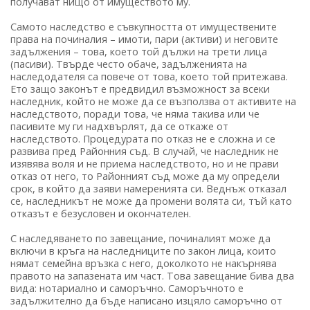
получават нищо от имуществото му.
Самото наследство е съвкупността от имуществените
права на починалия – имоти, пари (активи) и неговите
задължения – това, което той дължи на трети лица
(пасиви). Твърде често обаче, задълженията на
наследодателя са повече от това, което той притежава.
Ето защо законът е предвидил възможност за всеки
наследник, който не може да се възползва от активите на
наследството, поради това, че няма такива или че
пасивите му ги надхвърлят, да се откаже от
наследството. Процедурата по отказ не е сложна и се
развива пред Районния съд. В случай, че наследник не
изявява воля и не приема наследството, но и не прави
отказ от него, то Районният съд може да му определи
срок, в който да заяви намеренията си. Веднъж отказал
се, наследникът не може да промени волята си, тъй като
отказът е безусловен и окончателен.
С наследяването по завещание, починалият може да
включи в кръга на наследниците по закон лица, които
нямат семейна връзка с него, доколкото не накърнява
правото на запазената им част. Това завещание бива два
вида: нотариално и саморъчно. Саморъчното е
задължително да бъде написано изцяло саморъчно от