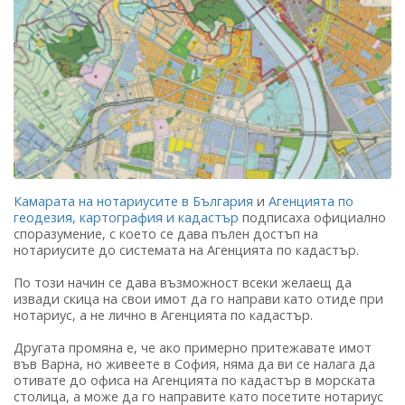
Камарата на нотариусите в България
и
Агенцията по
геодезия, картография и кадастър
подписаха официално
споразумение, с което се дава пълен достъп на
нотариусите до системата на Агенцията по кадастър.
По този начин се дава възможност всеки желаещ да
извади скица на свои имот да го направи като отиде при
нотариус, а не лично в Агенцията по кадастър.
Другата промяна е, че ако примерно притежавате имот
във Варна, но живеете в София, няма да ви се налага да
отивате до офиса на Агенцията по кадастър в морската
столица, а може да го направите като посетите нотариус