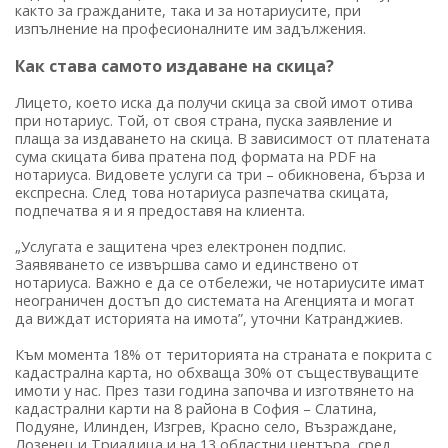
както за гражданите, така и за нотариусите, при
изпълнение на професионалните им задължения.
Как става самото издаване на скица?
Лицето, което иска да получи скица за свой имот отива
при нотариус. Той, от своя страна, пуска заявление и
плаща за издаването на скица. В зависимост от платената
сума скицата бива пратена под формата на PDF на
нотариуса. Видовете услуги са три – обикновена, бърза и
експресна. След това нотариуса разпечатва скицата,
подпечатва я и я предоставя на клиента.
„Услугата е защитена чрез електронен подпис.
Заявяването се извършва само и единствено от
нотариуса. Важно е да се отбележи, че нотариусите имат
неограничен достъп до системата на Агенцията и могат
да виждат историята на имота”, уточни Катранджиев.
Към момента 18% от територията на страната е покрита с
кадастрална карта, но обхваща 30% от съществуващите
имоти у нас. През тази година започва и изготвянето на
кадастрални карти на 8 района в София – Слатина,
Подуяне, Илинден, Изгрев, Красно село, Възраждане,
Лозенец и Триадица и на 13 областни центъра, сред