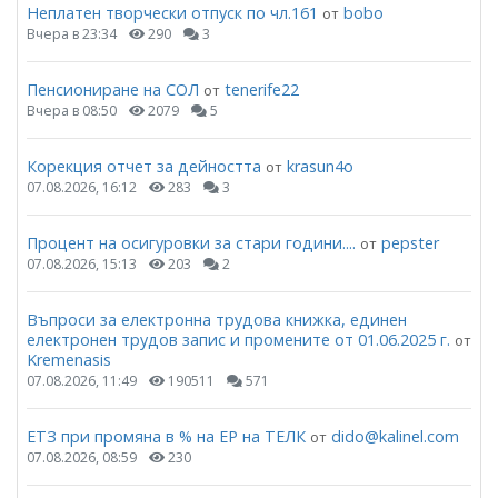
Неплатен творчески отпуск по чл.161
bobo
от
Вчера в 23:34
290
3
Пенсиониране на СОЛ
tenerife22
от
Вчера в 08:50
2079
5
Корекция отчет за дейността
krasun4o
от
07.08.2026, 16:12
283
3
Процент на осигуровки за стари години....
pepster
от
07.08.2026, 15:13
203
2
Въпроси за електронна трудова книжка, единен
електронен трудов запис и промените от 01.06.2025 г.
от
Kremenasis
07.08.2026, 11:49
190511
571
ЕТЗ при промяна в % на ЕР на ТЕЛК
dido@kalinel.com
от
07.08.2026, 08:59
230