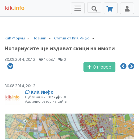
kik
.info
КиК Форум
Новини
Статии от КиК Инфо
Нотариусите ще издават скици на имоти
30.08.2014, 20:12
16687
0
Отговор
30.08.2014, 20:12
КиК Инфо
Публикации: 602
/
258
Администратор на сайта