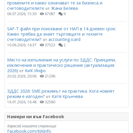
промените и какво означават те за бизнеса и
счетоводителите
Жана Белева
от
06.07.2026, 15:30
67087
9
SAF-T файл при поискване от НАП в 14-дневен срок:
Какво трябва да знаят търговците и техните
счетоводители?
accounting.icard
от
10.06.2026, 16:37
37523
2
Място на изпълнение на услуги по ЗДДС: Принципи,
изключения и практическо решение (актуализация
2026)
КиК Инфо
от
20.02.2026, 20:06
21296
ЗДДС 2026: SME режимът на практика. Кога новият
режим е изгоден?
Катя Крънчева
от
16.01.2026, 16:48
32580
Намери ни във Facebook
Харесай нашата страница
Facebook.com/KiKinfo