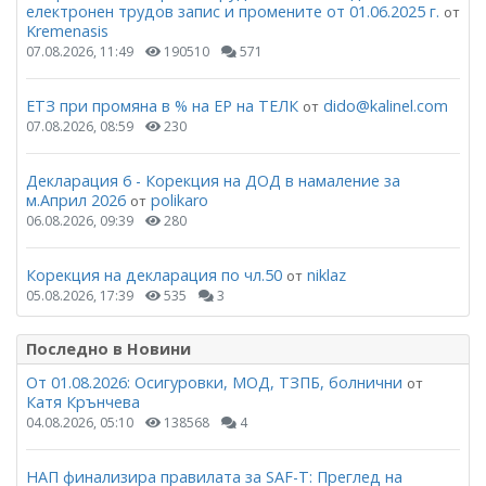
електронен трудов запис и промените от 01.06.2025 г.
от
Kremenasis
07.08.2026, 11:49
190510
571
ЕТЗ при промяна в % на ЕР на ТЕЛК
dido@kalinel.com
от
07.08.2026, 08:59
230
Декларация 6 - Корекция на ДОД в намаление за
м.Април 2026
polikaro
от
06.08.2026, 09:39
280
Корекция на декларация по чл.50
niklaz
от
05.08.2026, 17:39
535
3
Последно в Новини
От 01.08.2026: Осигуровки, МОД, ТЗПБ, болнични
от
Катя Крънчева
04.08.2026, 05:10
138568
4
НАП финализира правилата за SAF-T: Преглед на