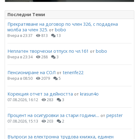
Последни Теми
Прекратяване на договор по член 326, с подадена
молба за член 325.
bobo
от
Вчера в 23:37
813
13
Неплатен творчески отпуск по чл.161
bobo
от
Вчера в 23:34
288
3
Пенсиониране на СОЛ
tenerife22
от
Вчера в 08:50
2079
5
Корекция отчет за дейността
krasun4o
от
07.08.2026, 16:12
283
3
Процент на осигуровки за стари години....
pepster
от
07.08.2026, 15:13
203
2
Въпроси за електронна трудова книжка, единен