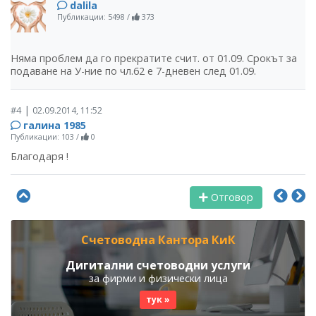
dalila
Публикации: 5498
/
373
Няма проблем да го прекратите счит. от 01.09. Срокът за
подаване на У-ние по чл.62 е 7-дневен след 01.09.
|
#4
02.09.2014, 11:52
галина 1985
Публикации: 103
/
0
Благодаря !
Отговор
Счетоводна Кантора КиК
Дигитални счетоводни услуги
за фирми и физически лица
тук »