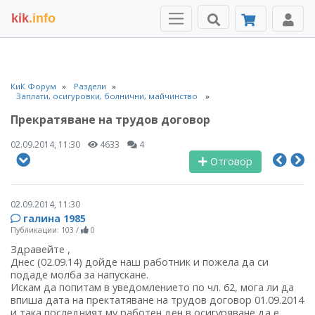
kik
.info
КиК Форум
Раздели
Заплати, осигуровки, болнични, майчинство
Прекратяване на трудов договор
02.09.2014, 11:30
4633
4
Отговор
02.09.2014, 11:30
галина 1985
Публикации: 103
/
0
Здравейте ,
Днес (02.09.14) дойде наш работник и пожела да си
подаде молба за напускане.
Искам да попитам в уведомлението по чл. 62, мога ли да
впиша дата на пректатяване на трудов договор 01.09.2014
и така последният му работен ден в осигуряване да е