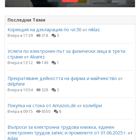
Последни Теми
Корекция на декларация по чл.50
niklaz
от
Вчера в 17:39
318
3
Услеги по електронен път за физически лица в трети
страни
Alvarez
от
Вчера в 13:12
149
1
Прекратяване дейността на фирма и майчинство
от
delphine
Вчера в 10:54
328
3
Покупка на стока от Amazon,de
колибри
от
Вчера в 09:15
6550
8
Въпроси за електронна трудова книжка, единен
електронен трудов запис и промените от 01.06.2025 г.
от
Adax