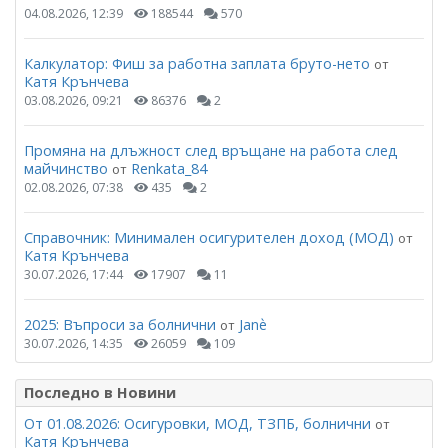
04.08.2026, 12:39
188544
570
Калкулатор: Фиш за работна заплата бруто-нето
от
Катя Крънчева
03.08.2026, 09:21
86376
2
Промяна на длъжност след връщане на работа след
майчинство
Renkata_84
от
02.08.2026, 07:38
435
2
Справочник: Минимален осигурителен доход (МОД)
от
Катя Крънчева
30.07.2026, 17:44
17907
11
2025: Въпроси за болнични
Janѐ
от
30.07.2026, 14:35
26059
109
Последно в Новини
От 01.08.2026: Осигуровки, МОД, ТЗПБ, болнични
от
Катя Крънчева