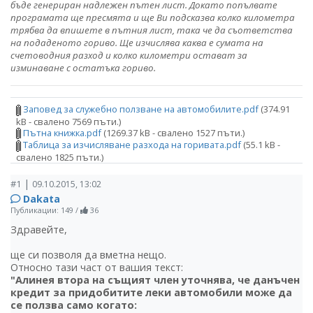
бъде генериран надлежен пътен лист. Докато попълвате
програмата ще пресмята и ще Ви подсказва колко километра
трябва да впишете в пътния лист, така че да съответства
на подаденото гориво. Ще изчислява каква е сумата на
счетоводния разход и колко километри остават за
изминаване с остатъка гориво.
Заповед за служебно ползване на автомобилите.pdf
(374.91
kB - свалено 7569 пъти.)
Пътна книжка.pdf
(1269.37 kB - свалено 1527 пъти.)
Таблица за изчисляване разхода на горивата.pdf
(55.1 kB -
свалено 1825 пъти.)
|
#1
09.10.2015, 13:02
Dakata
Публикации: 149
/
36
Здравейте,
ще си позволя да вметна нещо.
Относно тази част от вашия текст:
"Алинея втора на същият член уточнява, че данъчен
кредит за придобитите леки автомобили може да
се ползва само когато: