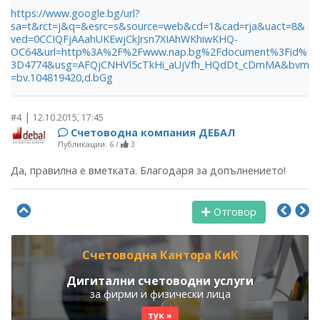
https://www.google.bg/url?
sa=t&rct=j&q=&esrc=s&source=web&cd=1&cad=rja&uact=8&
ved=0CCIQFjAAahUKEwjCkJrsn7XIAhWKhiwKHQ-
OC64&url=http%3A%2F%2Fwww.nap.bg%2Fdocument%3Fid%
3D4774&usg=AFQjCNHVl5cTkHi_aUjVfh_HQdDt_cDmMA&bvm
=bv.104819420,d.bGg
|
#4
12.10.2015, 17:45
Счетоводна компания ДЕБАЛ
Публикации: 6
/
3
Да, правилна е вметката. Благодаря за допълнението!
Отговор
Счетоводна Кантора КиК
Дигитални счетоводни услуги
за фирми и физически лица
тук »