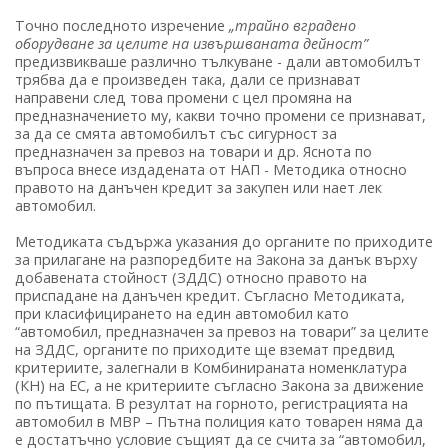
Точно последното изречение
„трайно вградено
оборудване за целите на извършваната дейност”
предизвикваше различно тълкуване - дали автомобилът
трябва да е произведен така, дали се признават
направени след това промени с цел промяна на
предназначението му, какви точно промени се признават,
за да се смята автомобилът със сигурност за
предназначен за превоз на товари и др. Яснота по
въпроса внесе издадената от НАП - Методика относно
правото на данъчен кредит за закупен или нает лек
автомобил.
Методиката съдържа указания до органите по приходите
за прилагане на разпоредбите на Закона за данък върху
добавената стойност (ЗДДС) относно правото на
приспадане на данъчен кредит. Съгласно Методиката,
при класифицирането на един автомобил като
“автомобил, предназначен за превоз на товари” за целите
на ЗДДС, органите по приходите ще вземат предвид
критериите, залегнали в Комбинираната номенклатура
(КН) на ЕС, а не критериите съгласно Закона за движение
по пътищата. В резултат на горното, регистрацията на
автомобил в МВР – Пътна полиция като товарен няма да
е достатъчно условие същият да се счита за “автомобил,