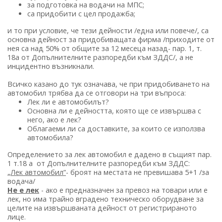
за подготовка на водачи на МПС;
са придобити с цел продажба;
и то при условие, че тези дейности /една или повече/, са
основна дейност за придобиващата фирма /приходите от
нея са над 50% от общите за 12 месеца назад- пар. 1, т.
18а от Допълнителните разпоредби към ЗДДС/, а не
инцидентно възникнали.
Всичко казано до тук означава, че при придобиването на
автомобил трябва да се отговори на три въпроса:
Лек ли е автомобилът?
Основна ли е дейността, която ще се извършва с
него, ако е лек?
Облагаеми ли са доставките, за които се използва
автомобила?
Определението за лек автомобил е дадено в същият пар.
1 т.18 а от Допълнителните разпоредби към ЗДДС:
„Лек автомобил”
- броят на местата не превишава 5+1 /за
водача/
Не е лек
- ако е предназначен за превоз на товари или е
лек, но има трайно вградено техническо оборудване за
целите на извършваната дейност от регистрираното
лице.