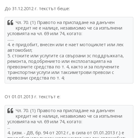
До 31.12.2012 г. текстът беше:
Чл. 70. (1) Правото на приспадане на данъчен
кредит не е налице, независимо че са изпълнени
условията на чл. 69 или 74, когато:
.......
4. е придобит, внесен или е нает мотоциклет или лек
автомобил;
5. стоките или услугите са свързани зс поддръжката,
ремонта, подобрението или експлоатацията на
превозните средства по т. 4, както и за получените
транспортни услуги или таксиметрови превози с
превозни средства по т. 4;
От 01.01.2013 г. текстът е:
Чл. 70. (1) Правото на приспадане на данъчен
кредит не е налице, независимо че са изпълнени
условията на чл. 69 или 74, когато:
...
4. (изм. - ДВ, бр. 94 от 2012 г., в сила от 01.01.2013 г.) е