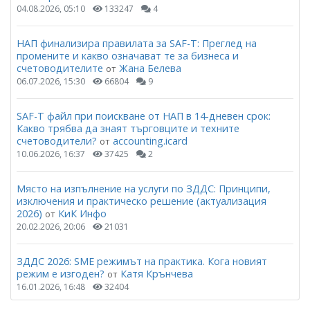
04.08.2026, 05:10
133247
4
НАП финализира правилата за SAF-T: Преглед на
промените и какво означават те за бизнеса и
счетоводителите
Жана Белева
от
06.07.2026, 15:30
66804
9
SAF-T файл при поискване от НАП в 14-дневен срок:
Какво трябва да знаят търговците и техните
счетоводители?
accounting.icard
от
10.06.2026, 16:37
37425
2
Място на изпълнение на услуги по ЗДДС: Принципи,
изключения и практическо решение (актуализация
2026)
КиК Инфо
от
20.02.2026, 20:06
21031
ЗДДС 2026: SME режимът на практика. Кога новият
режим е изгоден?
Катя Крънчева
от
16.01.2026, 16:48
32404