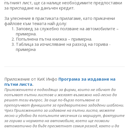
пътният лист, ще са налице необходимите предпоставки
за приспадане на данъчен кредит.
За улеснение в практиката прилагаме, като прикачени
файлове към темата най-долу:
Заповед за служебно ползване на автомобилите –
примерна.
Попълнена пътна книжка – примерна.
Таблица за изчисляване на разход на горива -
примерна
Приложение от КиК Инфо
Програма за издаване на
пътни листа
.
Приложението е подходящо за фирми, които не обичат да
попълват пътни листове и желаят възможно най-лесно да
решат този въпрос. За още по-бързо попълване се
препоръчват функциите за предварително зададени шаблони.
Чрез Приложението за издаване на пътни листа, можете
лесно и удобно да попълните месечния си маршрут, фактурите
за гориво и нормата на автомобила, което ще позволи
автоматично да бъде пресметнат самия разход, както и да