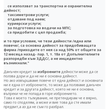
се използват за транспортна и охранителна
дейност;
таксиметрови услуги;
отдаване под наем;
куриерски услуги;
за подготовка на водачи на МПС;
са придобити с цел продажба;
и то при условие, че тези дейности /една или
повече/, са основна дейност за придобиващата
фирма /приходите от нея са над 50% от общите за
12 месеца назад- пар. 1, т. 18а от Допълнителните
разпоредби към ЗДДС/, а не инцидентно
възникнали."
Данъчен кредит за
изброените
дейности може да се
ползва дори и да не ни е основна дейност.
Но ако извършваме повече от една дейност и основната
ни е една от изброените, то може да ползваме данъчен
кредит и за другата дейност, която не ни е основна,
въпреки че не попада в горе изброението.
Това е моето тълкувание, не претендирам че е вярно,
само го споделям, а може и вие това да сте имали
предвит,а аз да не съм го разбрал.