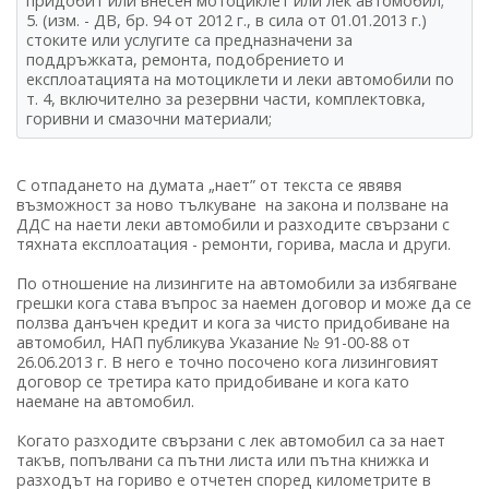
придобит или внесен мотоциклет или лек автомобил;
5. (изм. - ДВ, бр. 94 от 2012 г., в сила от 01.01.2013 г.)
стоките или услугите са предназначени за
поддръжката, ремонта, подобрението и
експлоатацията на мотоциклети и леки автомобили по
т. 4, включително за резервни части, комплектовка,
горивни и смазочни материали;
С отпадането на думата „нает” от текста се явявя
възможност за ново тълкуване на закона и ползване на
ДДС на наети леки автомобили и разходите свързани с
тяхната експлоатация - ремонти, горива, масла и други.
По отношение на лизингите на автомобили за избягване
грешки кога става въпрос за наемен договор и може да се
ползва данъчен кредит и кога за чисто придобиване на
автомобил, НАП публикува Указание № 91-00-88 от
26.06.2013 г. В него е точно посочено кога лизинговият
договор се третира като придобиване и кога като
наемане на автомобил.
Когато разходите свързани с лек автомобил са за нает
такъв, попълвани са пътни листа или пътна книжка и
разходът на гориво е отчетен според километрите в