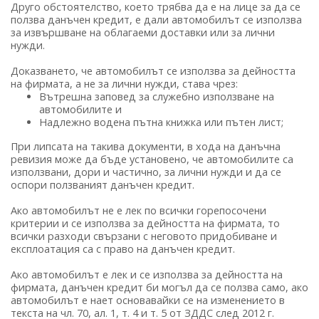
Друго обстоятелство, което трябва да е на лице за да се
ползва данъчен кредит, е дали автомобилът се използва
за извършване на облагаеми доставки или за лични
нужди.
Доказването, че автомобилът се използва за дейността
на фирмата, а не за лични нужди, става чрез:
Вътрешна заповед за служебно използване на
автомобилите и
Надлежно водена пътна книжка или пътен лист;
При липсата на такива документи, в хода на данъчна
ревизия може да бъде установено, че автомобилите са
използвани, дори и частично, за лични нужди и да се
оспори ползваният данъчен кредит.
Ако автомобилът не е лек по всички горепосочени
критерии и се използва за дейността на фирмата, то
всички разходи свързани с неговото придобиване и
експлоатация са с право на данъчен кредит.
Ако автомобилът е лек и се използва за дейността на
фирмата, данъчен кредит би могъл да се ползва само, ако
автомобилът е нает основавайки се на изменението в
текста на чл. 70, ал. 1, т. 4 и т. 5 от ЗДДС след 2012 г.