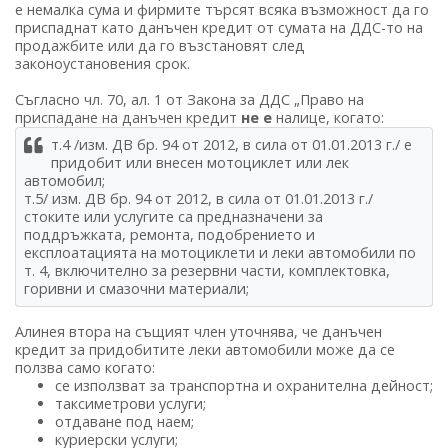
е немалка сума и фирмите търсят всяка възможност да го
приспаднат като данъчен кредит от сумата на ДДС-то на
продажбите или да го възстановят след
законоустановения срок.
Съгласно чл. 70, ал. 1 от Закона за ДДС „Право на
приспадане на данъчен кредит
не е
налице, когато:
т.4 /изм. ДВ бр. 94 от 2012, в сила от 01.01.2013 г./ е
придобит или внесен мотоциклет или лек
автомобил;
т.5/ изм. ДВ бр. 94 от 2012, в сила от 01.01.2013 г./
стоките или услугите са предназначени за
поддръжката, ремонта, подобрението и
експлоатацията на мотоциклети и леки автомобили по
т. 4, включително за резервни части, комплектовка,
горивни и смазочни материали;
Алинея втора на същият член уточнява, че данъчен
кредит за придобитите леки автомобили може да се
ползва само когато:
се използват за транспортна и охранителна дейност;
таксиметрови услуги;
отдаване под наем;
куриерски услуги;