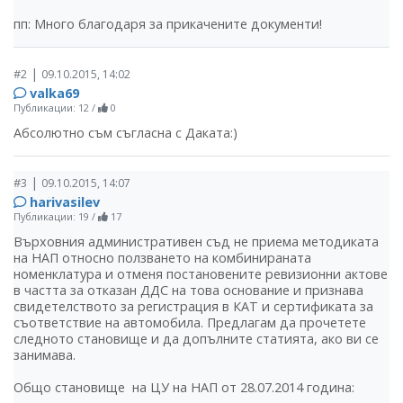
пп: Много благодаря за прикачените документи!
|
#2
09.10.2015, 14:02
valka69
Публикации: 12
/
0
Абсолютно съм съгласна с Даката:)
|
#3
09.10.2015, 14:07
harivasilev
Публикации: 19
/
17
Върховния административен съд не приема методиката
на НАП относно ползването на комбинираната
номенклатура и отменя постановените ревизионни актове
в частта за отказан ДДС на това основание и признава
свидетелството за регистрация в КАТ и сертификата за
съответствие на автомобила. Предлагам да прочетете
следното становище и да допълните статията, ако ви се
занимава.
Общо становище на ЦУ на НАП от 28.07.2014 година: