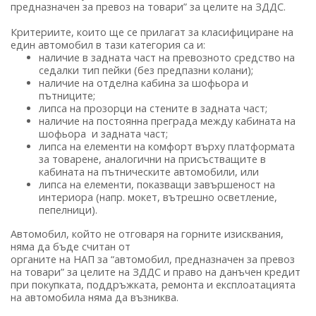
предназначен за превоз на товари” за целите на ЗДДС.
Критериите, които ще се прилагат за класифициране на
един автомобил в тази категория са и:
наличие в задната част на превозното средство на
седалки тип пейки (без предпазни колани);
наличие на отделна кабина за шофьора и
пътниците;
липса на прозорци на стените в задната част;
наличие на постоянна преграда между кабината на
шофьора и задната част;
липса на елементи на комфорт върху платформата
за товарене, аналогични на присъстващите в
кабината на пътническите автомобили, или
липса на елементи, показващи завършеност на
интериора (напр. мокет, вътрешно осветление,
пепелници).
Автомобил, който не отговаря на горните изисквания,
няма да бъде считан от
органите на НАП за “автомобил, предназначен за превоз
на товари” за целите на ЗДДС и право на данъчен кредит
при покупката, поддръжката, ремонта и експлоатацията
на автомобила няма да възниква.