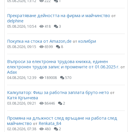
05.08.2026, 13:12
222
1
Прекратяване дейността на фирма и майчинство
от
delphine
05.08.2026, 10:54
418
3
Покупка на стока от Amazon,de
колибри
от
05.08.2026, 09:15
6599
8
Въпроси за електронна трудова книжка, единен
електронен трудов запис и промените от 01.06.2025 г.
от
Adax
04.08.2026, 12:39
189008
570
Калкулатор: Фиш за работна заплата бруто-нето
от
Катя Крънчева
03.08.2026, 09:21
86446
2
Промяна на длъжност след връщане на работа след
майчинство
Renkata_84
от
02.08.2026, 07:38
480
2