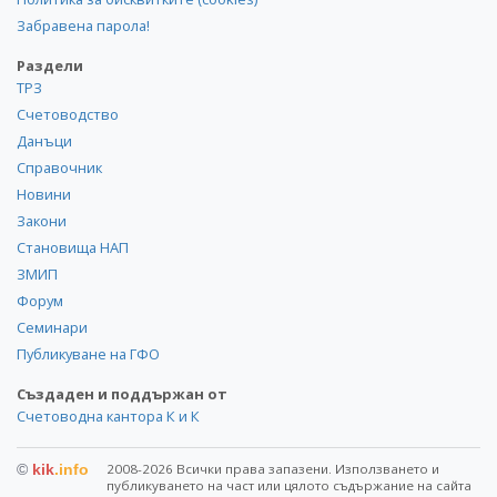
Забравена парола!
Раздели
ТРЗ
Счетоводство
Данъци
Справочник
Новини
Закони
Становища НАП
ЗМИП
Форум
Семинари
Публикуване на ГФО
Създаден и поддържан от
Счетоводна кантора К и К
©
kik
.info
2008-2026 Всички права запазени. Използването и
публикуването на част или цялото съдържание на сайта