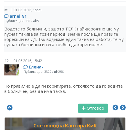
|
#1
01.06.2016, 15:21
arnel_81
Публикации: 131
/
9
Водете го болнични, защото ТЕЛК най-вероятно ще му
пуснат такива за този период. Иначе после ще правите
корекции на Д1. Тук водихме един такъв на работа, те му
пуснаха болнични и сега трябва да коригираме.
|
#2
01.06.2016, 15:42
Елена-
Публикации: 3327
/
256
По правилно е да ги коригирате, отколкото да го водите
в болничен, без да има такъв.
Отговор
Счетоводна Кантора КиК