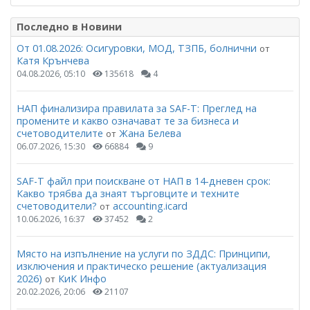
Последно в Новини
От 01.08.2026: Осигуровки, МОД, ТЗПБ, болнични
от
Катя Крънчева
04.08.2026, 05:10
135618
4
НАП финализира правилата за SAF-T: Преглед на
промените и какво означават те за бизнеса и
счетоводителите
Жана Белева
от
06.07.2026, 15:30
66884
9
SAF-T файл при поискване от НАП в 14-дневен срок:
Какво трябва да знаят търговците и техните
счетоводители?
accounting.icard
от
10.06.2026, 16:37
37452
2
Място на изпълнение на услуги по ЗДДС: Принципи,
изключения и практическо решение (актуализация
2026)
КиК Инфо
от
20.02.2026, 20:06
21107