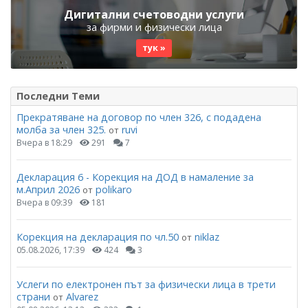
Дигитални счетоводни услуги
за фирми и физически лица
тук »
Последни Теми
Прекратяване на договор по член 326, с подадена
молба за член 325.
ruvi
от
Вчера в 18:29
291
7
Декларация 6 - Корекция на ДОД в намаление за
м.Април 2026
polikaro
от
Вчера в 09:39
181
Корекция на декларация по чл.50
niklaz
от
05.08.2026, 17:39
424
3
Услеги по електронен път за физически лица в трети
страни
Alvarez
от