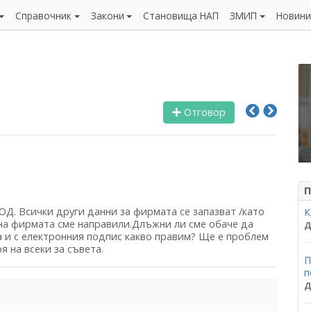
Справочник
Закони
Становища НАП
ЗМИП
Новин
Отговор
П
ОД. Всички други данни за фирмата се запазват /като
К
 на фирмата сме направили.Длъжни ли сме обаче да
Д
а и с електронния подпис какво правим? Ще е проблем
я на всеки за съвета.
П
п
Д