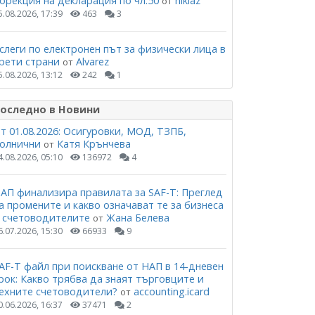
орекция на декларация по чл.50
niklaz
от
5.08.2026, 17:39
463
3
слеги по електронен път за физически лица в
рети страни
Alvarez
от
5.08.2026, 13:12
242
1
оследно в Новини
т 01.08.2026: Осигуровки, МОД, ТЗПБ,
олнични
Катя Крънчева
от
4.08.2026, 05:10
136972
4
АП финализира правилата за SAF-T: Преглед
а промените и какво означават те за бизнеса
 счетоводителите
Жана Белева
от
6.07.2026, 15:30
66933
9
AF-T файл при поискване от НАП в 14-дневен
рок: Какво трябва да знаят търговците и
ехните счетоводители?
accounting.icard
от
0.06.2026, 16:37
37471
2