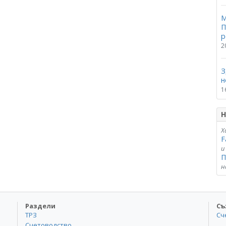
М
П
р
2
З
н
1
Н
Х
F
и
П
н
Раздели
Съ
ТРЗ
Сч
Счетоводство