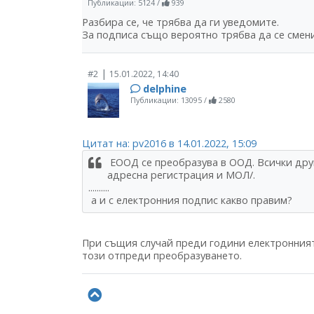
Публикации: 5124
/
939
Разбира се, че трябва да ги уведомите.
За подписа също вероятно трябва да се смени..
|
#2
15.01.2022, 14:40
delphine
Публикации: 13095
/
2580
Цитат на: pv2016 в 14.01.2022, 15:09
ЕООД се преобразува в ООД. Всички дру
адресна регистрация и МОЛ/.
..........
а и с електронния подпис какво правим?
При същия случай преди години електронният
този отпреди преобразуването.