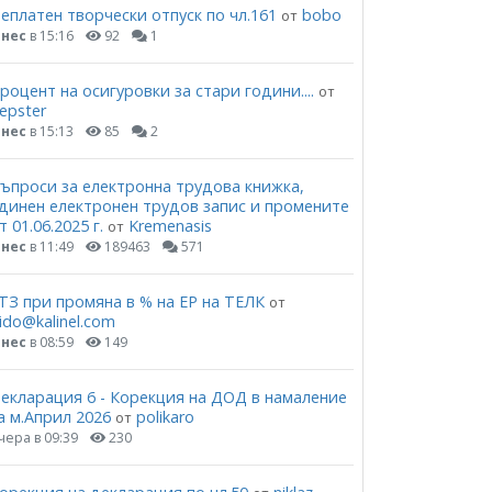
еплатен творчески отпуск по чл.161
bobo
от
нес
в 15:16
92
1
роцент на осигуровки за стари години....
от
epster
нес
в 15:13
85
2
ъпроси за електронна трудова книжка,
динен електронен трудов запис и промените
т 01.06.2025 г.
Kremenasis
от
нес
в 11:49
189463
571
ТЗ при промяна в % на ЕР на ТЕЛК
от
ido@kalinel.com
нес
в 08:59
149
екларация 6 - Корекция на ДОД в намаление
а м.Април 2026
polikaro
от
чера в 09:39
230