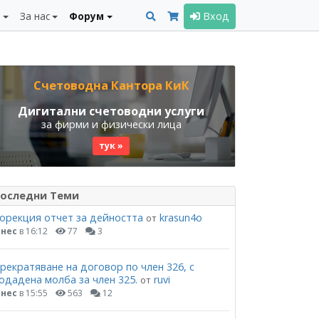
и
За нас
Форум
Вход
Счетоводна Кантора КиК
Дигитални счетоводни услуги
за фирми и физически лица
тук »
оследни Теми
орекция отчет за дейността
krasun4o
от
нес
в 16:12
77
3
рекратяване на договор по член 326, с
одадена молба за член 325.
ruvi
от
нес
в 15:55
563
12