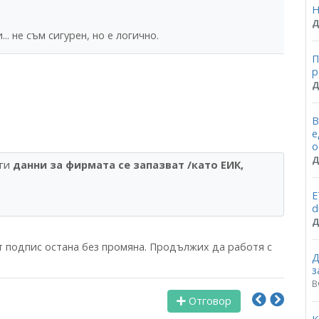
Н
Д
. не съм сигурен, но е логично.
П
p
Д
В
е
о
Д
ги
данни за фирмата се запазват /като ЕИК,
Е
d
Д
 подпис остана без промяна. Продължих да работя с
Д
з
В
Отговор