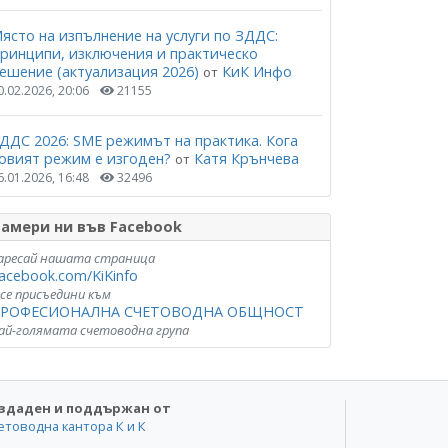
ясто на изпълнение на услуги по ЗДДС:
ринципи, изключения и практическо
ешение (актуализация 2026)
КиК Инфо
от
0.02.2026, 20:06
21155
ДДС 2026: SME режимът на практика. Кога
овият режим е изгоден?
Катя Крънчева
от
6.01.2026, 16:48
32496
амери ни във Facebook
аресай нашата страница
acebook.com/KiKinfo
 се присъедини към
РОФЕСИОНАЛНА СЧЕТОВОДНА ОБЩНОСТ
ай-голямата счетоводна група
здаден и поддържан от
етоводна кантора К и К