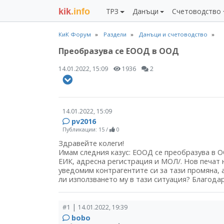
kik
.info
ТРЗ
Данъци
Счетоводство
КиК Форум
Раздели
Данъци и счетоводство
Преобразува се ЕООД в ООД
14.01.2022, 15:09
1936
2
14.01.2022, 15:09
pv2016
Публикации: 15
/
0
Здравейте колеги!
Имам следния казус: ЕООД се преобразува в О
ЕИК, адресна регистрация и МОЛ/. Нов печат
уведомим контрагентите си за тази промяна, 
ли използването му в тази ситуация? Благодар
|
#1
14.01.2022, 19:39
bobo