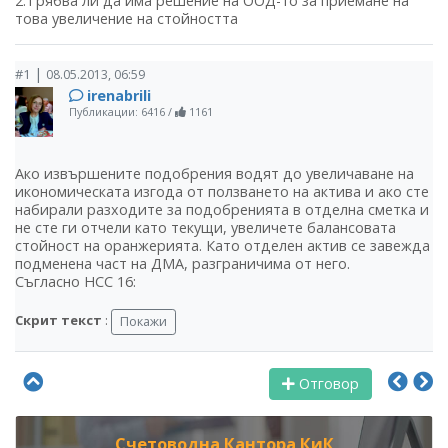
2.Трябва ли да има решение на ООД-то за приемане на
това увеличение на стойността
|
#1
08.05.2013, 06:59
irenabrili
Публикации: 6416
/
1161
Ако извършените подобрения водят до увеличаване на
икономическата изгода от ползването на актива и ако сте
набирали разходите за подобренията в отделна сметка и
не сте ги отчели като текущи, увеличете балансовата
стойност на оранжерията. Като отделен актив се завежда
подменена част на ДМА, разграничима от него.
Съгласно НСС 16:
Скрит текст
:
Отговор
Счетоводна Кантора КиК