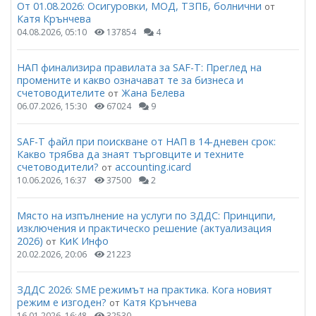
От 01.08.2026: Осигуровки, МОД, ТЗПБ, болнични
от
Катя Крънчева
04.08.2026, 05:10
137854
4
НАП финализира правилата за SAF-T: Преглед на
промените и какво означават те за бизнеса и
счетоводителите
Жана Белева
от
06.07.2026, 15:30
67024
9
SAF-T файл при поискване от НАП в 14-дневен срок:
Какво трябва да знаят търговците и техните
счетоводители?
accounting.icard
от
10.06.2026, 16:37
37500
2
Място на изпълнение на услуги по ЗДДС: Принципи,
изключения и практическо решение (актуализация
2026)
КиК Инфо
от
20.02.2026, 20:06
21223
ЗДДС 2026: SME режимът на практика. Кога новият
режим е изгоден?
Катя Крънчева
от
16.01.2026, 16:48
32530