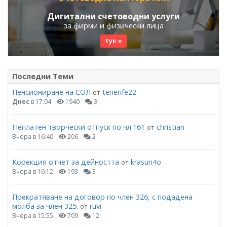
Дигитални счетоводни услуги
за фирми и физически лица
тук »
Последни Теми
Пенсиониране на СОЛ
tenerife22
от
Днес
в 17:04
1940
3
Неплатен творчески отпуск по чл.161
christian
от
Вчера в 16:40
206
2
Корекция отчет за дейността
krasun4o
от
Вчера в 16:12
193
3
Прекратяване на договор по член 326, с подадена
молба за член 325.
ruvi
от
Вчера в 15:55
709
12