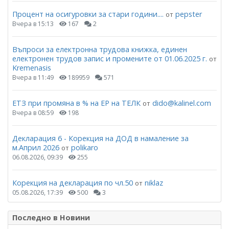
Процент на осигуровки за стари години....
pepster
от
Вчера в 15:13
167
2
Въпроси за електронна трудова книжка, единен
електронен трудов запис и промените от 01.06.2025 г.
от
Kremenasis
Вчера в 11:49
189959
571
ЕТЗ при промяна в % на ЕР на ТЕЛК
dido@kalinel.com
от
Вчера в 08:59
198
Декларация 6 - Корекция на ДОД в намаление за
м.Април 2026
polikaro
от
06.08.2026, 09:39
255
Корекция на декларация по чл.50
niklaz
от
05.08.2026, 17:39
500
3
Последно в Новини