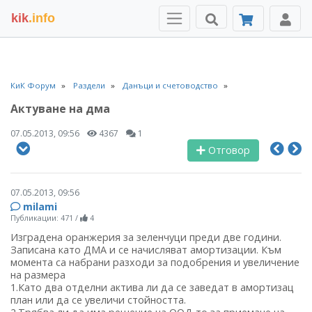
kik
.info
КиК Форум
Раздели
Данъци и счетоводство
Актуване на дма
07.05.2013, 09:56
4367
1
Отговор
07.05.2013, 09:56
milami
Публикации: 471
/
4
Изградена оранжерия за зеленчуци преди две години.
Записана като ДМА и се начисляват амортизации. Към
момента са набрани разходи за подобрения и увеличение
на размера
1.Като два отделни актива ли да се заведат в амортизац
план или да се увеличи стойността.