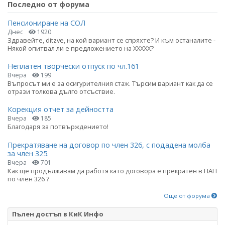
Последно от форума
Пенсиониране на СОЛ
Днес
1920
Здравейте, ditzve, на кой вариант се спряхте? И към останалите -
Някой опитвал ли е предложението на ХХХХХ?
Неплатен творчески отпуск по чл.161
Вчера
199
Въпросът ми е за осигурителния стаж. Търсим вариант как да се
отрази толкова дълго отсъствие.
Корекция отчет за дейността
Вчера
185
Благодаря за потвърждението!
Прекратяване на договор по член 326, с подадена молба
за член 325.
Вчера
701
Как ще продължавам да работя като договора е прекратен в НАП
по член 326 ?
Още от форума
Пълен достъп в КиК Инфо