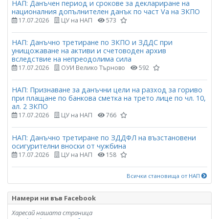
НАП: Данъчен период и срокове за деклариране на
националния допълнителен данък по част Vа на ЗКПО
17.07.2026
ЦУ на НАП
573
НАП: Данъчно третиране по ЗКПО и ЗДДС при
унищожаване на активи и счетоводен архив
вследствие на непреодолима сила
17.07.2026
ОУИ Велико Търново
592
НАП: Признаване за данъчни цели на разход за гориво
при плащане по банкова сметка на трето лице по чл. 10,
ал. 2 ЗКПО
17.07.2026
ЦУ на НАП
766
НАП: Данъчно третиране по ЗДДФЛ на възстановени
осигурителни вноски от чужбина
17.07.2026
ЦУ на НАП
158
Всички становища от НАП
Намери ни във Facebook
Харесай нашата страница