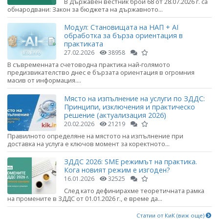
В Държавен вестник брой 68 от 28.07.2026 г. са
обнародвани: Закон за бюджета на държавното...
Модул: Становищата на НАП + AI
обработка за бърза ориентация в
практиката
27.02.2026
38958
В съвременната счетоводна практика най-голямото
предизвикателство днес е бързата ориентация в огромния
масив от информация....
Място на изпълнение на услуги по ЗДДС:
Принципи, изключения и практическо
решение (актуализация 2026)
20.02.2026
21219
Правилното определяне на мястото на изпълнение при
доставка на услуга е ключов момент за коректното...
ЗДДС 2026: SME режимът на практика.
Кога новият режим е изгоден?
16.01.2026
32525
След като дефинирахме теоретичната рамка
на промените в ЗДДС от 01.01.2026 г., е време да...
Статии от КиК (виж още)