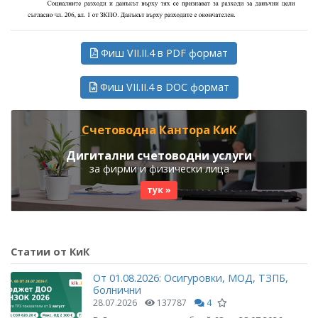
Фиш VII.II.4 в PDF формат
Фиш VII.II.4 в DOC формат
Счетоводна Кантора КиК
Дигитални счетоводни услуги
за фирми и физически лица
тук »
Статии от КиК
От 01.08.2026: Осигуровки, МОД, ТЗПБ,
болнични
28.07.2026
137787
4