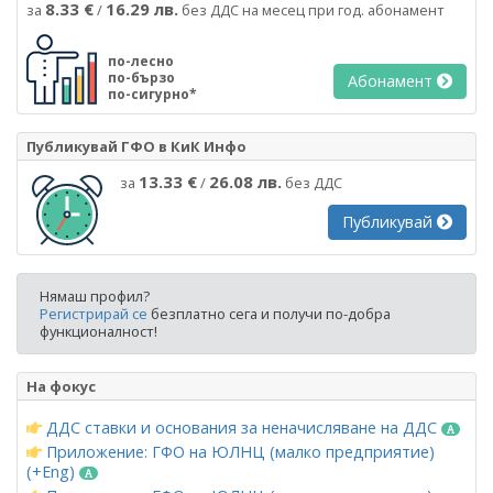
8.33 €
16.29 лв.
за
/
без ДДС на месец при год. абонамент
по-лесно
по-бързо
Абонамент
по-сигурно*
Публикувай ГФО в КиК Инфо
13.33 €
26.08 лв.
за
/
без ДДС
Публикувай
Нямаш профил?
Регистрирай се
безплатно сега и получи по-добра
функционалност!
На фокус
ДДС ставки и основания за неначисляване на ДДС
Приложение: ГФО на ЮЛНЦ (малко предприятие)
(+Eng)