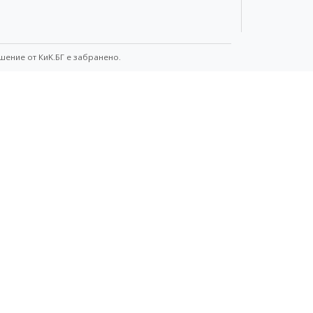
шение от КиK.БГ е забранено.