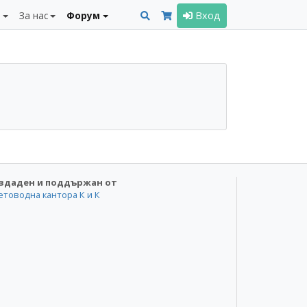
и
За нас
Форум
Вход
здаден и поддържан от
етоводна кантора К и К