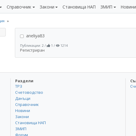
Справочник
Закони
Становища НАП
ЗМИП
Новин
ция
aneliya83
Публикации: 2
/
1
/
1214
Регистриран
Раздели
Съ
ТРЗ
Сч
Счетоводство
Данъци
Справочник
Новини
Закони
Становища НАП
ЗМИП
Форум