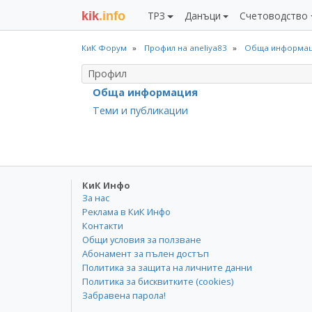
kik
.info
ТРЗ
Данъци
Счетоводство
КиК Форум
Профил на aneliya83
Обща информа
Профил
Обща информация
Теми и публикации
КиК Инфо
За нас
Реклама в КиК Инфо
Контакти
Общи условия за ползване
Абонамент за пълен достъп
Политика за защита на личните данни
Политика за бисквитките (cookies)
Забравена парола!