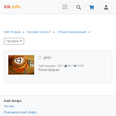
kik
.info
КиК Форум
Профил на jeni1
Обща информация
Профил
jeni1
Публикации: 126
/
20
/
2510
Регистриран
КиК Инфо
За нас
Реклама в КиК Инфо