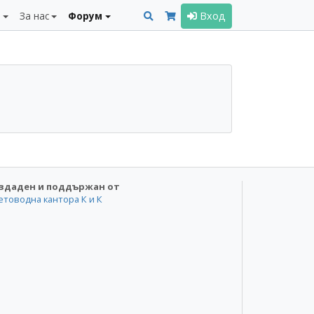
и
За нас
Форум
Вход
здаден и поддържан от
етоводна кантора К и К