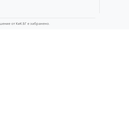
шение от КиK.БГ е забранено.