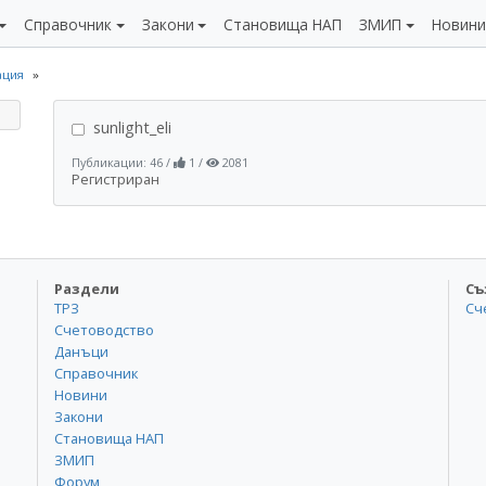
Справочник
Закони
Становища НАП
ЗМИП
Новин
ция
sunlight_eli
Публикации: 46
/
1
/
2081
Регистриран
Раздели
Съ
ТРЗ
Сч
Счетоводство
Данъци
Справочник
Новини
Закони
Становища НАП
ЗМИП
Форум