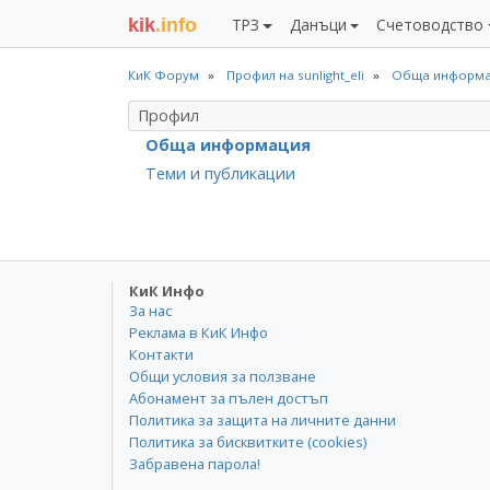
kik
.info
ТРЗ
Данъци
Счетоводство
КиК Форум
Профил на sunlight_eli
Обща информа
Профил
Обща информация
Теми и публикации
КиК Инфо
За нас
Реклама в КиК Инфо
Контакти
Общи условия за ползване
Абонамент за пълен достъп
Политика за защита на личните данни
Политика за бисквитките (cookies)
Забравена парола!