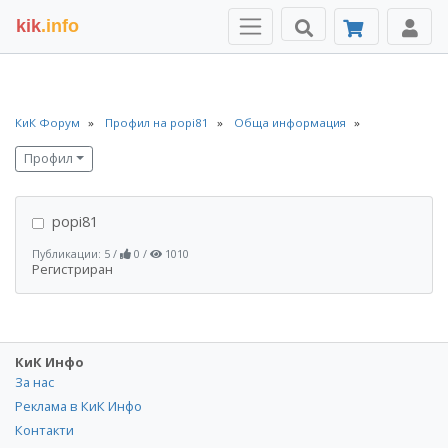
kik
.info
КиК Форум
Профил на popi81
Обща информация
Профил
popi81
Публикации: 5
/
0
/
1010
Регистриран
КиК Инфо
За нас
Реклама в КиК Инфо
Контакти