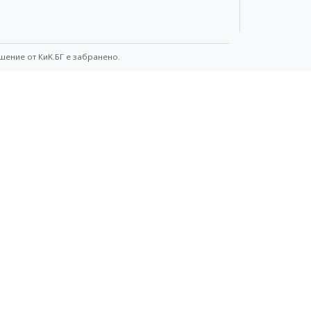
шение от КиK.БГ е забранено.