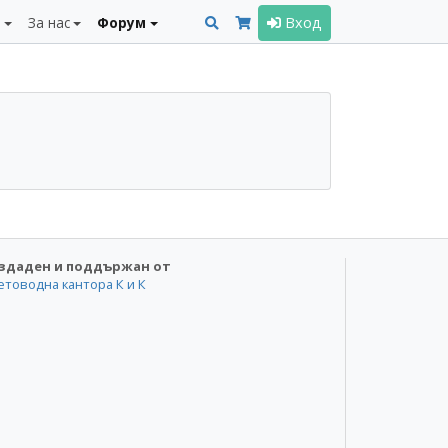
и
За нас
Форум
Вход
здаден и поддържан от
етоводна кантора К и К