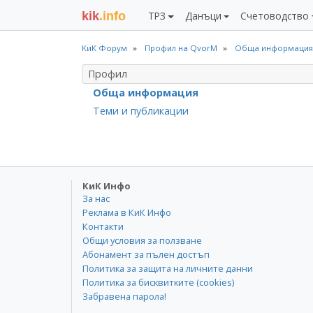
kik
.info
ТРЗ
Данъци
Счетоводство
КиК Форум
Профил на QvorM
Обща информация
Профил
Обща информация
Теми и публикации
КиК Инфо
За нас
Реклама в КиК Инфо
Контакти
Общи условия за ползване
Абонамент за пълен достъп
Политика за защита на личните данни
Политика за бисквитките (cookies)
Забравена парола!