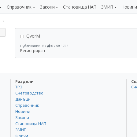
Справочник
Закони
Становища НАП
ЗМИП
Новин
QvorM
Публикации: 6
/
0
/
1725
Регистриран
Раздели
Съ
ТРЗ
Сч
Счетоводство
Данъци
Справочник
Новини
Закони
Становища НАП
ЗМИП
Форум