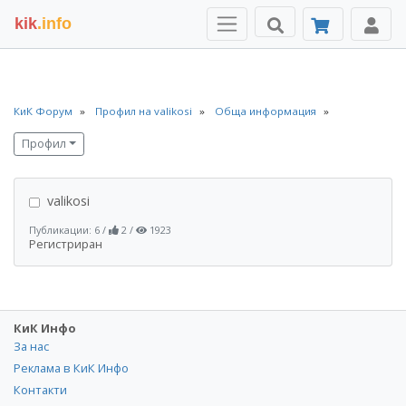
kik
.info
КиК Форум
Профил на valikosi
Обща информация
Профил
valikosi
Публикации: 6
/
2
/
1923
Регистриран
КиК Инфо
За нас
Реклама в КиК Инфо
Контакти