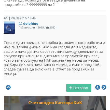
С какъв ддс номер да се въведе в дневника на
продажбите ? 999999999 ли ?
|
#1
09.08.2016, 13:48
delphine
Публикации: 13095
/
2580
Това е един пример, че трябва да знаем с кого работим и
има ли такава фирма . Ако има следва да я издирите,
защото няма да има съответствие между дневниците за
покупки при клиента и дневника за продажби при вас ,
което вече софтуер на НАП засича / не месец за месец,
разбира се /. Ако няма такава фирма, а имате продажба
следва сумата да включите в Отчет за продажби за
месеца.
Отговор
Счетоводна Кантора КиК