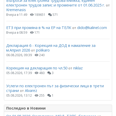
Въпроси за електронна трудова книжка, единен
електронен трудов запис и промените от 01.06.2025 г.
от
Kremenasis
Вчера в 11:49
189651
571
ЕТЗ при промяна в % на ЕР на ТЕЛК
dido@kalinel.com
от
Вчера в 08:59
171
Декларация 6 - Корекция на ДОД в намаление за
м.Април 2026
polikaro
от
06.08.2026, 09:39
240
Корекция на декларация по чл.50
niklaz
от
05.08.2026, 17:39
480
3
Услеги по електронен път за физически лица в трети
страни
Alvarez
от
05.08.2026, 13:12
255
1
Последно в Новини