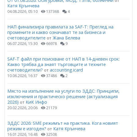
От 01.08.2026: Осигуровки, МОД, ТЗПБ, болнични
от
Катя Крънчева
04.08.2026, 05:10
137368
4
НАП финализира правилата за SAF-T: Преглед на
промените и какво означават те за бизнеса и
счетоводителите
Жана Белева
от
06.07.2026, 15:30
66978
9
SAF-T файл при поискване от НАП в 14-дневен срок:
Какво трябва да знаят търговците и техните
счетоводители?
accounting.icard
от
10.06.2026, 16:37
37486
2
Място на изпълнение на услуги по ЗДДС: Принципи,
изключения и практическо решение (актуализация
2026)
КиК Инфо
от
20.02.2026, 20:06
21179
ЗДДС 2026: SME режимът на практика. Кога новият
режим е изгоден?
Катя Крънчева
от
16.01.2026, 16:48
32508