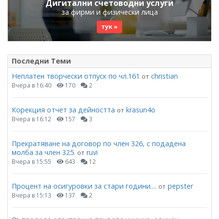
Дигитални счетоводни услуги
за фирми и физически лица
тук »
Последни Теми
Неплатен творчески отпуск по чл.161
christian
от
Вчера в 16:40
170
2
Корекция отчет за дейността
krasun4o
от
Вчера в 16:12
157
3
Прекратяване на договор по член 326, с подадена
молба за член 325.
ruvi
от
Вчера в 15:55
643
12
Процент на осигуровки за стари години....
pepster
от
Вчера в 15:13
137
2