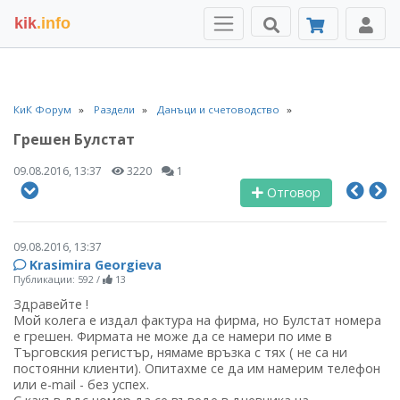
kik
.info
КиК Форум
Раздели
Данъци и счетоводство
Грешен Булстат
09.08.2016, 13:37
3220
1
Отговор
09.08.2016, 13:37
Krasimira Georgieva
Публикации: 592
/
13
Здравейте !
Мой колега е издал фактура на фирма, но Булстат номера
е грешен. Фирмата не може да се намери по име в
Търговския регистър, нямаме връзка с тях ( не са ни
постоянни клиенти). Опитахме се да им намерим телефон
или е-mail - без успех.