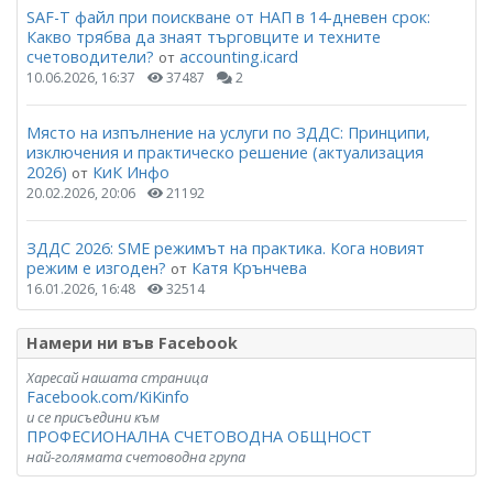
SAF-T файл при поискване от НАП в 14-дневен срок:
Какво трябва да знаят търговците и техните
счетоводители?
accounting.icard
от
10.06.2026, 16:37
37487
2
Място на изпълнение на услуги по ЗДДС: Принципи,
изключения и практическо решение (актуализация
2026)
КиК Инфо
от
20.02.2026, 20:06
21192
ЗДДС 2026: SME режимът на практика. Кога новият
режим е изгоден?
Катя Крънчева
от
16.01.2026, 16:48
32514
Намери ни във Facebook
Харесай нашата страница
Facebook.com/KiKinfo
и се присъедини към
ПРОФЕСИОНАЛНА СЧЕТОВОДНА ОБЩНОСТ
най-голямата счетоводна група