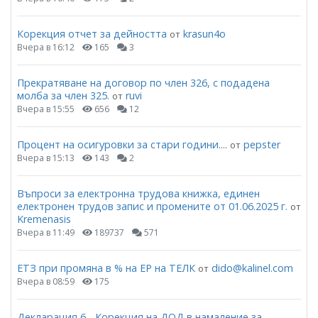
Корекция отчет за дейността
krasun4o
от
Вчера в 16:12
165
3
Прекратяване на договор по член 326, с подадена
молба за член 325.
ruvi
от
Вчера в 15:55
656
12
Процент на осигуровки за стари години....
pepster
от
Вчера в 15:13
143
2
Въпроси за електронна трудова книжка, единен
електронен трудов запис и промените от 01.06.2025 г.
от
Kremenasis
Вчера в 11:49
189737
571
ЕТЗ при промяна в % на ЕР на ТЕЛК
dido@kalinel.com
от
Вчера в 08:59
175
Декларация 6 - Корекция на ДОД в намаление за