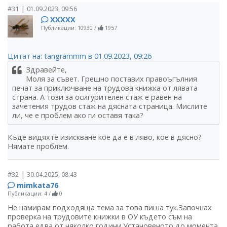
|
#31
01.09.2023, 09:56
ХХХХХ
Публикации: 10930
/
1957
Цитат на: tangrammm в 01.09.2023, 09:26
Здравейте,
Моля за съвет. Грешно поставих правоъгълния
печат за приключване на трудова книжка от лявата
страна. А този за осигурителен стаж е равен на
зачетения трудов стаж на дясната страница. Мислите
ли, че е проблем ако ги оставя така?
Къде видяхте изискване кое да е в ляво, кое в дясно?
Нямате проблем.
|
#32
30.04.2025, 08:43
mimkata76
Публикации: 4
/
0
Не намирам подходяща тема за това пиша тук.Започнах
проверка на трудовите книжки в ОУ където съм на
работа едва от няколко години.Установеното до момента