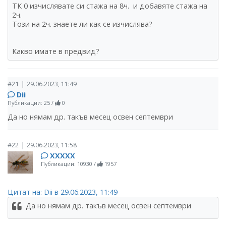
ТК 0 изчислявате си стажа на 8ч. и добавяте стажа на
2ч.
Този на 2ч. знаете ли как се изчислява?
Какво имате в предвид?
|
#21
29.06.2023, 11:49
Dii
Публикации: 25
/
0
Да но нямам др. такъв месец освен септември
|
#22
29.06.2023, 11:58
ХХХХХ
Публикации: 10930
/
1957
Цитат на: Dii в 29.06.2023, 11:49
Да но нямам др. такъв месец освен септември