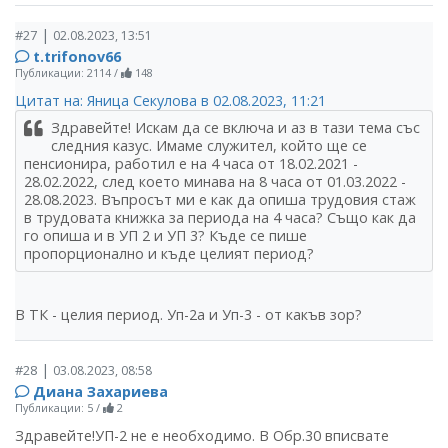
|
#27
02.08.2023, 13:51
t.trifonov66
Публикации: 2114
/
148
Цитат на: Яница Секулова в 02.08.2023, 11:21
Здравейте! Искам да се включа и аз в тази тема със
следния казус. Имаме служител, който ще се
пенсионира, работил е на 4 часа от 18.02.2021 -
28.02.2022, след което минава на 8 часа от 01.03.2022 -
28.08.2023. Въпросът ми е как да опиша трудовия стаж
в трудовата книжка за периода на 4 часа? Също как да
го опиша и в УП 2 и УП 3? Къде се пише
пропорционално и къде целият период?
В ТК - целия период. Уп-2а и Уп-3 - от какъв зор?
|
#28
03.08.2023, 08:58
Диана Захариева
Публикации: 5
/
2
Здравейте!УП-2 не е необходимо. В Обр.30 вписвате