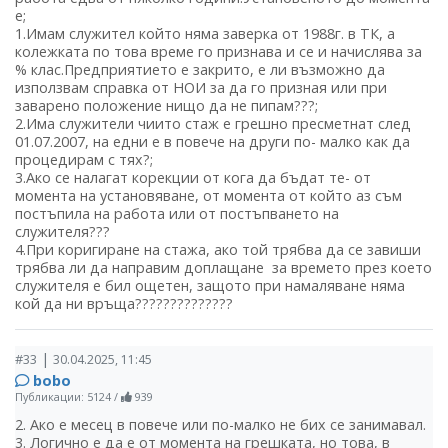
е;
1.Имам служител който няма заверка от 1988г. в ТК, а
колежката по това време го признава и се и начислява за
% клас.Предприятието е закрито, е ли възможно да
използвам справка от НОИ за да го призная или при
заварено положение нищо да не пипам???;
2.Има служители чиито стаж е грешно пресметнат след
01.07.2007, на едни е в повече на други по- малко как да
процедирам с тях?;
3.Ако се налагат корекции от кога да бъдат те- от
момента на установяване, от момента от който аз съм
постъпила на работа или от постъпването на
служителя???
4.При коригиране на стажа, ако той трябва да се завиши
трябва ли да направим доплащане за времето през което
служителя е бил ощетен, защото при намаляване няма
кой да ни връща??????????????
|
#33
30.04.2025, 11:45
bobo
Публикации: 5124
/
939
2. Ако е месец в повече или по-малко не бих се занимавал.
3. Логично е да е от момента на грешката, но това, в