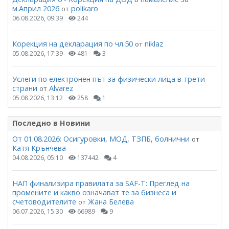
м.Април 2026
polikaro
от
06.08.2026, 09:39
244
Корекция на декларация по чл.50
niklaz
от
05.08.2026, 17:39
481
3
Услеги по електронен път за физически лица в трети
страни
Alvarez
от
05.08.2026, 13:12
258
1
Последно в Новини
От 01.08.2026: Осигуровки, МОД, ТЗПБ, болнични
от
Катя Крънчева
04.08.2026, 05:10
137442
4
НАП финализира правилата за SAF-T: Преглед на
промените и какво означават те за бизнеса и
счетоводителите
Жана Белева
от
06.07.2026, 15:30
66989
9