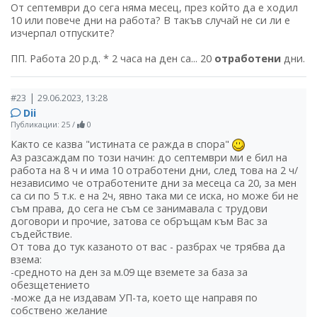
От септември до сега няма месец, през който да е ходил
10 или повече дни на работа? В такъв случай не си ли е
изчерпал отпуските?
ПП. Работа 20 р.д. * 2 часа на ден са... 20
отработени
дни.
|
#23
29.06.2023, 13:28
Dii
Публикации: 25
/
0
Както се казва "истината се ражда в спора"
Аз разсаждам по този начин: до септември ми е бил на
работа на 8 ч и има 10 отработени дни, след това на 2 ч/
независимо че отработените дни за месеца са 20, за мен
са си по 5 т.к. е на 2ч, явно така ми се иска, но може би не
съм права, до сега не съм се занимавала с трудови
договори и прочие, затова се обръщам към Вас за
съдействие.
От това до тук казаното от вас - разбрах че трябва да
взема:
-средното на ден за м.09 ще вземете за база за
обезщетението
-може да не издавам УП-та, което ще направя по
собствено желание