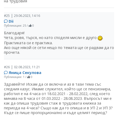
на трудовия
|
#25
29.06.2023, 14:16
Dii
Публикации: 25
/
0
Благодаря!
Чета, ровя, търся, но като споделя мисли е друго
.
Практиката си е практика.
Ако още някой се сети нещо по темата ще се радвам да го
прочета.
|
#26
02.08.2023, 11:21
Яница Секулова
Публикации: 1
/
0
Здравейте! Искам да се включа и аз в тази тема със
следния казус. Имаме служител, който ще се пенсионира,
работил е на 4 часа от 18.02.2021 - 28.02.2022, след което
минава на 8 часа от 01.03.2022 - 28.08.2023. Въпросът ми е
как да опиша трудовия стаж в трудовата книжка за
периода на 4 часа? Също как да го опиша и в УП 2 и УП 3?
Къде се пише пропорционално и къде целият период?