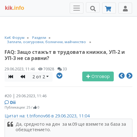
kik
.info
КиК Форум
Раздели
Заплати, осигуровки, болнични, майчинство
FAQ: Защо стажът в трудовата книжка, УП-2 и
УП-3 не са равни?
29.06.2023, 11:46
70928
33
Отговор
2 от 2
|
#20
29.06.2023, 11:46
Dii
Публикации: 25
/
0
Цитат на: t.trifonov66 в 29.06.2023, 11:04
Да, средното на ден за м.09 ще вземете за база за
обезщетението.