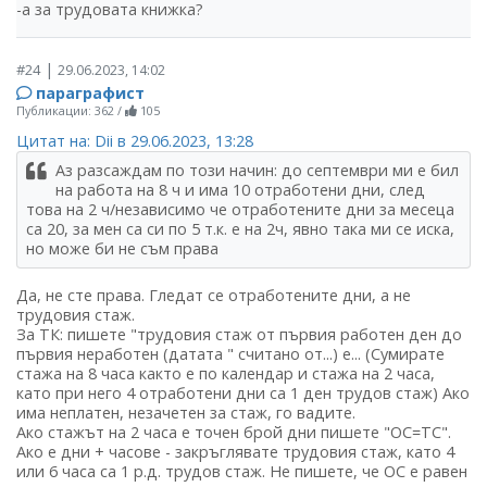
-а за трудовата книжка?
|
#24
29.06.2023, 14:02
параграфист
Публикации: 362
/
105
Цитат на: Dii в 29.06.2023, 13:28
Аз разсаждам по този начин: до септември ми е бил
на работа на 8 ч и има 10 отработени дни, след
това на 2 ч/независимо че отработените дни за месеца
са 20, за мен са си по 5 т.к. е на 2ч, явно така ми се иска,
но може би не съм права
Да, не сте права. Гледат се отработените дни, а не
трудовия стаж.
За ТК: пишете "трудовия стаж от първия работен ден до
първия неработен (датата " считано от...) е... (Сумирате
стажа на 8 часа както е по календар и стажа на 2 часа,
като при него 4 отработени дни са 1 ден трудов стаж) Ако
има неплатен, незачетен за стаж, го вадите.
Ако стажът на 2 часа е точен брой дни пишете "ОС=ТС".
Ако е дни + часове - закръглявате трудовия стаж, като 4
или 6 часа са 1 р.д. трудов стаж. Не пишете, че ОС е равен