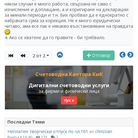
някои случаи е много работа, свързана не само с
изчисление и доплащане, а и коригиране на декларации
за минали периоди и т.н. Бих пробвал да е еднократно с
набраната сума за корекция. Не е много юридически
читаво, ама все пак е някакво възстановяване на правдата
4. Ако се хватене да го правите - би трябвало.
Отговор
2 от 2
Счетоводна Кантора КиК
Дигитални счетоводни услуги
за фирми и физически лица
тук »
Последни Теми
Неплатен творчески отпуск по чл.161
christian
от
Вчера в 16:40
175
2