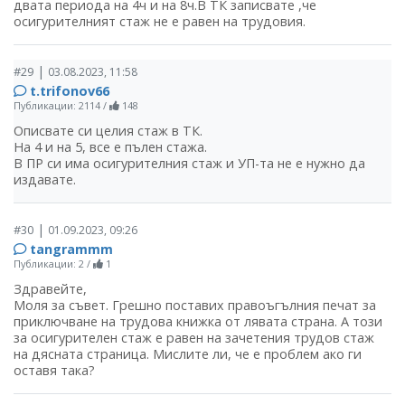
двата периода на 4ч и на 8ч.В ТК записвате ,че
осигурителният стаж не е равен на трудовия.
|
#29
03.08.2023, 11:58
t.trifonov66
Публикации: 2114
/
148
Описвате си целия стаж в ТК.
На 4 и на 5, все е пълен стажа.
В ПР си има осигурителния стаж и УП-та не е нужно да
издавате.
|
#30
01.09.2023, 09:26
tangrammm
Публикации: 2
/
1
Здравейте,
Моля за съвет. Грешно поставих правоъгълния печат за
приключване на трудова книжка от лявата страна. А този
за осигурителен стаж е равен на зачетения трудов стаж
на дясната страница. Мислите ли, че е проблем ако ги
оставя така?