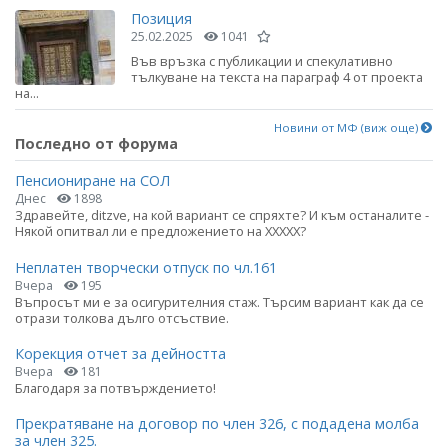
Позиция
25.02.2025
1041
Във връзка с публикации и спекулативно
тълкуване на текста на параграф 4 от проекта
на...
Новини от МФ (виж още)
Последно от форума
Пенсиониране на СОЛ
Днес
1898
Здравейте, ditzve, на кой вариант се спряхте? И към останалите -
Някой опитвал ли е предложението на ХХХХХ?
Неплатен творчески отпуск по чл.161
Вчера
195
Въпросът ми е за осигурителния стаж. Търсим вариант как да се
отрази толкова дълго отсъствие.
Корекция отчет за дейността
Вчера
181
Благодаря за потвърждението!
Прекратяване на договор по член 326, с подадена молба
за член 325.