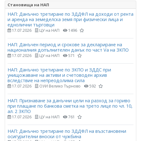
Становища на НАП
НАП: Данъчно третиране по ЗДДФЛ на доходи от рента
и аренда на земеделска земя при физически лица и
еднолични търговци
17.07.2026
ЦУ на НАП
1496
НАП: Данъчен период и срокове за деклариране на
националния допълнителен данък по част Vа на ЗКПО
17.07.2026
ЦУ на НАП
571
НАП: Данъчно третиране по ЗКПО и ЗДДС при
унищожаване на активи и счетоводен архив
вследствие на непреодолима сила
17.07.2026
ОУИ Велико Търново
592
НАП: Признаване за данъчни цели на разход за гориво
при плащане по банкова сметка на трето лице по чл. 10,
ал. 2 ЗКПО
17.07.2026
ЦУ на НАП
761
НАП: Данъчно третиране по ЗДДФЛ на възстановени
осигурителни вноски от чужбина