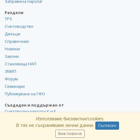
Забравена парола!
Раздели
ТРЗ
Счетоводство
Данъци
Справочник
Новини
Закони
Становища НАП
ЗМИП
Форум
Семинари
Публикуване на ГФО
Създаден и поддържан от
Счетоводна кантора К и К
Използваме бисквитки/cookies.
В тях не съхраняваме лични данни.
Съгласен
©
kik
.info
2008-2026 Всички права запазени. Използването и
публикуването на част или цялото съдържание на сайта
Виж повече
без разрешение от КиK.БГ е забранено.