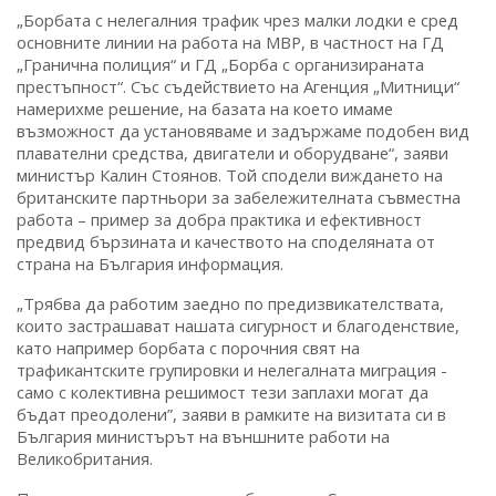
„Борбата с нелегалния трафик чрез малки лодки е сред
основните линии на работа на МВР, в частност на ГД
„Гранична полиция“ и ГД „Борба с организираната
престъпност“. Със съдействието на Агенция „Митници“
намерихме решение, на базата на което имаме
възможност да установяваме и задържаме подобен вид
плавателни средства, двигатели и оборудване“, заяви
министър Калин Стоянов. Той сподели виждането на
британските партньори за забележителната съвместна
работа – пример за добра практика и ефективност
предвид бързината и качеството на споделяната от
страна на България информация.
„Трябва да работим заедно по предизвикателствата,
които застрашават нашата сигурност и благоденствие,
като например борбата с порочния свят на
трафикантските групировки и нелегалната миграция -
само с колективна решимост тези заплахи могат да
бъдат преодолени”, заяви в рамките на визитата си в
България министърът на външните работи на
Великобритания.