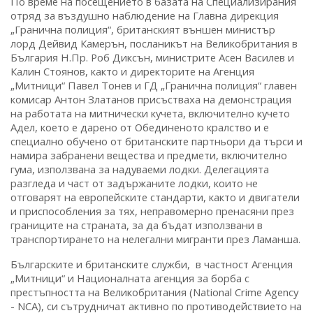
По време на посещението в базата на Специализирания
отряд за въздушно наблюдение на Главна дирекция
„Гранична полиция“, британският външен министър
лорд Дейвид Камерън, посланикът на Великобритания в
България Н.Пр. Роб Диксън, министрите Асен Василев и
Калин Стоянов, както и директорите на Агенция
„Митници“ Павел Тонев и ГД „Гранична полиция“ главен
комисар Антон Златанов присъстваха на демонстрация
на работата на митнически кучета, включително кучето
Адел, което е дарено от Обединеното кралство и е
специално обучено от британските партньори да търси и
намира забранени вещества и предмети, включително
гума, използвана за надуваеми лодки. Делегацията
разгледа и част от задържаните лодки, които не
отговарят на европейските стандарти, както и двигатели
и приспособления за тях, неправомерно пренасяни през
границите на страната, за да бъдат използвани в
транспортирането на нелегални мигранти през Ламанша.
Българските и британските служби, в частност Агенция
„Митници“ и Националната агенция за борба с
престъпността на Великобритания (National Crime Agency
- NCA), си сътрудничат активно по противодействието на