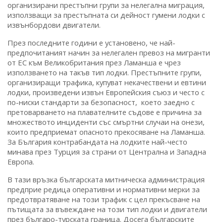
организирани престъпни групи за нелегална миграция,
използващи за престъпната си дейност гумени лодки с
извънбордови двигатели.
През последните години е установено, че най-
предпочитаният начин за нелегален превоз на мигранти
от ЕС към Великобритания през Ламанша е чрез
използването на такъв тип лодки. Престъпните групи,
организиращи трафика, купуват некачествени и евтини
лодки, произведени извън Европейския съюз и често с
по-ниски стандарти за безопасност, което заедно с
претоварването на плавателните съдове е причина за
множеството инциденти със смъртни случаи на онези,
които предприемат опасното прекосяване на Ламанша.
За България контрабандата на лодките най-често
минава през Турция за страни от Централна и Западна
Европа.
В тази връзка българската митническа администрация
предприе редица оперативни и нормативни мерки за
предотвратяване на този трафик с цел прекъсване на
пътищата за въвеждане на този тип лодки и двигатели
през българо-турската граница. Досега българските