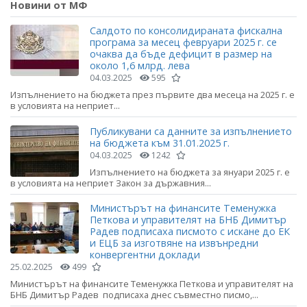
Новини от МФ
Салдото по консолидираната фискална
програма за месец февруари 2025 г. се
очаква да бъде дефицит в размер на
около 1,6 млрд. лева
04.03.2025
595
Изпълнението на бюджета през първите два месеца на 2025 г. е
в условията на неприет...
Публикувани са данните за изпълнението
на бюджета към 31.01.2025 г.
04.03.2025
1242
Изпълнението на бюджета за януари 2025 г. е
в условията на неприет Закон за държавния...
Министърът на финансите Теменужка
Петкова и управителят на БНБ Димитър
Радев подписаха писмото с искане до ЕК
и ЕЦБ за изготвяне на извънредни
конвергентни доклади
25.02.2025
499
Министърът на финансите Теменужка Петкова и управителят на
БНБ Димитър Радев подписаха днес съвместно писмо,...