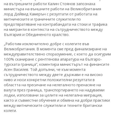
на вътрешните работи Калин Стоянов запознаха
министъра на външните работи на Великобритания
лорд Дейвид Камерън с резултати от работата на
митническите и граничните служители по
предотвратяване на контрабандата на стоки и трафика
на мигранти в контекста на сътрудничеството между
България и Обединеното кралство.
„Работим изключително добре с колегите във
Великобритания. В момента сме пред финализиране на
междуправителствено споразумение, с което да осигурим
100% сканиране с рентгенова апаратура на българо-
турската граница“, коментира министърът на финансите
Асен Василев. Той допълни, че към момента
сътрудничеството между двете държави е на високо
ниво и носи конкретни положителни резултати в
областта на пресичане на нелегалното пренасяне на
валута през граница, транспортирането на надуваеми
лодки, използвани за целите на нелегална миграция,
както и съвместни обучения и обмяна на добри практики
между митническите служители и техните британски
колеги.