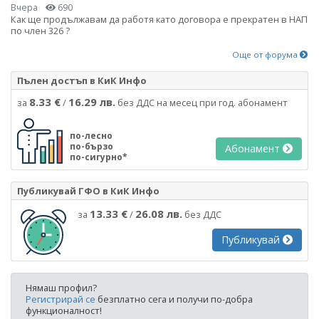
Вчера
690
Как ще продължавам да работя като договора е прекратен в НАП
по член 326 ?
Още от форума
Пълен достъп в КиК Инфо
8.33 €
16.29 лв.
за
/
без ДДС на месец при год. абонамент
по-лесно
по-бързо
Абонамент
по-сигурно*
Публикувай ГФО в КиК Инфо
13.33 €
26.08 лв.
за
/
без ДДС
Публикувай
Нямаш профил?
Регистрирай се
безплатно сега и получи по-добра
функционалност!