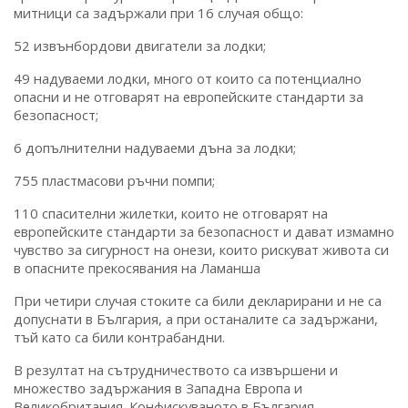
митници са задържали при 16 случая общо:
52 извънбордови двигатели за лодки;
49 надуваеми лодки, много от които са потенциално
опасни и не отговарят на европейските стандарти за
безопасност;
6 допълнителни надуваеми дъна за лодки;
755 пластмасови ръчни помпи;
110 спасителни жилетки, които не отговарят на
европейските стандарти за безопасност и дават измамно
чувство за сигурност на онези, които рискуват живота си
в опасните прекосявания на Ламанша
При четири случая стоките са били декларирани и не са
допуснати в България, а при останалите са задържани,
тъй като са били контрабандни.
В резултат на сътрудничеството са извършени и
множество задържания в Западна Европа и
Великобритания. Конфискуваното в България