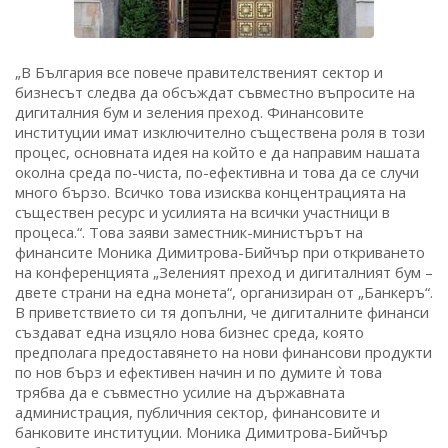
„В България все повече правителственият сектор и
бизнесът следва да обсъждат съвместно въпросите на
дигиталния бум и зеления преход. Финансовите
институции имат изключително съществена роля в този
процес, основната идея на който е да направим нашата
околна среда по-чиста, по-ефективна и това да се случи
много бързо. Всичко това изисква концентрацията на
съществен ресурс и усилията на всички участници в
процеса.“. Това заяви заместник-министърът на
финансите Моника Димитрова-Бийчър при откриването
на конференцията „Зеленият преход и дигиталният бум –
двете страни на една монета“, организиран от „Банкеръ“.
В приветствието си тя допълни, че дигиталните финанси
създават една изцяло нова бизнес среда, която
предполага предоставянето на нови финансови продукти
по нов бърз и ефективен начин и по думите ѝ това
трябва да е съвместно усилие на държавната
администрация, публичния сектор, финансовите и
банковите институции. Моника Димитрова-Бийчър