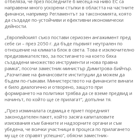
отбеляза, че през последните 6 месеца на ниво ЕС са
направени много ускорени стъпки в областта на частните
финанси, например Регламентът за таксономията, която
да създаде по-устойчиви и ефективни икономически
дейности.
„Европейският съюз постави сериозен ангажимент пред
себе си – през 2050 г. да бъде първият неутрален по
отношение на климата блок в света. Това е изключително
предизвикателство, за постигането на което бяха
създадени множество инструменти и нова правна
рамка“, посочи заместник-министър Димитрова-Бийчър.
„Разчитаме на финансовите институции да можем да
бъдем по-гъвкави. Министерството на финансите винаги
е било диалогично и отворено, защото при
формирането на политики трябва да се вземе предвид и
начинът, по който ще се прилагат“, допълни тя.
„През изминалата седмица е приет поредният
законодателен пакет, който засяга капиталовите
изисквания към банките и надзорните органи и съм
убедена, че всички участници в процеса по прилагането
му ще се справят успешно“, обясни заместник-