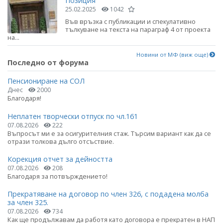
Позиция
25.02.2025
1042
Във връзка с публикации и спекулативно
тълкуване на текста на параграф 4 от проекта
на...
Новини от МФ (виж още)
Последно от форума
Пенсиониране на СОЛ
Днес
2000
Благодаря!
Неплатен творчески отпуск по чл.161
07.08.2026
222
Въпросът ми е за осигурителния стаж. Търсим вариант как да се
отрази толкова дълго отсъствие.
Корекция отчет за дейността
07.08.2026
208
Благодаря за потвърждението!
Прекратяване на договор по член 326, с подадена молба
за член 325.
07.08.2026
734
Как ще продължавам да работя като договора е прекратен в НАП