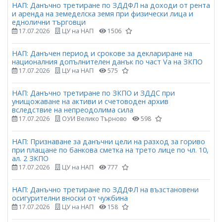
НАП: Данъчно третиране по ЗДДФЛ на доходи от рента
и аренда на земеделска земя при физически лица и
еднолични търговци
17.07.2026
ЦУ на НАП
1506
НАП: Данъчен период и срокове за деклариране на
националния допълнителен данък по част Vа на ЗКПО
17.07.2026
ЦУ на НАП
575
НАП: Данъчно третиране по ЗКПО и ЗДДС при
унищожаване на активи и счетоводен архив
вследствие на непреодолима сила
17.07.2026
ОУИ Велико Търново
598
НАП: Признаване за данъчни цели на разход за гориво
при плащане по банкова сметка на трето лице по чл. 10,
ал. 2 ЗКПО
17.07.2026
ЦУ на НАП
777
НАП: Данъчно третиране по ЗДДФЛ на възстановени
осигурителни вноски от чужбина
17.07.2026
ЦУ на НАП
158