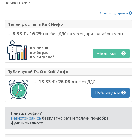
по член 326 ?
Още от форума
Пълен достъп в КиК Инфо
8.33 €
16.29 лв.
за
/
без ДДС на месец при год. абонамент
по-лесно
по-бързо
Абонамент
по-сигурно*
Публикувай ГФО в КиК Инфо
13.33 €
26.08 лв.
за
/
без ДДС
Публикувай
Нямаш профил?
Регистрирай се
безплатно сега и получи по-добра
функционалност!