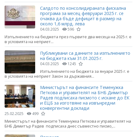
Салдото по консолидираната фискална
програма за месец февруари 2025 г. се
очаква да бъде дефицит в размер на
около 1,6 млрд. лева
04.03.2025
596
Изпълнението на бюджета през първите два месеца на 2025 г. е
в условията на неприет...
Публикувани са данните за изпълнението
на бюджета към 31.01.2025 г.
04.03.2025
1245
Изпълнението на бюджета за януари 2025 г. е
в условията на неприет Закон за държавния...
Министърът на финансите Теменужка
Петкова и управителят на БНБ Димитър
Радев подписаха писмото с искане до ЕК
и ЕЦБ за изготвяне на извънредни
конвергентни доклади
25.02.2025
499
Министърът на финансите Теменужка Петкова и управителят на
БНБ Димитър Радев подписаха днес съвместно писмо,...