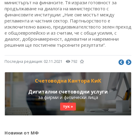
министърът на финансите. Тя изрази готовност за
продължаване на диалога на министерството с
финансовите институции: „Ние сме мостът между
регламента и частния сектор. Партньорството е
изключително важно, предизвикателството зелен преход
е общоевропейско и аз считам, че с общи усилия, с
диалог, добронамереност, адекватни и навременни
решения ще постигнем търсените резултати“.
Последна редакция:
02.11.2021
792
Счетоводна Кантора КиК
Дигитални счетоводни услуги
за фирми и физически лица
тук »
Новини от МФ