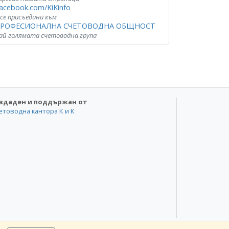
acebook.com/KiKinfo
 се присъедини към
РОФЕСИОНАЛНА СЧЕТОВОДНА ОБЩНОСТ
ай-голямата счетоводна група
здаден и поддържан от
етоводна кантора К и К