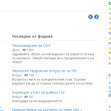
ч
г
в
Последно от форума
в
Пенсиониране на СОЛ
Днес
1907
f
Здравейте, ditzve, на кой вариант се спряхте? И към
останалите - Някой опитвал ли е предложението на
ХХХХХ?
д
Неплатен творчески отпуск по чл.161
С
Вчера
196
Въпросът ми е за осигурителния стаж. Търсим
Н
вариант как да се отрази толкова дълго отсъствие.
д
п
Корекция отчет за дейността
Вчера
181
Благодаря за потвърждението!
Н
и
Прекратяване на договор по член 326, с
д
ал.