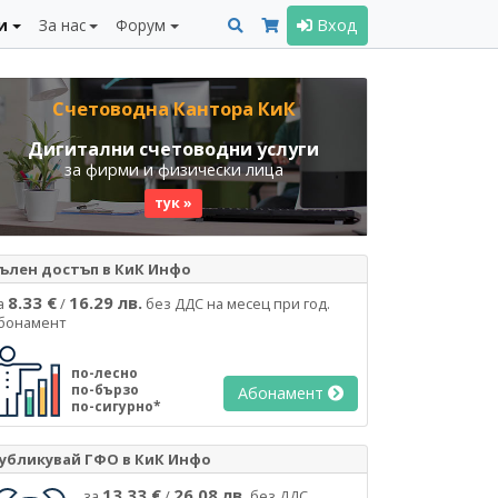
и
За нас
Форум
Вход
Счетоводна Кантора КиК
Дигитални счетоводни услуги
за фирми и физически лица
тук »
ълен достъп в КиК Инфо
8.33 €
16.29 лв.
а
/
без ДДС на месец при год.
бонамент
по-лесно
по-бързо
Абонамент
по-сигурно*
убликувай ГФО в КиК Инфо
13.33 €
26.08 лв.
за
/
без ДДС