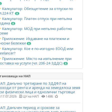
Калкулатор: Обезщетение за отпуски по
л.224 КТ
Калкулатор: Платен отпуск при непълна
одина
Калкулатор: МОД при непълно работно
реме
Приложение: Издаване на платежни и
носни бележки
Калкулатор: Кое е по-изгодно ЕООД или
reelancer?
Приложение: Място на изпълнение при
оставка на услуги (чл. 20б-24 ЗДДС)
тановища на НАП
АП: Данъчно третиране по ЗДДФЛ на
оходи от рента и аренда на земеделска земя
ри физически лица и еднолични търговци
17.07.2026
ЦУ на НАП
1498
АП: Данъчен период и срокове за
еклариране на националния допълнителен