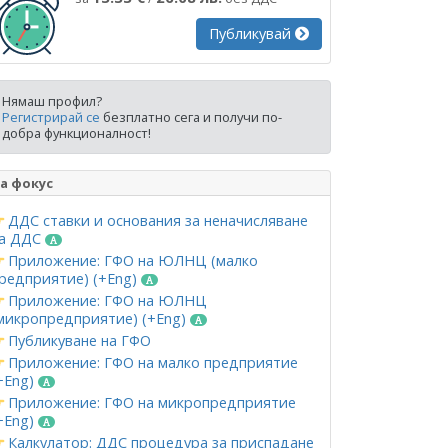
Публикувай
Нямаш профил?
Регистрирай се
безплатно сега и получи по-
добра функционалност!
а фокус
ДДС ставки и основания за неначисляване
а ДДС
Приложение: ГФО на ЮЛНЦ (малко
редприятие) (+Eng)
Приложение: ГФО на ЮЛНЦ
микропредприятие) (+Eng)
Публикуване на ГФО
Приложение: ГФО на малко предприятие
+Eng)
Приложение: ГФО на микропредприятие
+Eng)
Калкулатор: ДДС процедура за приспадане