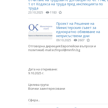
1 от Кодекса на труда пред инспекцията по
труда
23.10.2025
1183
Проект на Решение на
Министерския съвет за
еднократно обявяване на
неприсъствени дни
09.10.2025
2607
Отговорна дирекция:Европейски въпроси и
политикиE-mail:ecfinpol@minfin.bg
Дата на откриване:
9.10.2025 г.
Целева група:
Всички заинтересовани
Сфера...