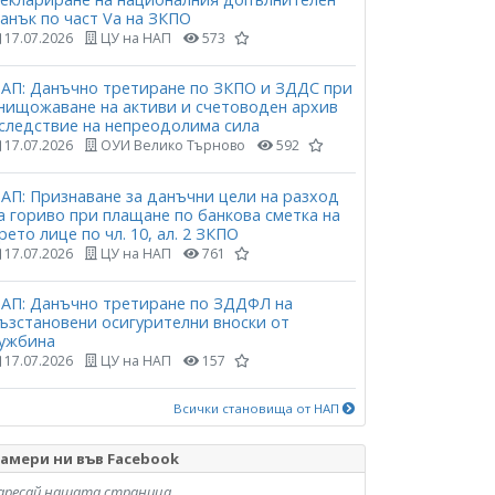
анък по част Vа на ЗКПО
17.07.2026
ЦУ на НАП
573
АП: Данъчно третиране по ЗКПО и ЗДДС при
нищожаване на активи и счетоводен архив
следствие на непреодолима сила
17.07.2026
ОУИ Велико Търново
592
АП: Признаване за данъчни цели на разход
а гориво при плащане по банкова сметка на
рето лице по чл. 10, ал. 2 ЗКПО
17.07.2026
ЦУ на НАП
761
АП: Данъчно третиране по ЗДДФЛ на
ъзстановени осигурителни вноски от
ужбина
17.07.2026
ЦУ на НАП
157
Всички становища от НАП
амери ни във Facebook
аресай нашата страница