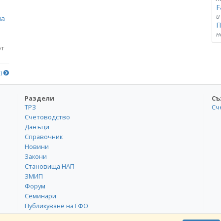
F
и
на
П
н
от
е)
Раздели
Съ
ТРЗ
Сч
Счетоводство
Данъци
Справочник
Новини
Закони
Становища НАП
ЗМИП
Форум
Семинари
Публикуване на ГФО