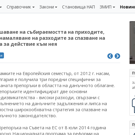
Справочник
Закони
Становища НАП
ЗМИП
Новин
шаване на събираемостта на приходите,
намаляване на разходите за спазване на
на за действие към нея
ли
амките на Европейския семестър, от 2012 г. насам,
П
лгария е получила три поредни специфични за
з
раната препоръки в областта на данъчното облагане.
а
епоръките идентифицират две основни
едизвикателства - високи разходи, свързани с
пълнението на данъчните задължения и липса на
лостна широкообхватна стратегия за спазване на
нъчното законодателство.
П
Препоръка на Съвета на ЕС от 8 юли 2014 година
носно Националната програма за реформи на