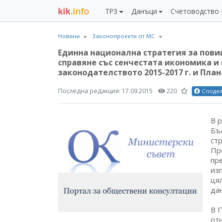
kik
.info
ТРЗ
Данъци
Счетоводство
Новини
Законопроекти от МС
Единна национална стратегия за пови
справяне със сенчестата икономика и 
законодателството 2015-2017 г. и Пла
Последна редакция:
17.09.2015
220
Споде
В р
Бъ
ст
Пр
пр
из
ця
да
В 
от