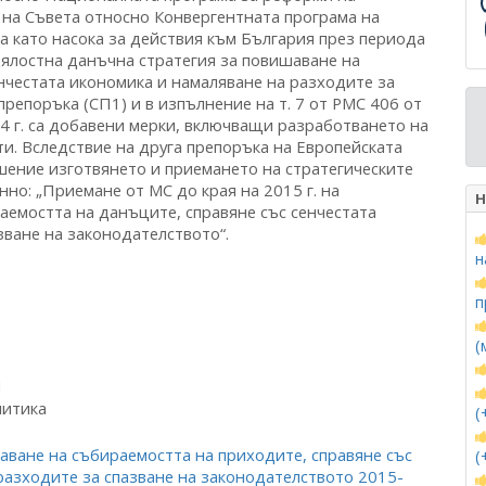
 на Съвета относно Конвергентната програма на
чва като насока за действия към България през периода
 цялостна данъчна стратегия за повишаване на
нчестата икономика и намаляване на разходите за
препоръка (СП1) и в изпълнение на т. 7 от РМС 406 от
14 г. са добавени мерки, включващи разработването на
ти. Вследствие на друга препоръка на Европейската
шение изготвянето и приемането на стратегическите
но: „Приемане от МС до края на 2015 г. на
Н
аемостта на данъците, справяне със сенчестата
зване на законодателството“.
н
п
(
и
литика
(
аване на събираемостта на приходите, справяне със
(
разходите за спазване на законодателството 2015-