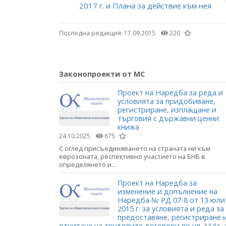
2017 г. и Плана за действие към нея
Последна редакция:
17.09.2015
220
Законопроекти от МС
Проект на Наредба за реда и
условията за придобиване,
регистриране, изплащане и
търговия с държавни ценни
книжа
24.10.2025
675
С оглед присъединяването на страната ни към
еврозоната, респективно участието на БНБ в
определянето и...
Проект на Наредба за
изменение и допълнение на
Наредба № РД 07-8 от 13 юли
2015 г. за условията и реда за
предоставяне, регистриране 
отчитане на трудовите договори по чл. 114а, 