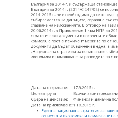
България за 2014 г. и съдържаща становище
България за 2014 г. (2014/C 247/02) се посо
2014-2015 г., че е необходимо да се въведе
събираемостта на данъците, справяне със се
спазване на изискванията. В отговор на тази 
20.06.2014 г. в Приложение 1 към НПР за 20
стратегически документи в посочените облас
комисия, е поет ангажимент мерките по отно
документи да бъдат обединени в една, а имен
„Национална стратегия за повишаване събир
икономика и намаляване на разходите за спа
Дата на откриване:
17.9.2015 г.
Целева група:
Всички заинтересован
Сфера на действие:
Финанси и данъчна по
Дата на приключване:
1.10.2015 г.
Единна национална стратегия за повиш
сенчестата икономика и намаляване на 