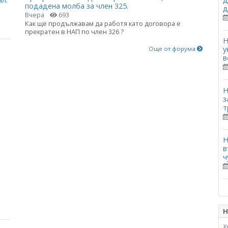
подадена молба за член 325.
д
Вчера
693
Как ще продължавам да работя като договора е
прекратен в НАП по член 326 ?
Н
у
Още от форума
в
Н
з
т
Н
в
ч
Н
Х