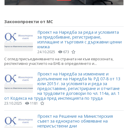
Законопроекти от МС
Проект на Наредба за реда и условията
за придобиване, регистриране,
изплащане и търговия с държавни ценни
книжа
24.10.2025
673
С оглед присъединяването на страната ни към еврозоната,
респективно участието на БНБ в определянето и...
Проект на Наредба за изменение и
допълнение на Наредба № РД 07-8 от 13
юли 2015 г. за условията и реда за
предоставяне, регистриране и отчитане
на трудовите договори по чл. 114а, ал. 1
от Кодекса на труда пред инспекцията по труда
23.10.2025
1181
Проект на Решение на Министерския
съвет за еднократно обявяване на
неприсъствени дни