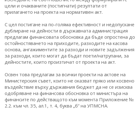
цели и очакваните (постигнати) резултати от
прилагането на проекта на нормативен акт.
С цел постигане на по-голяма ефективност и недопускане
дублиране на дейности в държавната администрация
предлагам финансовата обосновка да бъде опростена до
остойностяването на приходите, разходите на касова
основа, ангажиментите за разходи и новите задължения
за разходи, които могат да бъдат поети/натрупани, за
дейностите, които произтичат от проекта на акт.
Освен това предлагам за всички проекти на актове на
Министерския съвет, които не оказват пряко или косвено
въздействие върху държавния бюджет да не се изисква
одобряване на финансова обосновка от министъра на
финансите по действащото към момента Приложение №
2.2. към чл. 35, ал.1, т. 4, буква „б“ на УПМСНА.