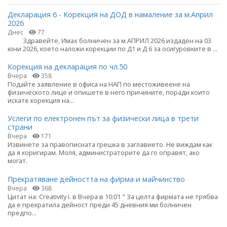
Декларация 6 - Корекция на ДОД в намаление за м.Април
2026
Днес
77
Здравейте, Имах болничен за м.АПРИЛ 2026 издаден на 03
юни 2026, което наложи корекции по Д1 и Д 6 за осигуровките в ...
Корекция на декларация по чл.50
Вчера
358
Подайте заявление в офиса на НАП по местоживеене на
физическото лице и опишете в него причините, поради които
искате корекция на...
Услеги по електронен път за физически лица в трети
страни
Вчера
171
Извинете за правописната грешка в заглавието. Не виждам как
да я коригирам. Моля, администраторите да го оправят, ако
могат.
Прекратяване дейността на фирма и майчинство
Вчера
368
Цитат на: Creativity I. в Вчера в 10:01 " За целта фирмата не трябва
да е прекратила дейност преди 45 дневния ми болничен
предпо...