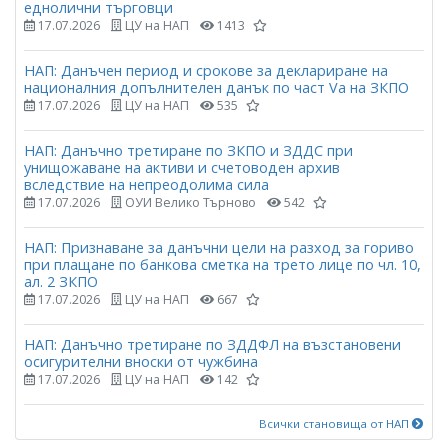
еднолични търговци
17.07.2026
ЦУ на НАП
1413
НАП: Данъчен период и срокове за деклариране на
националния допълнителен данък по част Vа на ЗКПО
17.07.2026
ЦУ на НАП
535
НАП: Данъчно третиране по ЗКПО и ЗДДС при
унищожаване на активи и счетоводен архив
вследствие на непреодолима сила
17.07.2026
ОУИ Велико Търново
542
НАП: Признаване за данъчни цели на разход за гориво
при плащане по банкова сметка на трето лице по чл. 10,
ал. 2 ЗКПО
17.07.2026
ЦУ на НАП
667
НАП: Данъчно третиране по ЗДДФЛ на възстановени
осигурителни вноски от чужбина
17.07.2026
ЦУ на НАП
142
Всички становища от НАП