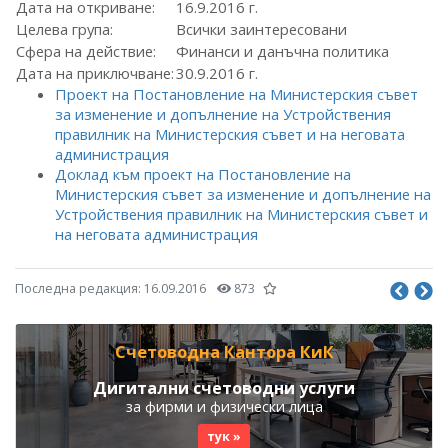
Дата на откриване:
16.9.2016 г.
Целева група:
Всички заинтересовани
Сфера на действие:
Финанси и данъчна политика
Дата на приключване:
30.9.2016 г.
Проект на Постановление на Министерския съвет
за изменение и допълнение на Устройствения
правилник на Министерския съвет и на неговата
администрация
Доклад към проект на Постановление на
Министерския съвет за изменение и допълнение на
Устройствения правилник на Министерския съвет и
на неговата администрация
Последна редакция:
16.09.2016
873
Счетоводна Кантора КиК
Дигитални счетоводни услуги
за фирми и физически лица
тук »