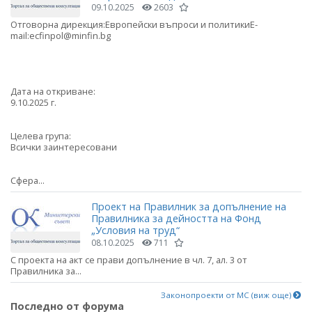
09.10.2025
2603
Отговорна дирекция:Европейски въпроси и политикиE-
mail:ecfinpol@minfin.bg
Дата на откриване:
9.10.2025 г.
Целева група:
Всички заинтересовани
Сфера...
Проект на Правилник за допълнение на
Правилника за дейността на Фонд
„Условия на труд“
08.10.2025
711
С проекта на акт се прави допълнение в чл. 7, ал. 3 от
Правилника за...
Законопроекти от МС (виж още)
Последно от форума