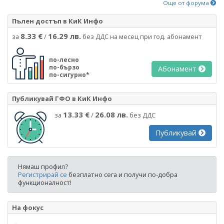
Още от форума
Пълен достъп в КиК Инфо
8.33 €
16.29 лв.
за
/
без ДДС на месец при год. абонамент
по-лесно
по-бързо
Абонамент
по-сигурно*
Публикувай ГФО в КиК Инфо
13.33 €
26.08 лв.
за
/
без ДДС
Публикувай
Нямаш профил?
Регистрирай се
безплатно сега и получи по-добра
функционалност!
На фокус