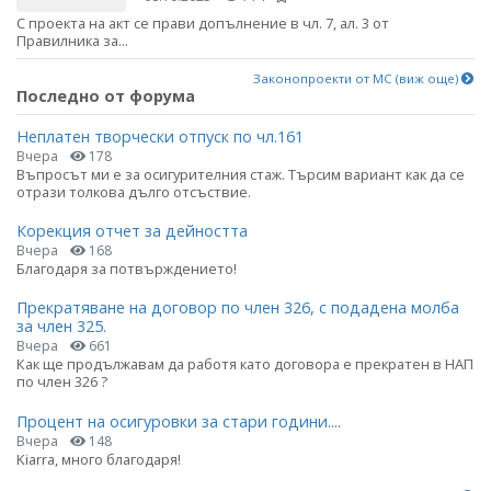
С проекта на акт се прави допълнение в чл. 7, ал. 3 от
Правилника за...
Законопроекти от МС (виж още)
Последно от форума
Неплатен творчески отпуск по чл.161
Вчера
178
Въпросът ми е за осигурителния стаж. Търсим вариант как да се
отрази толкова дълго отсъствие.
Корекция отчет за дейността
Вчера
168
Благодаря за потвърждението!
Прекратяване на договор по член 326, с подадена молба
за член 325.
Вчера
661
Как ще продължавам да работя като договора е прекратен в НАП
по член 326 ?
Процент на осигуровки за стари години....
Вчера
148
Kiarra, много благодаря!