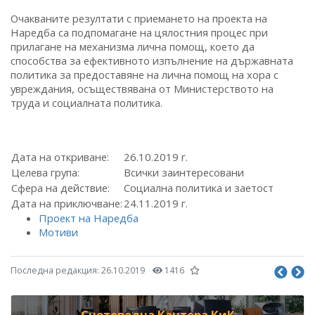
Очакваните резултати с приемането на проекта на
Наредба са подпомагане на цялостния процес при
прилагане на механизма лична помощ, което да
способства за ефективното изпълнение на държавната
политика за предоставяне на лична помощ на хора с
увреждания, осъществявана от Министерството на
труда и социалната политика.
Дата на откриване:
26.10.2019 г.
Целева група:
Всички заинтересовани
Сфера на действие:
Социална политика и заетост
Дата на приключване:
24.11.2019 г.
Проект на Наредба
Мотиви
Последна редакция:
26.10.2019
1416
Счетоводна Кантора КиК