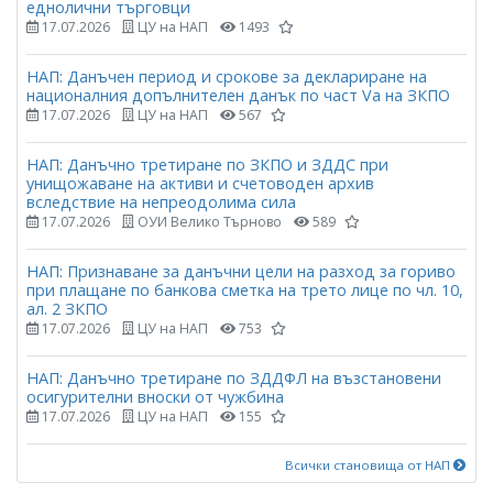
еднолични търговци
17.07.2026
ЦУ на НАП
1493
НАП: Данъчен период и срокове за деклариране на
националния допълнителен данък по част Vа на ЗКПО
17.07.2026
ЦУ на НАП
567
НАП: Данъчно третиране по ЗКПО и ЗДДС при
унищожаване на активи и счетоводен архив
вследствие на непреодолима сила
17.07.2026
ОУИ Велико Търново
589
НАП: Признаване за данъчни цели на разход за гориво
при плащане по банкова сметка на трето лице по чл. 10,
ал. 2 ЗКПО
17.07.2026
ЦУ на НАП
753
НАП: Данъчно третиране по ЗДДФЛ на възстановени
осигурителни вноски от чужбина
17.07.2026
ЦУ на НАП
155
Всички становища от НАП