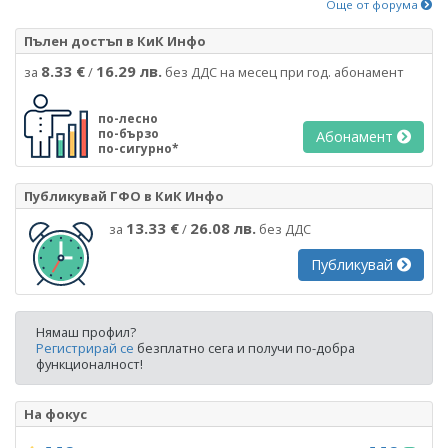
Още от форума
Пълен достъп в КиК Инфо
8.33 €
16.29 лв.
за
/
без ДДС на месец при год. абонамент
по-лесно
по-бързо
Абонамент
по-сигурно*
Публикувай ГФО в КиК Инфо
13.33 €
26.08 лв.
за
/
без ДДС
Публикувай
Нямаш профил?
Регистрирай се
безплатно сега и получи по-добра
функционалност!
На фокус