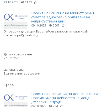
23.10.2025
1183
Проект на Решение на Министерския
съвет за еднократно обявяване на
неприсъствени дни
09.10.2025
2607
Отговорна дирекция:Европейски въпроси и политикиE-
mail:ecfinpol@minfin.bg
Дата на откриване:
9.10.2025 г.
Целева група:
Всички заинтересовани
Сфера...
Проект на Правилник за допълнение на
Правилника за дейността на Фонд
„Условия на труд“
08.10.2025
714