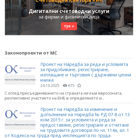
Дигитални счетоводни услуги
за фирми и физически лица
тук »
Законопроекти от МС
Проект на Наредба за реда и условията
за придобиване, регистриране,
изплащане и търговия с държавни ценни
книжа
24.10.2025
675
С оглед присъединяването на страната ни към еврозоната,
респективно участието на БНБ в определянето и...
Проект на Наредба за изменение и
допълнение на Наредба № РД 07-8 от 13
юли 2015 г. за условията и реда за
предоставяне, регистриране и отчитане
на трудовите договори по чл. 114а, ал. 1
от Кодекса на труда пред инспекцията по труда