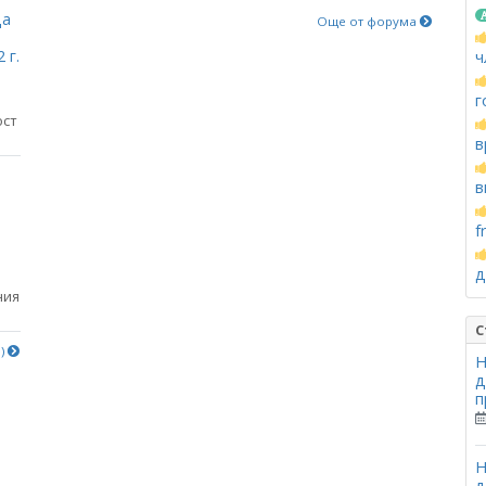
ца
Още от форума
 г.
ч
г
ост
в
в
f
д
ния
С
е)
Н
д
п
Н
д