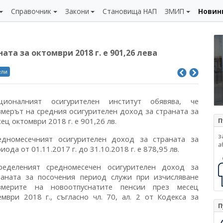
Справочник
Закони
Становища НАП
ЗМИП
Новин
та за октомври 2018 г. е 901,26 лева
ели
ционалният осигурителен институт обявява, че
змерът на средния осигурителен доход за страната за
ец октомври 2018 г. е 901,26 лв.
П
з
едномесечният осигурителен доход за страната за
а
иода от 01.11.2017 г. до 31.10.2018 г. е 878,95 лв.
ределеният средномесечен осигурителен доход за
раната за посочения период служи при изчисляване
змерите на новоотпуснатите пенсии през месец
ември 2018 г., съгласно чл. 70, ал. 2 от Кодекса за
П