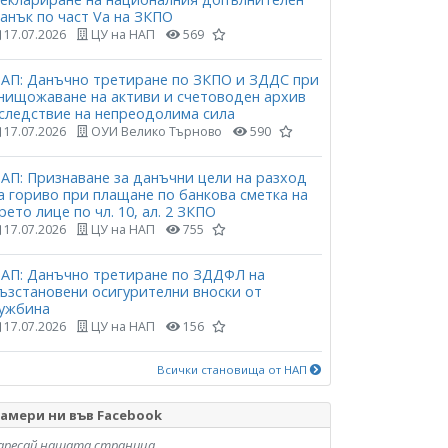
анък по част Vа на ЗКПО
17.07.2026
ЦУ на НАП
569
АП: Данъчно третиране по ЗКПО и ЗДДС при
нищожаване на активи и счетоводен архив
следствие на непреодолима сила
17.07.2026
ОУИ Велико Търново
590
АП: Признаване за данъчни цели на разход
а гориво при плащане по банкова сметка на
рето лице по чл. 10, ал. 2 ЗКПО
17.07.2026
ЦУ на НАП
755
АП: Данъчно третиране по ЗДДФЛ на
ъзстановени осигурителни вноски от
ужбина
17.07.2026
ЦУ на НАП
156
Всички становища от НАП
амери ни във Facebook
аресай нашата страница