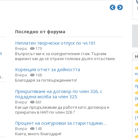
Последно от форума
Неплатен творчески отпуск по чл.161
Вчера
179
л
Въпросът ми е за осигурителния стаж. Търсим
Н
вариант как да се отрази толкова дълго отсъствие.
Корекция отчет за дейността
н
Вчера
168
..
Благодаря за потвърждението!
п
Прекратяване на договор по член 326, с
подадена молба за член 325.
(
Вчера
661
Как ще продължавам да работя като договора е
прекратен в НАП по член 326 ?
(
Процент на осигуровки за стари години....
Вчера
148
(
Kiarra, много благодаря!