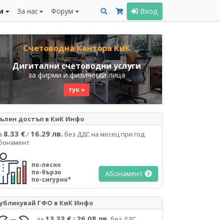
и
За нас
Форум
Вход
Счетоводна Кантора КиК
Дигитални счетоводни услуги
за фирми и физически лица
тук »
ълен достъп в КиК Инфо
8.33 €
16.29 лв.
а
/
без ДДС на месец при год.
бонамент
по-лесно
по-бързо
Абонамент
по-сигурно*
убликувай ГФО в КиК Инфо
13.33 €
26.08 лв.
за
/
без ДДС