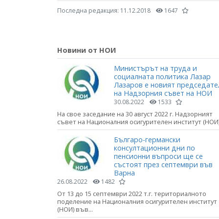
Последна редакция:
11.12.2018
1647
Новини от НОИ
Министърът на труда и
социалната политика Лазар
Лазаров е новият председате
на Надзорния съвет на НОИ
30.08.2022
1533
На свое заседание на 30 август 2022 г. Надзорният
съвет на Националния осигурителен институт (НОИ).
Българо-германски
консултационни дни по
пенсионни въпроси ще се
състоят през септември във
Варна
26.08.2022
1482
От 13 до 15 септември 2022 т.г. териториалното
поделение на Националния осигурителен институт
(НОИ) във...