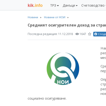
kik
.info
ТРЗ
Данъци
Счетоводство
Новини
Новини от НОИ
Средният осигурителен доход за страна
Последна редакция:
11.12.2018
1647
Спод
На
ра
мес
Ср
пер
Оп
ст
ра
но
социално осигуряване.