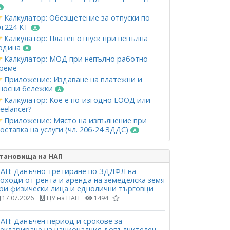
Калкулатор: Обезщетение за отпуски по
л.224 КТ
Калкулатор: Платен отпуск при непълна
одина
Калкулатор: МОД при непълно работно
реме
Приложение: Издаване на платежни и
носни бележки
Калкулатор: Кое е по-изгодно ЕООД или
reelancer?
Приложение: Място на изпълнение при
оставка на услуги (чл. 20б-24 ЗДДС)
тановища на НАП
АП: Данъчно третиране по ЗДДФЛ на
оходи от рента и аренда на земеделска земя
ри физически лица и еднолични търговци
17.07.2026
ЦУ на НАП
1494
АП: Данъчен период и срокове за
еклариране на националния допълнителен