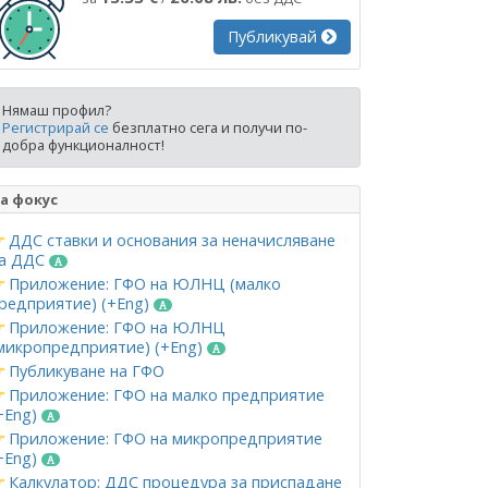
Публикувай
Нямаш профил?
Регистрирай се
безплатно сега и получи по-
добра функционалност!
а фокус
ДДС ставки и основания за неначисляване
а ДДС
Приложение: ГФО на ЮЛНЦ (малко
редприятие) (+Eng)
Приложение: ГФО на ЮЛНЦ
микропредприятие) (+Eng)
Публикуване на ГФО
Приложение: ГФО на малко предприятие
+Eng)
Приложение: ГФО на микропредприятие
+Eng)
Калкулатор: ДДС процедура за приспадане