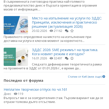
В съвременната счетоводна практика най-голямото
предизвикателство днес е бързата ориентация в огромния
масив от информация....
Място на изпълнение на услуги по ЗДДС:
Принципи, изключения и практическо
решение (актуализация 2026)
20.02.2026
21162
Правилното определяне на мястото на изпълнение при
доставка на услуга е ключов момент за коректното...
ЗДДС 2026: SME режимът на практика.
Кога новият режим е изгоден?
16.01.2026
32497
След като дефинирахме теоретичната рамка
на промените в ЗДДС от 01.01.2026 г., е време да...
Статии от КиК (виж още)
Последно от форума
Неплатен творчески отпуск по чл.161
Днес
119
Въпросът ми е за осигурителния стаж. Търсим вариант как да се
отрази толкова дълго отсъствие.