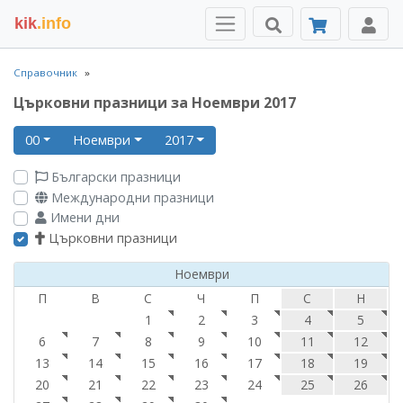
kik
.info
Справочник
Църковни празници за Ноември 2017
00
Ноември
2017
Български празници
Международни празници
Имени дни
Църковни празници
Ноември
П
В
С
Ч
П
С
Н
1
2
3
4
5
6
7
8
9
10
11
12
13
14
15
16
17
18
19
20
21
22
23
24
25
26