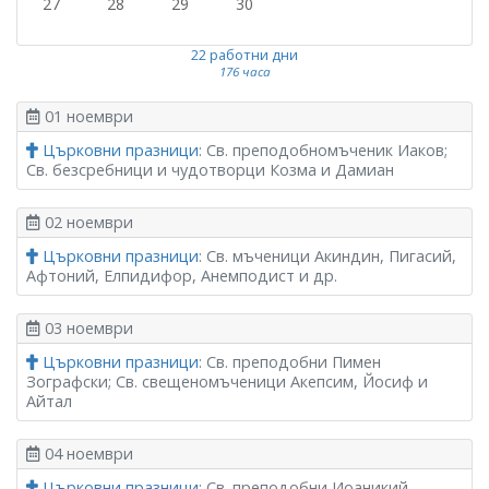
27
28
29
30
22 работни дни
176 часа
01 ноември
Църковни празници
: Св. преподобномъченик Иаков;
Св. безсребници и чудотворци Козма и Дамиан
02 ноември
Църковни празници
: Св. мъченици Акиндин, Пигасий,
Афтоний, Елпидифор, Анемподист и др.
03 ноември
Църковни празници
: Св. преподобни Пимен
Зографски; Св. свещеномъченици Акепсим, Йосиф и
Айтал
04 ноември
Църковни празници
: Св. преподобни Иоаникий