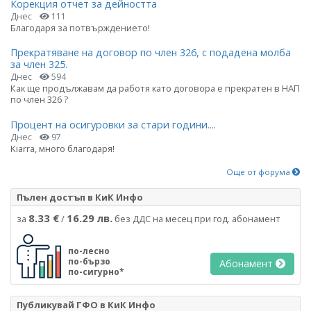
Корекция отчет за дейността
Днес
111
Благодаря за потвърждението!
Прекратяване на договор по член 326, с подадена молба
за член 325.
Днес
594
Как ще продължавам да работя като договора е прекратен в НАП
по член 326 ?
Процент на осигуровки за стари години....
Днес
97
Kiarra, много благодаря!
Още от форума
Пълен достъп в КиК Инфо
8.33 €
16.29 лв.
за
/
без ДДС на месец при год. абонамент
по-лесно
по-бързо
Абонамент
по-сигурно*
Публикувай ГФО в КиК Инфо