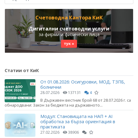
Счетоводна Кантора КиК
Дигитални счетоводни услуги
за фирми и физически лица
тук »
Статии от КиК
От 01.08.2026: Осигуровки, МОД, ТЗПБ,
болнични
28.07.2026
137131
4
В Държавен вестник брой 68 от 28.07.2026 г. са
обнародвани: Закон за бюджета на държавното...
Модул: Становищата на НАП + AI
обработка за бърза ориентация в
практиката
27.02.2026
38906