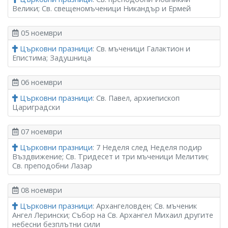
Велики; Св. свещеномъченици Никандър и Ермей
05 ноември
Църковни празници
: Св. мъченици Галактион и
Епистима; Задушница
06 ноември
Църковни празници
: Св. Павел, архиепископ
Цариградски
07 ноември
Църковни празници
: 7 Неделя след Неделя подир
Въздвижение; Св. Тридесет и три мъченици Мелитин;
Св. преподобни Лазар
08 ноември
Църковни празници
: Архангеловден; Св. мъченик
Ангел Лерински; Събор на Св. Архангел Михаил другите
небесни безплътни сили