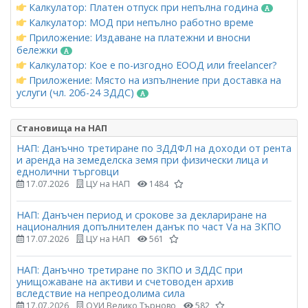
Калкулатор: Платен отпуск при непълна година
Калкулатор: МОД при непълно работно време
Приложение: Издаване на платежни и вносни
бележки
Калкулатор: Кое е по-изгодно ЕООД или freelancer?
Приложение: Място на изпълнение при доставка на
услуги (чл. 20б-24 ЗДДС)
Становища на НАП
НАП: Данъчно третиране по ЗДДФЛ на доходи от рента
и аренда на земеделска земя при физически лица и
еднолични търговци
17.07.2026
ЦУ на НАП
1484
НАП: Данъчен период и срокове за деклариране на
националния допълнителен данък по част Vа на ЗКПО
17.07.2026
ЦУ на НАП
561
НАП: Данъчно третиране по ЗКПО и ЗДДС при
унищожаване на активи и счетоводен архив
вследствие на непреодолима сила
17.07.2026
ОУИ Велико Търново
582