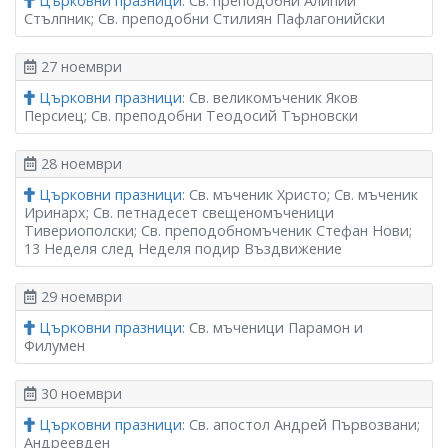
Църковни празници
: Св. преподобни Алипий
Стълпник; Св. преподобни Стилиян Пафлагонийски
27 ноември
Църковни празници
: Св. великомъченик Яков
Персиец; Св. преподобни Теодосий Търновски
28 ноември
Църковни празници
: Св. мъченик Христо; Св. мъченик
Иринарх; Св. петнадесет свещеномъченици
Тивериополски; Св. преподобномъченик Стефан Нови;
13 Неделя след Неделя подир Въздвижение
29 ноември
Църковни празници
: Св. мъченици Парамон и
Филумен
30 ноември
Църковни празници
: Св. апостол Андрей Първозвани;
Андреевден