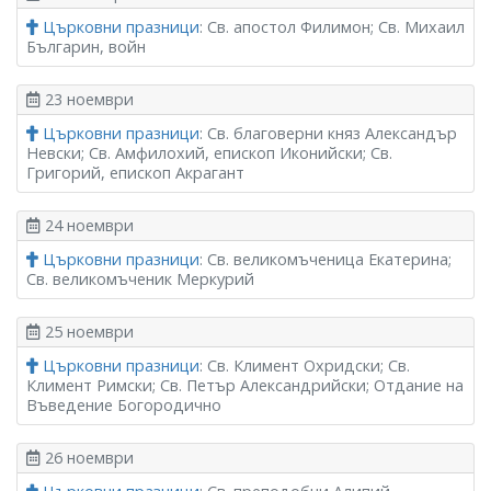
Църковни празници
: Св. апостол Филимон; Св. Михаил
Българин, войн
23 ноември
Църковни празници
: Св. благоверни княз Александър
Невски; Св. Амфилохий, епископ Иконийски; Св.
Григорий, епископ Акрагант
24 ноември
Църковни празници
: Св. великомъченица Екатерина;
Св. великомъченик Меркурий
25 ноември
Църковни празници
: Св. Климент Охридски; Св.
Климент Римски; Св. Петър Александрийски; Отдание на
Въведение Богородично
26 ноември