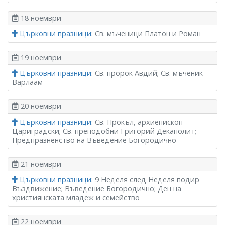
18 ноември
Църковни празници
: Св. мъченици Платон и Роман
19 ноември
Църковни празници
: Св. пророк Авдий; Св. мъченик
Варлаам
20 ноември
Църковни празници
: Св. Прокъл, архиепископ
Цариградски; Св. преподобни Григорий Декаполит;
Предпразненство на Въведение Богородично
21 ноември
Църковни празници
: 9 Неделя след Неделя подир
Въздвижение; Въведение Богородично; Ден на
християнската младеж и семейство
22 ноември