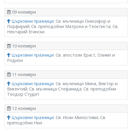
09 ноември
Църковни празници
: Св. мъченици Онисифор и
Порфирий; Св. преподобни Матрона и Теоктиста; Св.
Нектарий Егински
10 ноември
Църковни празници
: Св. апостоли Ераст, Олимп и
Родион
11 ноември
Църковни празници
: Св. мъченици Мина, Виктор и
Викентий; Св. мъченица Стефанида; Св. преподобни
Теодор Студит
12 ноември
Църковни празници
: Св. Иоан Милостиви; Св.
преподобни Нил