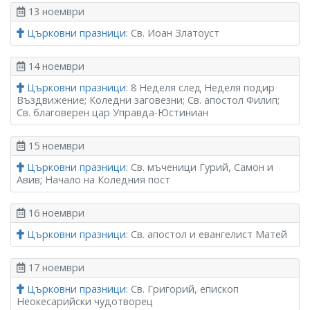
13 ноември
Църковни празници
: Св. Иоан Златоуст
14 ноември
Църковни празници
: 8 Неделя след Неделя подир
Въздвижение; Коледни заговезни; Св. апостол Филип;
Св. благоверен цар Управда-Юстиниан
15 ноември
Църковни празници
: Св. мъченици Гурий, Самон и
Авив; Начало на Коледния пост
16 ноември
Църковни празници
: Св. апостол и евангелист Матей
17 ноември
Църковни празници
: Св. Григорий, епископ
Неокесарийски чудотворец