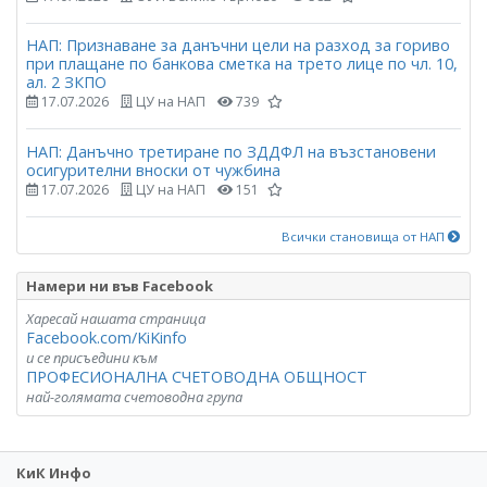
НАП: Признаване за данъчни цели на разход за гориво
при плащане по банкова сметка на трето лице по чл. 10,
ал. 2 ЗКПО
17.07.2026
ЦУ на НАП
739
НАП: Данъчно третиране по ЗДДФЛ на възстановени
осигурителни вноски от чужбина
17.07.2026
ЦУ на НАП
151
Всички становища от НАП
Намери ни във Facebook
Харесай нашата страница
Facebook.com/KiKinfo
и се присъедини към
ПРОФЕСИОНАЛНА СЧЕТОВОДНА ОБЩНОСТ
най-голямата счетоводна група
КиК Инфо