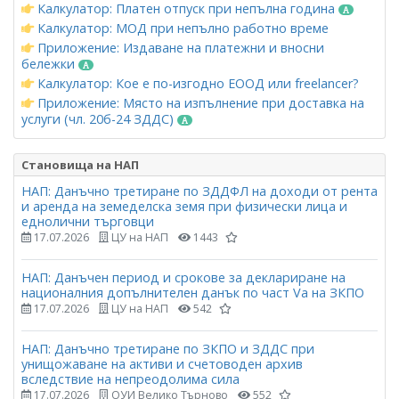
Калкулатор: Платен отпуск при непълна година
Калкулатор: МОД при непълно работно време
Приложение: Издаване на платежни и вносни
бележки
Калкулатор: Кое е по-изгодно ЕООД или freelancer?
Приложение: Място на изпълнение при доставка на
услуги (чл. 20б-24 ЗДДС)
Становища на НАП
НАП: Данъчно третиране по ЗДДФЛ на доходи от рента
и аренда на земеделска земя при физически лица и
еднолични търговци
17.07.2026
ЦУ на НАП
1443
НАП: Данъчен период и срокове за деклариране на
националния допълнителен данък по част Vа на ЗКПО
17.07.2026
ЦУ на НАП
542
НАП: Данъчно третиране по ЗКПО и ЗДДС при
унищожаване на активи и счетоводен архив
вследствие на непреодолима сила
17.07.2026
ОУИ Велико Търново
552