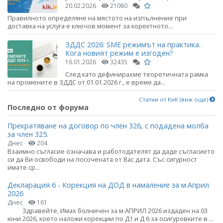
20.02.2026
21080
Правилното определяне на мястото на изпълнение при
доставка на услуга е ключов момент за коректното...
ЗДДС 2026: SME режимът на практика.
Кога новият режим е изгоден?
16.01.2026
32435
След като дефинирахме теоретичната рамка
на промените в ЗДДС от 01.01.2026 г., е време да...
Статии от КиК (виж още)
Последно от форума
Прекратяване на договор по член 326, с подадена молба
за член 325.
Днес
204
Взаимно съгласие означава и работодателят да даде съгласието
си да Ви освободи на посочената от Вас дата. Със сигурност
имате ср...
Декларация 6 - Корекция на ДОД в намаление за м.Април
2026
Днес
161
Здравейте, Имах болничен за м.АПРИЛ 2026 издаден на 03
юни 2026, което наложи корекции по Д1 и Д 6 за осигуровките в ...