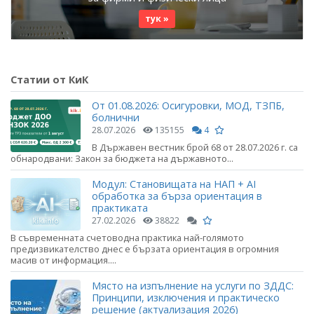
тук »
Статии от КиК
От 01.08.2026: Осигуровки, МОД, ТЗПБ,
болнични
28.07.2026
135155
4
В Държавен вестник брой 68 от 28.07.2026 г. са
обнародвани: Закон за бюджета на държавното...
Модул: Становищата на НАП + AI
обработка за бърза ориентация в
практиката
27.02.2026
38822
В съвременната счетоводна практика най-голямото
предизвикателство днес е бързата ориентация в огромния
масив от информация....
Място на изпълнение на услуги по ЗДДС:
Принципи, изключения и практическо
решение (актуализация 2026)