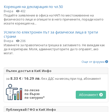
Корекция на декларация по чл.50
Вчера
402
Подайте заявление в офиса на НАП по местоживеене на
физическото лице и опишете в него причините, поради които
искате корекция на...
Услеги по електронен път за физически лица в трети
страни
Вчера
206
Извинете за правописната грешка в заглавието. Не виждам как
да я коригирам. Моля, администраторите да го оправят, ако
могат.
Още от форума
Пълен достъп в КиК Инфо
8.33 €
16.29 лв.
за
/
без ДДС на месец при год. абонамент
по-лесно
по-бързо
Абонамент
по-сигурно*
Публикувай ГФО в КиК Инфо