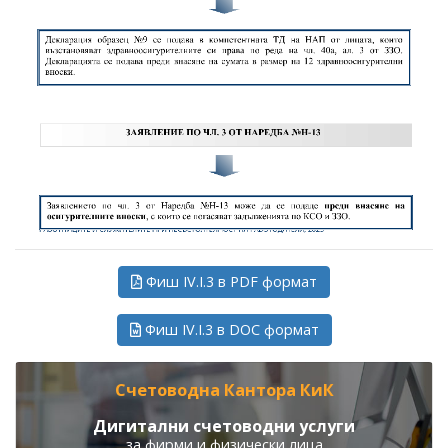
Фиш IV.I.3 в PDF формат
Фиш IV.I.3 в DOC формат
Счетоводна Кантора КиК
Дигитални счетоводни услуги
за фирми и физически лица