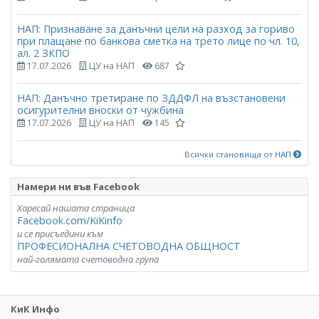
НАП: Признаване за данъчни цели на разход за гориво
при плащане по банкова сметка на трето лице по чл. 10,
ал. 2 ЗКПО
17.07.2026
ЦУ на НАП
687
НАП: Данъчно третиране по ЗДДФЛ на възстановени
осигурителни вноски от чужбина
17.07.2026
ЦУ на НАП
145
Всички становища от НАП
Намери ни във Facebook
Харесай нашата страница
Facebook.com/KiKinfo
и се присъедини към
ПРОФЕСИОНАЛНА СЧЕТОВОДНА ОБЩНОСТ
най-голямата счетоводна група
КиК Инфо