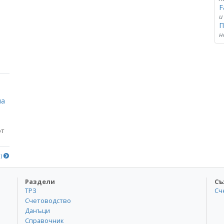
F
и
П
н
на
от
е)
Раздели
Съ
ТРЗ
Сч
Счетоводство
Данъци
Справочник