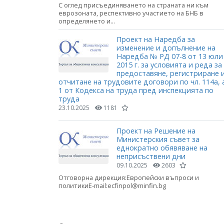
С оглед присъединяването на страната ни към
еврозоната, респективно участието на БНБ в
определянето и...
Проект на Наредба за
изменение и допълнение на
Наредба № РД 07-8 от 13 юли
2015 г. за условията и реда за
предоставяне, регистриране 
отчитане на трудовите договори по чл. 114а, 
1 от Кодекса на труда пред инспекцията по
труда
23.10.2025
1181
Проект на Решение на
Министерския съвет за
еднократно обявяване на
неприсъствени дни
09.10.2025
2603
Отговорна дирекция:Европейски въпроси и
политикиE-mail:ecfinpol@minfin.bg