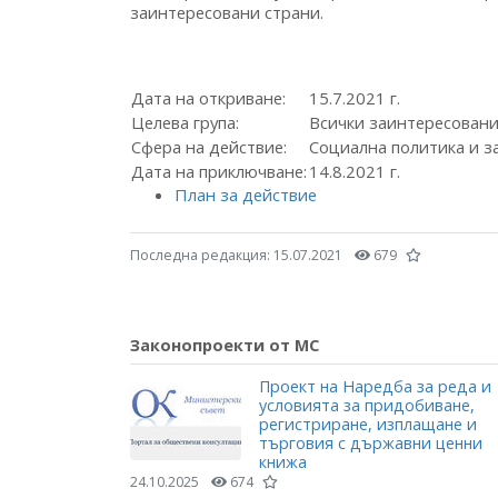
заинтересовани страни.
Дата на откриване:
15.7.2021 г.
Целева група:
Всички заинтересован
Сфера на действие:
Социална политика и з
Дата на приключване:
14.8.2021 г.
План за действие
Последна редакция:
15.07.2021
679
Законопроекти от МС
Проект на Наредба за реда и
условията за придобиване,
регистриране, изплащане и
търговия с държавни ценни
книжа
24.10.2025
674