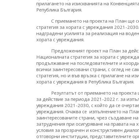
прилагането на изискванията на Конвенцията
Република България.
С приемането на проекта на План ще се п
стратегия за хората с увреждания 2021-2030
надградени усилията за реализация на воде
хората с увреждания.
Предложеният проект на План за действие
Националната стратегия за хората с уврежда
продължаване на последователните и коорди
всички заинтересовани страни, с оглед не с
стратегия, но и във връзка с прилагане на и
хората с увреждания в Република България.
Резултатът от приемането на проекта ще
за действие за периода 2021-2022 г. за изпъ
увреждания 2021-2030, с който да се очертае
увреждания. Очаква се изпълнението на Пла
заинтересованите страни, чрез създаване н
затруднения при осигуряване на правата на х
условия за прозрачен и конструктивен диало
отговорни институции, представителните орг