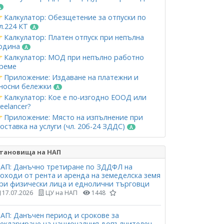
Калкулатор: Обезщетение за отпуски по
л.224 КТ
Калкулатор: Платен отпуск при непълна
одина
Калкулатор: МОД при непълно работно
реме
Приложение: Издаване на платежни и
носни бележки
Калкулатор: Кое е по-изгодно ЕООД или
reelancer?
Приложение: Място на изпълнение при
оставка на услуги (чл. 20б-24 ЗДДС)
тановища на НАП
АП: Данъчно третиране по ЗДДФЛ на
оходи от рента и аренда на земеделска земя
ри физически лица и еднолични търговци
17.07.2026
ЦУ на НАП
1448
АП: Данъчен период и срокове за
еклариране на националния допълнителен