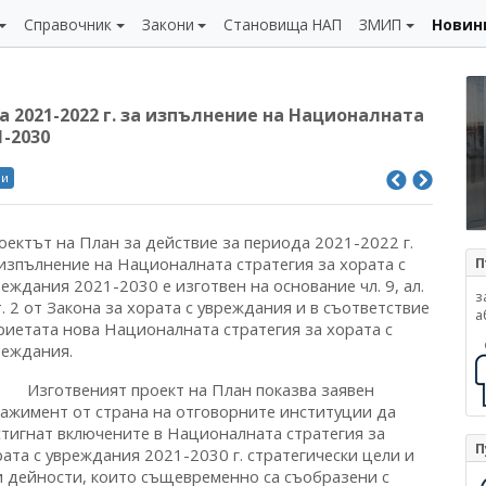
Справочник
Закони
Становища НАП
ЗМИП
Новин
а 2021-2022 г. за изпълнение на Националната
1-2030
ли
оектът на План за действие за периода 2021-2022 г.
 изпълнение на Националната стратегия за хората с
П
еждания 2021-2030 е изготвен на основание чл. 9, ал.
з
т. 2 от Закона за хората с увреждания и в съответствие
а
приетата нова Националната стратегия за хората с
реждания.
готвеният проект на План показва заявен
гажимент от страна на отговорните институции да
стигнат включените в Националната стратегия за
П
ата с увреждания 2021-2030 г. стратегически цели и
и дейности, които същевременно са съобразени с