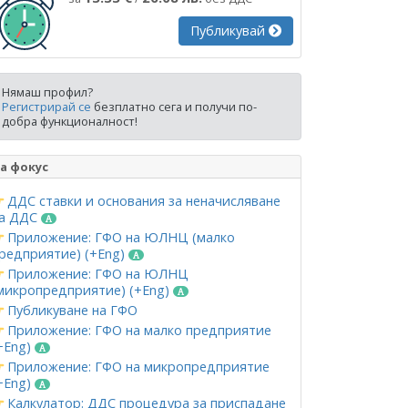
Публикувай
Нямаш профил?
Регистрирай се
безплатно сега и получи по-
добра функционалност!
а фокус
ДДС ставки и основания за неначисляване
а ДДС
Приложение: ГФО на ЮЛНЦ (малко
редприятие) (+Eng)
Приложение: ГФО на ЮЛНЦ
микропредприятие) (+Eng)
Публикуване на ГФО
Приложение: ГФО на малко предприятие
+Eng)
Приложение: ГФО на микропредприятие
+Eng)
Калкулатор: ДДС процедура за приспадане