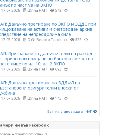
анък по част Vа на ЗКПО
17.07.2026
ЦУ на НАП
543
АП: Данъчно третиране по ЗКПО и ЗДДС при
нищожаване на активи и счетоводен архив
следствие на непреодолима сила
17.07.2026
ОУИ Велико Търново
555
АП: Признаване за данъчни цели на разход
а гориво при плащане по банкова сметка на
рето лице по чл. 10, ал. 2 ЗКПО
17.07.2026
ЦУ на НАП
693
АП: Данъчно третиране по ЗДДФЛ на
ъзстановени осигурителни вноски от
ужбина
17.07.2026
ЦУ на НАП
145
Всички становища от НАП
амери ни във Facebook
аресай нашата страница