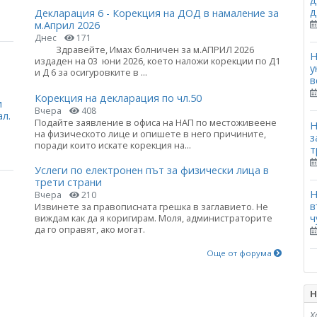
д
Декларация 6 - Корекция на ДОД в намаление за
м.Април 2026
Днес
171
Здравейте, Имах болничен за м.АПРИЛ 2026
Н
издаден на 03 юни 2026, което наложи корекции по Д1
у
и Д 6 за осигуровките в ...
в
Корекция на декларация по чл.50
и
Вчера
408
ал.
Подайте заявление в офиса на НАП по местоживеене
Н
на физическото лице и опишете в него причините,
з
поради които искате корекция на...
т
Услеги по електронен път за физически лица в
трети страни
Н
Вчера
210
в
Извинете за правописната грешка в заглавието. Не
виждам как да я коригирам. Моля, администраторите
ч
да го оправят, ако могат.
Още от форума
Н
Х