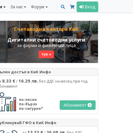
и
За нас
Форум
Вход
Счетоводна Кантора КиК
Дигитални счетоводни услуги
за фирми и физически лица
тук »
ълен достъп в КиК Инфо
8.33 €
16.29 лв.
а
/
без ДДС на месец при год.
бонамент
по-лесно
по-бързо
Абонамент
по-сигурно*
убликувай ГФО в КиК Инфо
13.33 €
26.08 лв.
за
/
без ДДС