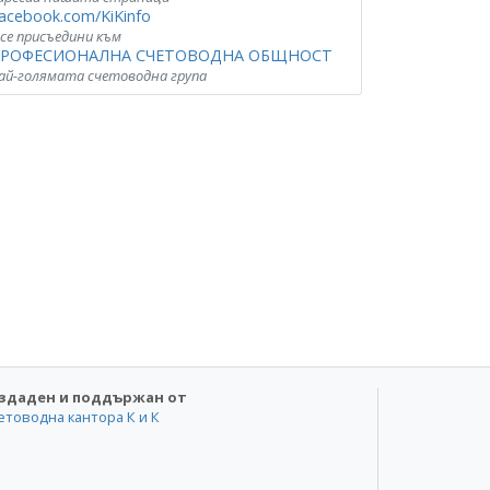
acebook.com/KiKinfo
 се присъедини към
РОФЕСИОНАЛНА СЧЕТОВОДНА ОБЩНОСТ
ай-голямата счетоводна група
здаден и поддържан от
етоводна кантора К и К