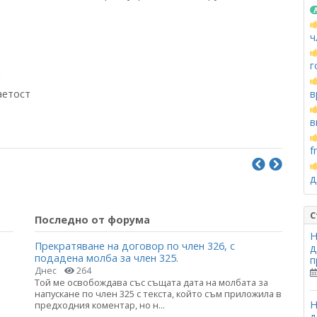
ч
г
и
аетост
в
в
f
д
С
Последно от форума
Н
Прекратяване на договор по член 326, с
д
подадена молба за член 325.
п
Днес
264
Той ме освобождава със същата дата на молбата за
напускане по член 325 с текста, който съм приложила в
Н
предходния коментар, но н...
д