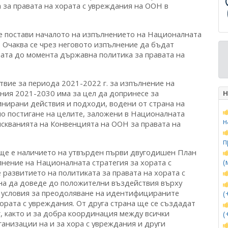
 за правата на хората с увреждания на ООН в
остави началото на изпълнението на Националната
. Очаква се чрез неговото изпълнение да бъдат
ната до момента държавна политика за правата на
 за периода 2021-2022 г. за изпълнение на
ния 2021-2030 има за цел да допринесе за
Н
нирани действия и подходи, водени от страна на
амо постигане на целите, заложени в Националната
н
зискванията на Конвенцията на ООН за правата на
п
 е наличието на утвърден първи двугодишен План
лнение на Националната стратегия за хората с
(
 развитието на политиката за правата на хората с
на да доведе до положителни въздействия върху
а условия за преодоляване на идентифицираните
(
ората с увреждания. От друга страна ще се създадат
г, както и за добра координация между всички
(
анизации на и за хора с увреждания и други