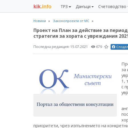
kik
.info
ТРЗ
Данъци
Счетоводство
Новини
Законопроекти от МС
Проект на План за действие за период
стратегия за хората с увреждания 202
Последна редакция:
15.07.2021
679
Споде
Пр
за
увр
1, 
с 
ув
Из
ан
по
хор
приоритети, чрез изпълнението на конкретн