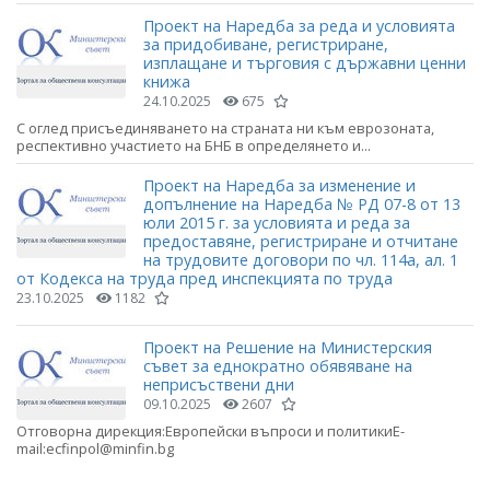
Проект на Наредба за реда и условията
за придобиване, регистриране,
изплащане и търговия с държавни ценни
книжа
24.10.2025
675
С оглед присъединяването на страната ни към еврозоната,
респективно участието на БНБ в определянето и...
Проект на Наредба за изменение и
допълнение на Наредба № РД 07-8 от 13
юли 2015 г. за условията и реда за
предоставяне, регистриране и отчитане
на трудовите договори по чл. 114а, ал. 1
от Кодекса на труда пред инспекцията по труда
23.10.2025
1182
Проект на Решение на Министерския
съвет за еднократно обявяване на
неприсъствени дни
09.10.2025
2607
Отговорна дирекция:Европейски въпроси и политикиE-
mail:ecfinpol@minfin.bg