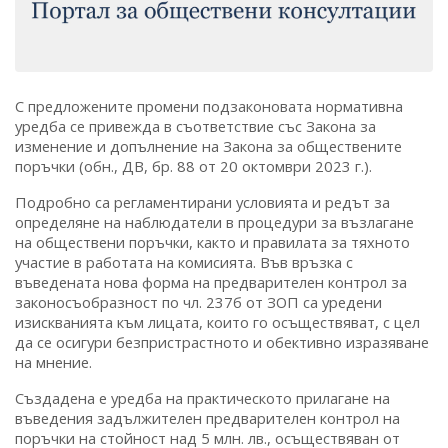
С предложените промени подзаконовата нормативна
уредба се привежда в съответствие със Закона за
изменение и допълнение на Закона за обществените
поръчки (обн., ДВ, бр. 88 от 20 октомври 2023 г.).
Подробно са регламентирани условията и редът за
определяне на наблюдатели в процедури за възлагане
на обществени поръчки, както и правилата за тяхното
участие в работата на комисията. Във връзка с
въведената нова форма на предварителен контрол за
законосъобразност по чл. 237б от ЗОП са уредени
изискванията към лицата, които го осъществяват, с цел
да се осигури безпристрастното и обективно изразяване
на мнение.
Създадена е уредба на практическото прилагане на
въведения задължителен предварителен контрол на
поръчки на стойност над 5 млн. лв., осъществяван от