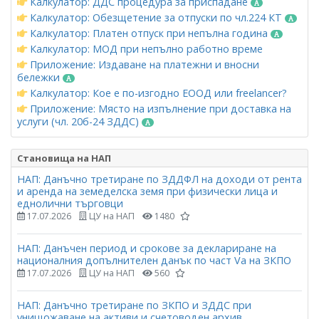
Калкулатор: ДДС процедура за приспадане
Калкулатор: Обезщетение за отпуски по чл.224 КТ
Калкулатор: Платен отпуск при непълна година
Калкулатор: МОД при непълно работно време
Приложение: Издаване на платежни и вносни
бележки
Калкулатор: Кое е по-изгодно ЕООД или freelancer?
Приложение: Място на изпълнение при доставка на
услуги (чл. 20б-24 ЗДДС)
Становища на НАП
НАП: Данъчно третиране по ЗДДФЛ на доходи от рента
и аренда на земеделска земя при физически лица и
еднолични търговци
17.07.2026
ЦУ на НАП
1480
НАП: Данъчен период и срокове за деклариране на
националния допълнителен данък по част Vа на ЗКПО
17.07.2026
ЦУ на НАП
560
НАП: Данъчно третиране по ЗКПО и ЗДДС при
унищожаване на активи и счетоводен архив