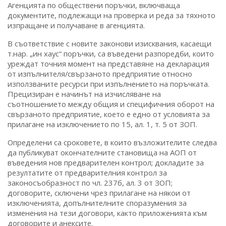
Агенцията по обществени поръчки, включваща
документите, подлежащи на проверка и реда за тяхното
изпращане и получаване в агенцията.
В съответствие с новите законови изисквания, касаещи
т.нар. „ин хаус“ поръчки, са въведени разпоредби, които
уреждат точния момент на представяне на декларация
от изпълнителя/свързаното предприятие относно
използваните ресурси при изпълнението на поръчката.
Прецизиран е начинът на изчисляване на
съотношението между общия и специфичния оборот на
свързаното предприятие, което е едно от условията за
прилагане на изключението по 15, ал. 1, т. 5 от ЗОП.
Определени са сроковете, в които възложителите следва
да публикуват окончателните становища на АОП от
въведения нов предварителен контрол; докладите за
резултатите от предварителния контрол за
законосъобразност по чл. 237б, ал. 3 от ЗОП;
договорите, сключени чрез прилагане на някои от
изключенията, допълнителните споразумения за
изменения на тези договори, както приложенията към
договорите и анексите.