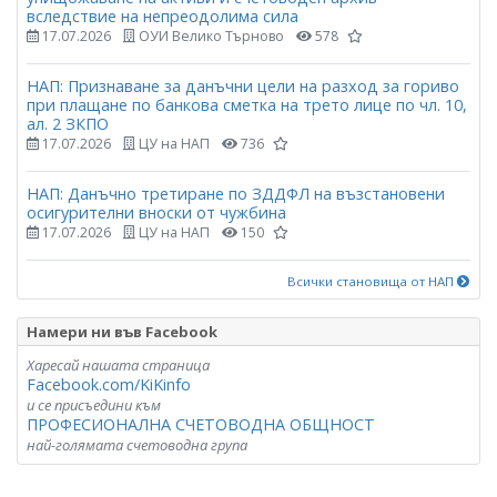
вследствие на непреодолима сила
17.07.2026
ОУИ Велико Търново
578
НАП: Признаване за данъчни цели на разход за гориво
при плащане по банкова сметка на трето лице по чл. 10,
ал. 2 ЗКПО
17.07.2026
ЦУ на НАП
736
НАП: Данъчно третиране по ЗДДФЛ на възстановени
осигурителни вноски от чужбина
17.07.2026
ЦУ на НАП
150
Всички становища от НАП
Намери ни във Facebook
Харесай нашата страница
Facebook.com/KiKinfo
и се присъедини към
ПРОФЕСИОНАЛНА СЧЕТОВОДНА ОБЩНОСТ
най-голямата счетоводна група