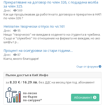
Прекратяване на договор по член 326, с подадена молба
за член 325.
Днес
569
Как ще продължавам да работя като договора е прекратен в НАП
по член 326 ?
Неплатен творчески отпуск по чл.161
Днес
95
Нищо "творческо" не виждам в ходенето на студента в чужбина.
Също и "служебно" по отношение на фирмата не виждам, но ако
шефът р...
Процент на осигуровки за стари години....
Днес
87
Kiarra, много благодаря!
Още от форума
Пълен достъп в КиК Инфо
8.33 €
16.29 лв.
за
/
без ДДС на месец при год. абонамент
по-лесно
по-бързо
Абонамент
по-сигурно*