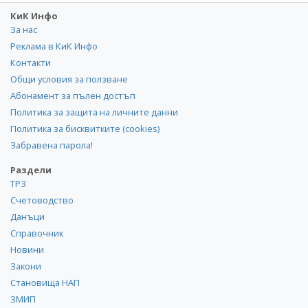
КиК Инфо
За нас
Реклама в КиК Инфо
Контакти
Общи условия за ползване
Абонамент за пълен достъп
Политика за защита на личните данни
Политика за бисквитките (cookies)
Забравена парола!
Раздели
ТРЗ
Счетоводство
Данъци
Справочник
Новини
Закони
Становища НАП
ЗМИП