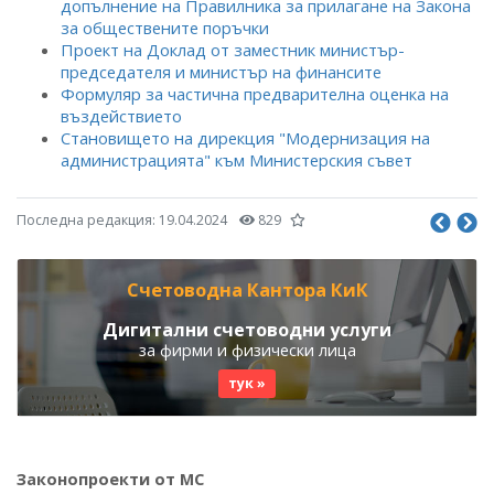
допълнение на Правилника за прилагане на Закона
за обществените поръчки
Проект на Доклад от заместник министър-
председателя и министър на финансите
Формуляр за частична предварителна оценка на
въздействието
Становището на дирекция "Модернизация на
администрацията" към Министерския съвет
Последна редакция:
19.04.2024
829
Счетоводна Кантора КиК
Дигитални счетоводни услуги
за фирми и физически лица
тук »
Законопроекти от МС