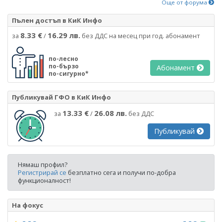
Още от форума
Пълен достъп в КиК Инфо
8.33 €
16.29 лв.
за
/
без ДДС на месец при год. абонамент
по-лесно
по-бързо
Абонамент
по-сигурно*
Публикувай ГФО в КиК Инфо
13.33 €
26.08 лв.
за
/
без ДДС
Публикувай
Нямаш профил?
Регистрирай се
безплатно сега и получи по-добра
функционалност!
На фокус