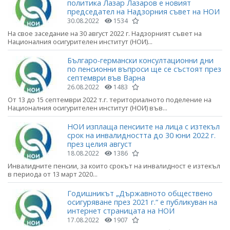
политика Лазар Лазаров е новият
председател на Надзорния съвет на НОИ
30.08.2022
1534
На свое заседание на 30 август 2022 г. Надзорният съвет на
Националния осигурителен институт (НОИ)...
Българо-германски консултационни дни
по пенсионни въпроси ще се състоят през
септември във Варна
26.08.2022
1483
От 13 до 15 септември 2022 т.г. териториалното поделение на
Националния осигурителен институт (НОИ) във...
НОИ изплаща пенсиите на лица с изтекъл
срок на инвалидността до 30 юни 2022 г.
през целия август
18.08.2022
1386
Инвалидните пенсии, за които срокът на инвалидност е изтекъл
в периода от 13 март 2020...
Годишникът „Държавното обществено
осигуряване през 2021 г.“ е публикуван на
интернет страницата на НОИ
17.08.2022
1907