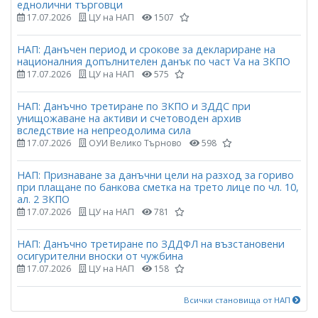
еднолични търговци
17.07.2026
ЦУ на НАП
1507
НАП: Данъчен период и срокове за деклариране на
националния допълнителен данък по част Vа на ЗКПО
17.07.2026
ЦУ на НАП
575
НАП: Данъчно третиране по ЗКПО и ЗДДС при
унищожаване на активи и счетоводен архив
вследствие на непреодолима сила
17.07.2026
ОУИ Велико Търново
598
НАП: Признаване за данъчни цели на разход за гориво
при плащане по банкова сметка на трето лице по чл. 10,
ал. 2 ЗКПО
17.07.2026
ЦУ на НАП
781
НАП: Данъчно третиране по ЗДДФЛ на възстановени
осигурителни вноски от чужбина
17.07.2026
ЦУ на НАП
158
Всички становища от НАП