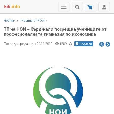
kik
.info
Новини
Новини от НОИ
ТП на НОИ – Кърджали посрещна учениците от
професионалната гимназия по икономика
Последна редакция:
04.11.2019
1289
Сподели