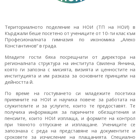
Териториалното поделение на НОИ (ТП на НОИ) в
Кърджали беше посетено от учениците от 10-ти клас към
Професионалната гимназия по икономика „Алеко
Константинов“ в града.
Младите гости бяха посрещнати от директора на
регионалната структура на института Свилена Янчина,
която ги запозна с мисията, визията и ценностите на
институцията и им разказа за основните принципи на
дейността й.
По време на гостуването си младежите посетиха
приемните на НОИ и научиха повече за работата на
служителите и за услугите, които те предоставят. Те
получиха информация за паричните обезщетения и
пенсиите, които НОИ изплаща, и формите на контрол
при тяхното отпускане и изплащане. Учениците се
запознаха с реда на представяне на документите и
сроковете за изчисление на плащанията. Специално