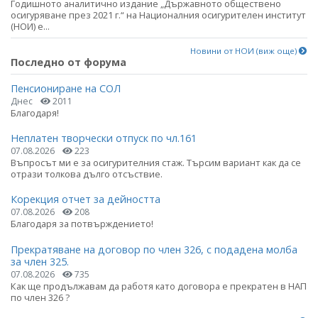
Годишното аналитично издание „Държавното обществено
осигуряване през 2021 г.“ на Националния осигурителен институт
(НОИ) е...
Новини от НОИ (виж още)
Последно от форума
Пенсиониране на СОЛ
Днес
2011
Благодаря!
Неплатен творчески отпуск по чл.161
07.08.2026
223
Въпросът ми е за осигурителния стаж. Търсим вариант как да се
отрази толкова дълго отсъствие.
Корекция отчет за дейността
07.08.2026
208
Благодаря за потвърждението!
Прекратяване на договор по член 326, с подадена молба
за член 325.
07.08.2026
735
Как ще продължавам да работя като договора е прекратен в НАП
по член 326 ?