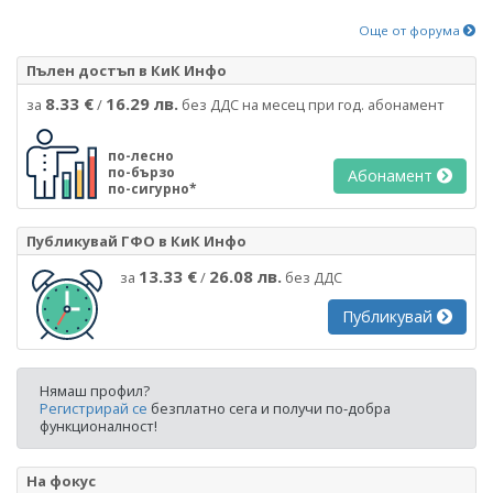
Още от форума
Пълен достъп в КиК Инфо
8.33 €
16.29 лв.
за
/
без ДДС на месец при год. абонамент
по-лесно
по-бързо
Абонамент
по-сигурно*
Публикувай ГФО в КиК Инфо
13.33 €
26.08 лв.
за
/
без ДДС
Публикувай
Нямаш профил?
Регистрирай се
безплатно сега и получи по-добра
функционалност!
На фокус