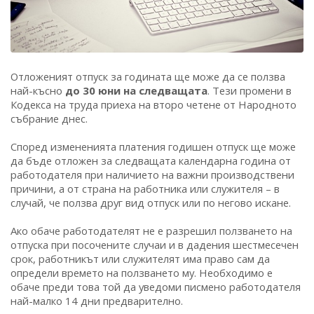
Отложеният отпуск за годината ще може да се ползва
най-късно
до 30 юни на следващата
. Тези промени в
Кодекса на труда приеха на второ четене от Народното
събрание днес.
Според измененията платения годишен отпуск ще може
да бъде отложен за следващата календарна година от
работодателя при наличието на важни производствени
причини, а от страна на работника или служителя – в
случай, че ползва друг вид отпуск или по негово искане.
Ако обаче работодателят не е разрешил ползването на
отпуска при посочените случаи и в дадения шестмесечен
срок, работникът или служителят има право сам да
определи времето на ползването му. Необходимо е
обаче преди това той да уведоми писмено работодателя
най-малко 14 дни предварително.