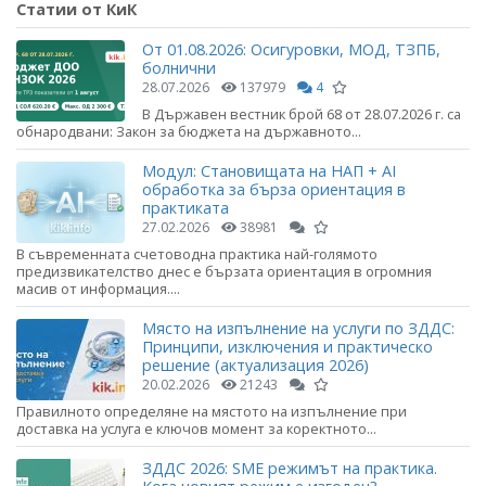
Статии от КиК
От 01.08.2026: Осигуровки, МОД, ТЗПБ,
болнични
28.07.2026
137979
4
В Държавен вестник брой 68 от 28.07.2026 г. са
обнародвани: Закон за бюджета на държавното...
Модул: Становищата на НАП + AI
обработка за бърза ориентация в
практиката
27.02.2026
38981
В съвременната счетоводна практика най-голямото
предизвикателство днес е бързата ориентация в огромния
масив от информация....
Място на изпълнение на услуги по ЗДДС:
Принципи, изключения и практическо
решение (актуализация 2026)
20.02.2026
21243
Правилното определяне на мястото на изпълнение при
доставка на услуга е ключов момент за коректното...
ЗДДС 2026: SME режимът на практика.