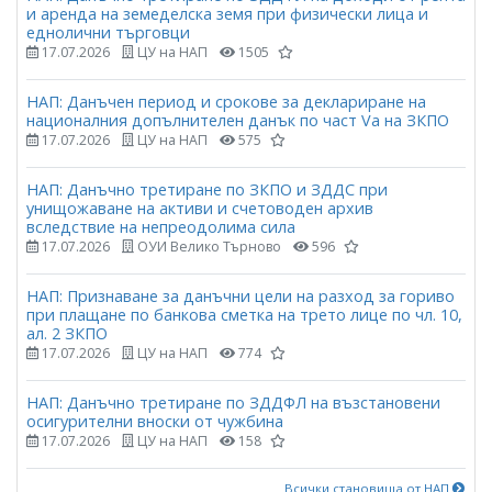
и аренда на земеделска земя при физически лица и
еднолични търговци
17.07.2026
ЦУ на НАП
1505
НАП: Данъчен период и срокове за деклариране на
националния допълнителен данък по част Vа на ЗКПО
17.07.2026
ЦУ на НАП
575
НАП: Данъчно третиране по ЗКПО и ЗДДС при
унищожаване на активи и счетоводен архив
вследствие на непреодолима сила
17.07.2026
ОУИ Велико Търново
596
НАП: Признаване за данъчни цели на разход за гориво
при плащане по банкова сметка на трето лице по чл. 10,
ал. 2 ЗКПО
17.07.2026
ЦУ на НАП
774
НАП: Данъчно третиране по ЗДДФЛ на възстановени
осигурителни вноски от чужбина
17.07.2026
ЦУ на НАП
158
Всички становища от НАП