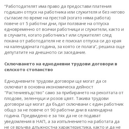
“Работодателят има право да предостави платения
годишен отпуск на работника или служителя и без негово
съгласие по време на престой (когато няма работа)
повече от 5 работни дни, при ползване на отпуска
едновременно от всички работници и служители, както и
в случаите, когато работникът или служителят след
покана от работодателя не е поискал отпуска си до края
на календарната година, за която се полага”, решиха още
депутатите на днешното си заседание.
Сключването на еднодневни трудови договори в
селското стопанство
Еднодневните трудови договори ще могат да се
сключват в основна икономическа дейност
"Растениевъдство" само за прибирането на реколтата от
плодове, зеленчуци и розов цвят. Такива трудови
договори ще могат да бъдат сключвани с един работник
общо за не повече от 90 работни дни в календарна
година. Предвидено е за тях да не се подават
уведомления в НАП, а за изпълнението на работата да
не се връчва длъжностна характеристика, както и да не