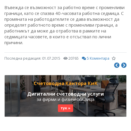
Въвежда се възможност за работно време с променливи
граници, като се спазва 40-часовата работна седмица. С
промяната на работодателите се дава възможност да
определят работното време с променливи граници, а
работникът да може да отработва в рамките на
седмицата часовете, в които е отсъствал по лични
причини.
Последна редакция:
01.07.2015
20765
5 Коментара
Счетоводна Кантора КиК
Дигитални счетоводни услуги
за фирми и физически лица
тук »