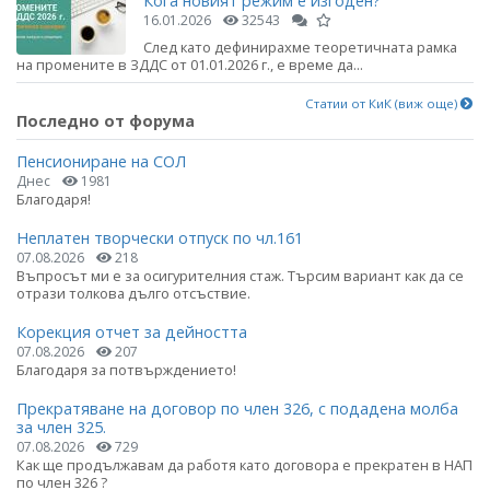
Кога новият режим е изгоден?
16.01.2026
32543
След като дефинирахме теоретичната рамка
на промените в ЗДДС от 01.01.2026 г., е време да...
Статии от КиК (виж още)
Последно от форума
Пенсиониране на СОЛ
Днес
1981
Благодаря!
Неплатен творчески отпуск по чл.161
07.08.2026
218
Въпросът ми е за осигурителния стаж. Търсим вариант как да се
отрази толкова дълго отсъствие.
Корекция отчет за дейността
07.08.2026
207
Благодаря за потвърждението!
Прекратяване на договор по член 326, с подадена молба
за член 325.
07.08.2026
729
Как ще продължавам да работя като договора е прекратен в НАП
по член 326 ?