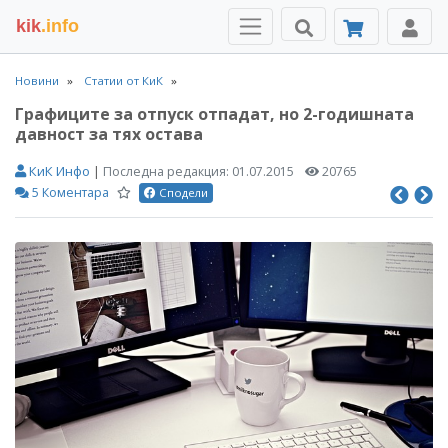
kik
.info
Новини
Статии от КиК
Графиците за отпуск отпадат, но 2-годишната
давност за тях остава
КиК Инфо
|
Последна редакция:
01.07.2015
20765
5 Коментара
Сподели