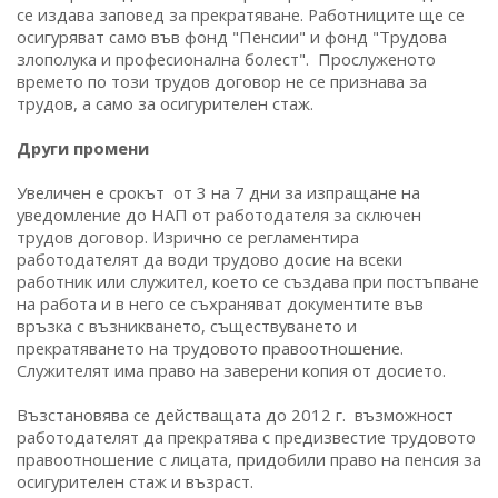
се издава заповед за прекратяване. Работниците ще се
осигуряват само във фонд "Пенсии" и фонд "Трудова
злополука и професионална болест". Прослуженото
времето по този трудов договор не се признава за
трудов, а само за осигурителен стаж.
Други промени
Увеличен е срокът от 3 на 7 дни за изпращане на
уведомление до НАП от работодателя за сключен
трудов договор. Изрично се регламентира
работодателят да води трудово досие на всеки
работник или служител, което се създава при постъпване
на работа и в него се съхраняват документите във
връзка с възникването, съществуването и
прекратяването на трудовото правоотношение.
Служителят има право на заверени копия от досието.
Възстановява се действащата до 2012 г. възможност
работодателят да прекратява с предизвестие трудовото
правоотношение с лицата, придобили право на пенсия за
осигурителен стаж и възраст.