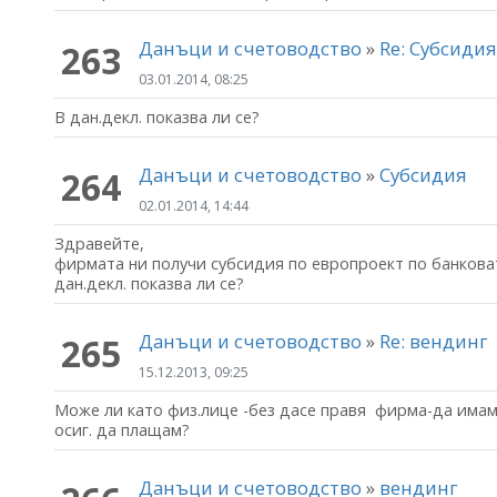
Данъци и счетоводство
»
Re: Субсиди
263
03.01.2014, 08:25
В дан.декл. показва ли се?
Данъци и счетоводство
»
Субсидия
264
02.01.2014, 14:44
Здравейте,
фирмата ни получи субсидия по европроект по банковат
дан.декл. показва ли се?
Данъци и счетоводство
»
Re: вендинг
265
15.12.2013, 09:25
Може ли като физ.лице -без дасе правя фирма-да има
осиг. да плащам?
Данъци и счетоводство
»
вендинг