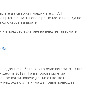
овците да свържат машините с НАП
а връзка с НАП. Това е решението на съда по
 си с касови апарати
и ни предстои слагане на вендинг автомати-
лба
о гледам печалбата ,която очакваме за 2013 ще
декл. в 2012 г. Та въпросът ми е -за
ще преведем повече данък-от колкото
м нещо/декл./-че няма да правя превод за