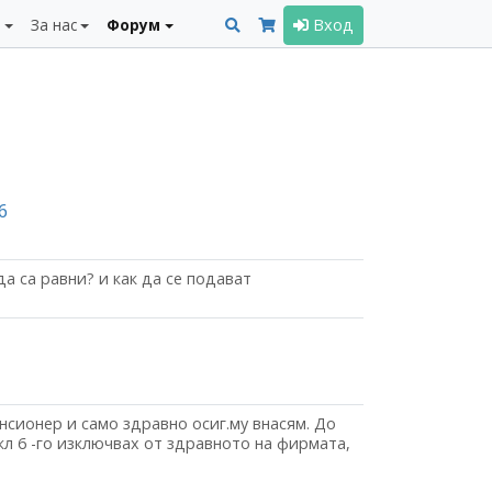
и
За нас
Форум
Вход
 6
а са равни? и как да се подават
сионер и само здравно осиг.му внасям. До
екл 6 -го изключвах от здравното на фирмата,