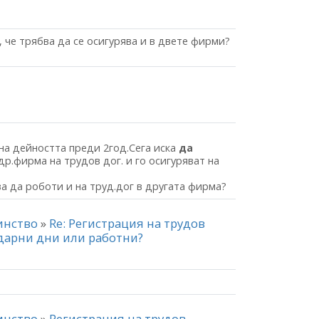
, че трябва да се осигурява и в двете фирми?
на дейността преди 2год.Сега иска
да
др.фирма на трудов дог. и го осигуряват на
а да роботи и на труд.дог в другата фирма?
чинство
»
Re: Регистрация на трудов
ндарни дни или работни?
чинство
»
Регистрация на трудов