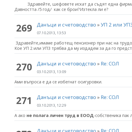
Здравейте, шефовете искат да съдят една фирма за 
Давността /5 год/ как се брои?Изтекла ли е?
Данъци и счетоводство
»
УП 2 или УП
269
07.10.2013, 13:53
Здравейте,имаме работещ пенсионер при нас на трудо
Кое УП 2 или УП3 трябва да му издадем за да го предст
Данъци и счетоводство
»
Re: СОЛ
270
03.10.2013, 13:09
Ами въпроса е да се избегнат осигуровки.
Данъци и счетоводство
»
Re: СОЛ
271
03.10.2013, 12:29
А ако
не полага личен труд в ЕООД
-собственика пак
Данъци и счетоводство
»
Re: СОЛ