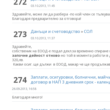
272
03.10.2013, 11:45
Здравейте, може ли да разбера -по кой член се тълкува
Благодаря предварително за отговора!
Данъци и счетоводство
»
СОЛ
273
03.10.2013, 11:37
Здравейте,
собственик на ЕООД-е подал декл.за временно спиране 
започне дейност отново
-но той в момента работи в 
320,лв.
Какви осиг. ще дължи в ЕООД, макар че ще продължав
Заплати, осигуровки, болнични, май
274
договор в НАП 3 дневния срок - кале
26.09.2013, 16:58
Благодаря много!
Заплати, осигуровки, болнични, май