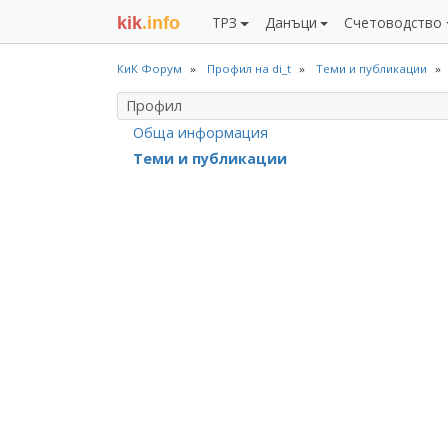
kik
.info
ТРЗ
Данъци
Счетоводство
КиК Форум
Профил на di_t
Теми и публикации
Профил
Обща информация
Теми и публикации