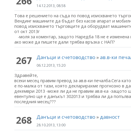
266
14.12.2013, 08:58
Това е решението на съда по повод изискването търг
Вендинг машините да бъдат без касов апарат и мобилн
повод изискването търговците да оборудват машините
от окт 2013г
-моля за коментар, защото Наредба 18 не е изменена 
ако може да пишете дали трябва връзка с НАП?
Данъци и счетоводство
»
ав.в-ки печа
267
06.12.2013, 15:20
Здравейте,
всеки месец правим превод за ав.в-ки печалба.Сега кат
е по-малка от тази, която декларирахме прогнозно в дан.
декември 2013 -може ли да не правим ав.в-ка -защото 
евентулно ще е данъкът 302013 и трябва ли да попълва
последния месец???
Данъци и счетоводство
»
давност
268
28.10.2013, 13:00