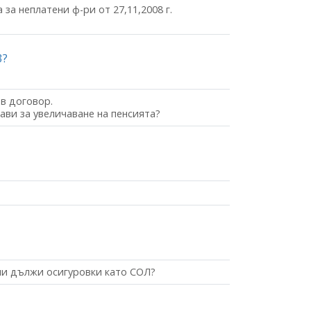
неплатени ф-ри от 27,11,2008 г.
3?
в договор.
ави за увеличаване на пенсията?
 ли дължи осигуровки като СОЛ?