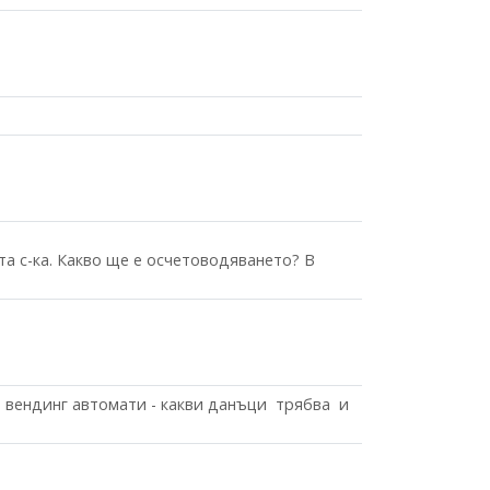
я
а с-ка. Какво ще е осчетоводяването? В
м вендинг автомати - какви данъци трябва и