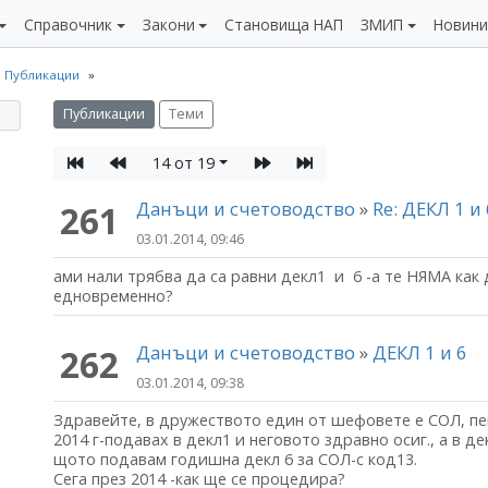
Справочник
Закони
Становища НАП
ЗМИП
Новин
Публикации
Публикации
Теми
14 от 19
Данъци и счетоводство
»
Re: ДЕКЛ 1 и
261
03.01.2014, 09:46
ами нали трябва да са равни декл1 и 6 -а те НЯМА как д
едновременно?
Данъци и счетоводство
»
ДЕКЛ 1 и 6
262
03.01.2014, 09:38
Здравейте, в дружеството един от шефовете е СОЛ, пен
2014 г-подавах в декл1 и неговото здравно осиг., а в д
щото подавам годишна декл 6 за СОЛ-с код13.
Сега през 2014 -как ще се процедира?