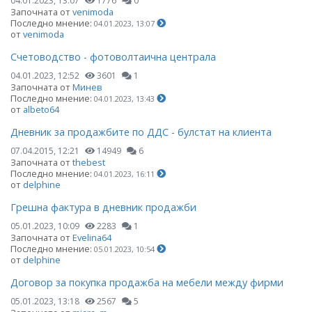
04.01.2023, 13:07
1776
0
Започната от
venimoda
Последно мнение:
04.01.2023, 13:07
от
venimoda
Счетоводство - фотоволтаична централа
04.01.2023, 12:52
3601
1
Започната от
Минев
Последно мнение:
04.01.2023, 13:43
от
albeto64
Дневник за продажбите по ДДС - булстат на клиента
07.04.2015, 12:21
14949
6
Започната от
thebest
Последно мнение:
04.01.2023, 16:11
от
delphine
Грешна фактура в дневник продажби
05.01.2023, 10:09
2283
1
Започната от
Evelina64
Последно мнение:
05.01.2023, 10:54
от
delphine
Договор за покупка продажба на мебели между фирми
05.01.2023, 13:18
2567
5