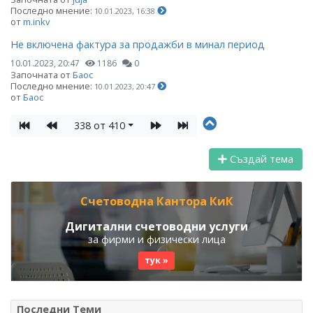
Последно мнение:
10.01.2023, 16:38
от
m.inkv
Не включена фактура за продажби в минал период
10.01.2023, 20:47
1186
0
Започната от
Баос
Последно мнение:
10.01.2023, 20:47
от
Баос
338 от 410
Създай тема
Счетоводна Кантора КиК
Дигитални счетоводни услуги
за фирми и физически лица
тук »
Последни Теми