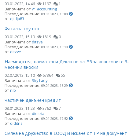
09.01.2023, 14:46
1197
1
Започната от
vr_accounting
Последно мнение:
09.01.2023, 15:00
от
djidja83
Фатална грушка
09.01.2023, 15:19
1819
0
Започната от
ditzve
Последно мнение:
09.01.2023, 15:19
от
ditzve
Наемодател, наемател и Декла по чл. 55 за авансовите 3-
месечни вноски
02.07.2013, 15:10
67364
55
Започната от
Sky Lady
Последно мнение:
09.01.2023, 16:29
от
nib
Частичен данъчен кредит
08.01.2023, 11:23
3762
7
Започната от
diditria
Последно мнение:
09.01.2023, 17:52
от
diditria
Смяна на дружество в ЕООД и искане от ТР на документ