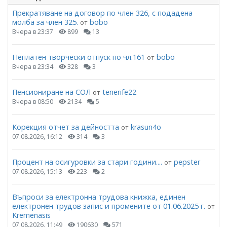
Прекратяване на договор по член 326, с подадена
молба за член 325.
bobo
от
Вчера в 23:37
899
13
Неплатен творчески отпуск по чл.161
bobo
от
Вчера в 23:34
328
3
Пенсиониране на СОЛ
tenerife22
от
Вчера в 08:50
2134
5
Корекция отчет за дейността
krasun4o
от
07.08.2026, 16:12
314
3
Процент на осигуровки за стари години....
pepster
от
07.08.2026, 15:13
223
2
Въпроси за електронна трудова книжка, единен
електронен трудов запис и промените от 01.06.2025 г.
от
Kremenasis
07.08.2026, 11:49
190630
571