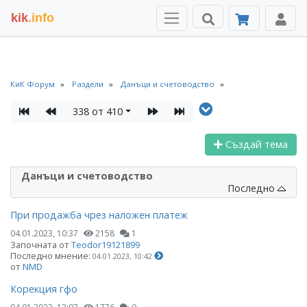
kik
.info
КиК Форум
Раздели
Данъци и счетоводство
338 от 410
Създай тема
Данъци и счетоводство
Последно
При продажба чрез наложен платеж
04.01.2023, 10:37
2158
1
Започната от
Teodor19121899
Последно мнение:
04.01.2023, 10:42
от
NMD
Корекция гфо