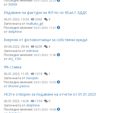
Последно мнение:
05.01.2023, 22:25
от
ХХХХХ
Издаване на фактури на ФЛ по чл 45.ал.1 ЗДДС
06.01.2023, 10:34
2043
4
Започната от
malkata_gd
Последно мнение:
06.01.2023, 11:01
от
delphine
Енергия от фотоволтаици за собствени нужди
09.06.2022, 09:44
8209
4
Започната от
edineva
Последно мнение:
06.01.2023, 11:40
от
AQ_1701
9% ставка
06.01.2023, 11:05
1219
1
Започната от
merijeki
Последно мнение:
06.01.2023, 12:05
от
tihomir.petrov
НСИ е отворен за подаване на отчети от 01.01.2023
06.01.2023, 14:28
1159
0
Започната от
delphine
Последно мнение:
06.01.2023, 14:28