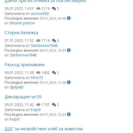
Данък при източника за платен лиценз
06.01.2023, 14:53
2174
5
Започната от
account92
Последно мнение:
09.01.2023, 09:59
от
tihomir.petrov
Сторна бележка
07.01.2023, 11:52
1714
3
Започната от
Stefanova1948
Последно мнение:
09.01.2023, 10:33
от
Stefanova1948
Разход признаване
09.01.2023, 11:38
1402
1
Започната от
Hrisi73
Последно мнение:
09.01.2023, 11:56
от
djidja83
Декларация чл.55
09.01.2023, 11:42
1707
2
Започната от
kopi3
Последно мнение:
09.01.2023, 12:23
от
kopi3
ДДС за несвойствен хляб за животни