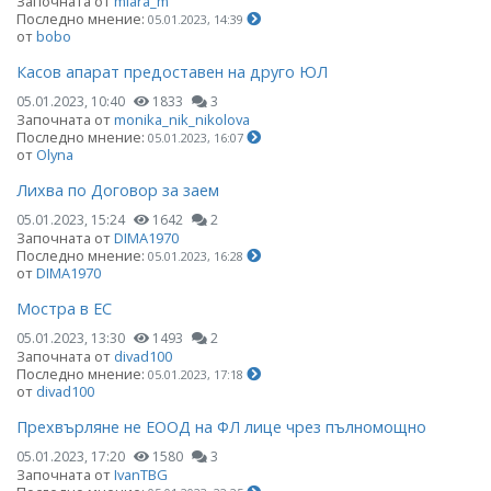
Започната от
miara_m
Последно мнение:
05.01.2023, 14:39
от
bobo
Касов апарат предоставен на друго ЮЛ
05.01.2023, 10:40
1833
3
Започната от
monika_nik_nikolova
Последно мнение:
05.01.2023, 16:07
от
Olyna
Лихва по Договор за заем
05.01.2023, 15:24
1642
2
Започната от
DIMA1970
Последно мнение:
05.01.2023, 16:28
от
DIMA1970
Мостра в ЕС
05.01.2023, 13:30
1493
2
Започната от
divad100
Последно мнение:
05.01.2023, 17:18
от
divad100
Прехвърляне не ЕООД на ФЛ лице чрез пълномощно
05.01.2023, 17:20
1580
3
Започната от
IvanTBG