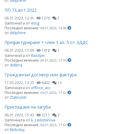
от
delphine
ПП 73,ал.1 2022
06.01.2023, 12:01
1276
1
Започната от
etog
Последно мнение:
06.01.2023, 14:38
от
delphine
Префактуриране + член 3 ал. 5 от ЗДДС
06.01.2023, 17:09
1418
1
Започната от
Вал3ри
Последно мнение:
06.01.2023, 17:14
от
diditria
Граждански договор или фактура
17.03.2022, 13:25
6402
13
Започната от
officce_acc
Последно мнение:
06.01.2023, 17:33
от
ZlatinaSK
Приспадане на загуба
06.01.2023, 15:43
2211
3
Започната от
k_radomirova
Последно мнение:
06.01.2023, 17:47
от
Nickolay