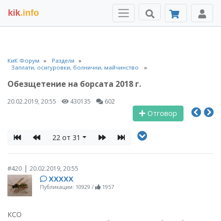
kik
.info
КиК Форум
Раздели
Заплати, осигуровки, болнични, майчинство
Обезщетение на борсата 2018 г.
20.02.2019, 20:55
430135
602
Отговор
22 от 31
|
#420
20.02.2019, 20:55
ХХХХХ
Публикации: 10929
/
1957
КСО