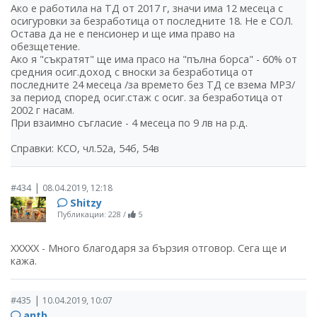
Ако е работила на ТД от 2017 г, значи има 12 месеца с
осигуровки за безработица от последните 18. Не е СОЛ.
Остава да не е пенсионер и ще има право на
обезщетение.
Ако я "съкратят" ще има прасо на "пълна борса" - 60% от
средния осиг.доход с вноски за безработица от
последните 24 месеца /за времето без ТД се взема МРЗ/
за период според осиг.стаж с осиг. за безработица от
2002 г насам.
При взаимно съгласие - 4 месеца по 9 лв на р.д.
Справки: КСО, чл.52а, 54б, 54в
|
#434
08.04.2019, 12:18
Shitzy
Публикации: 228
/
5
ХХХХХ - Много благодаря за бързия отговор. Сега ще и
кажа.
|
#435
10.04.2019, 10:07
antb