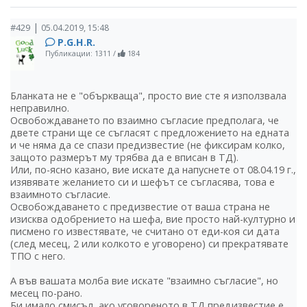
|
#429
05.04.2019, 15:48
P.G.H.R.
Публикации: 1311
/
184
Бланката не е "объркваща", просто вие сте я използвала
неправилно.
Освобождаването по взаимно съгласие предполага, че
двете страни ще се съгласят с предложението на едната
и че няма да се спази предизвестие (не фиксирам колко,
защото размерът му трябва да е вписан в ТД).
Или, по-ясно казано, вие искате да напуснете от 08.04.19 г.,
изявявате желанието си и шефът се съгласява, това е
взаимното съгласие.
Освобождаването с предизвестие от ваша страна не
изисква одобрението на шефа, вие просто най-културно и
писмено го известявате, че считано от еди-коя си дата
(след месец, 2 или колкото е уговорено) си прекратявате
ТПО с него.
А във вашата молба вие искате "взаимно съгласие", но
месец по-рано.
Би имало смисъл, ако уговореното в ТД предизвестие е