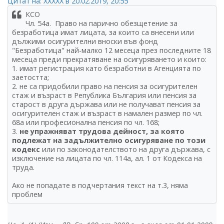
Цитат на: ХХХХХ в 20.02.2019, 20:55
КСО
Чл. 54а. Право на парично обезщетение за
безработица имат лицата, за които са внесени или
дължими осигурителни вноски във фонд
"Безработица" най-малко 12 месеца през последните 18
месеца преди прекратяване на осигуряването и които:
1. имат регистрация като безработни в Агенцията по
заетостта;
2. не са придобили право на пенсия за осигурителен
стаж и възраст в Република България или пенсия за
старост в друга държава или не получават пенсия за
осигурителен стаж и възраст в намален размер по чл.
68а или професионална пенсия по чл. 168;
3.
не упражняват трудова дейност, за която
подлежат на задължително осигуряване по този
кодекс
или по законодателството на друга държава, с
изключение на лицата по чл. 114а, ал. 1 от Кодекса на
труда.
Ако не попадате в подчертания текст на т.3, няма
проблем