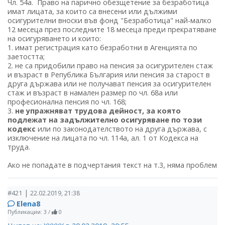
Чл. 54а. Право на парично обезщетение за безработица
имат лицата, за които са внесени или дължими
осигурителни вноски във фонд "Безработица" най-малко
12 месеца през последните 18 месеца преди прекратяване
на осигуряването и които:
1. имат регистрация като безработни в Агенцията по
заетостта;
2. не са придобили право на пенсия за осигурителен стаж
и възраст в Република България или пенсия за старост в
друга държава или не получават пенсия за осигурителен
стаж и възраст в намален размер по чл. 68а или
професионална пенсия по чл. 168;
3.
не упражняват трудова дейност, за която
подлежат на задължително осигуряване по този
кодекс
или по законодателството на друга държава, с
изключение на лицата по чл. 114а, ал. 1 от Кодекса на
труда.
Ако не попадате в подчертания текст на т.3, няма проблем
|
#421
22.02.2019, 21:38
Elena8
Публикации: 3
/
0