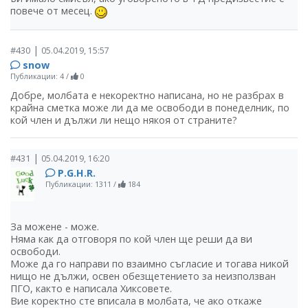
повече от месец.
|
#430
05.04.2019, 15:57
snow
Публикации: 4
/
0
Добре, молбата е некоректно написана, но не разбрах в
крайна сметка може ли да ме освободи в понеделник, по
кой член и дължи ли нещо някоя от страните?
|
#431
05.04.2019, 16:20
P.G.H.R.
Публикации: 1311
/
184
За можене - може.
Няма как да отговоря по кой член ще реши да ви
освободи.
Може да го направи по взаимно съгласие и тогава никой
нищо не дължи, освен обезщетението за неизползван
ПГО, както е написала Хиксовете.
Вие коректно сте вписала в молбата, че ако откаже