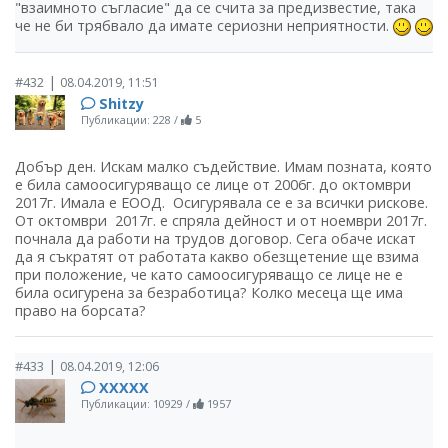
"взаимното съгласие" да се счита за предизвестие, така
че не би трябвало да имате сериозни неприятности.
|
#432
08.04.2019, 11:51
Shitzy
Публикации: 228
/
5
Добър ден. Искам малко съдействие. Имам позната, която
е била самоосигуряващо се лице от 2006г. до октомври
2017г. Имала е ЕООД. Осигурявала се е за всички рискове.
От октомври 2017г. е спряла дейност и от ноември 2017г.
почнала да работи на трудов договор. Сега обаче искат
да я съкратят от работата какво обезщетение ще взима
при положение, че като самоосигуряващо се лице не е
била осигурена за безработица? Колко месеца ще има
право на борсата?
|
#433
08.04.2019, 12:06
ХХХХХ
Публикации: 10929
/
1957