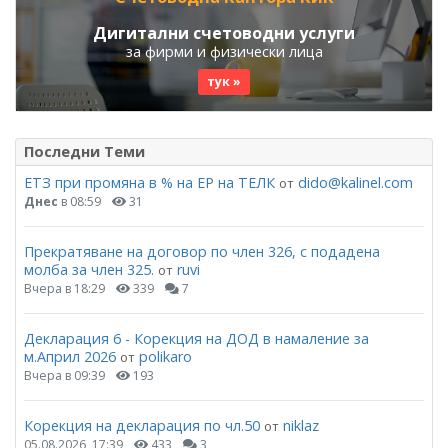
Дигитални счетоводни услуги
за фирми и физически лица
тук »
Последни Теми
ЕТЗ при промяна в % на ЕР на ТЕЛК
dido@kalinel.com
от
Днес
в 08:59
31
Прекратяване на договор по член 326, с подадена
молба за член 325.
ruvi
от
Вчера в 18:29
339
7
Декларация 6 - Корекция на ДОД в намаление за
м.Април 2026
polikaro
от
Вчера в 09:39
193
Корекция на декларация по чл.50
niklaz
от
05.08.2026, 17:39
433
3