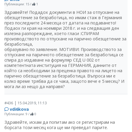
Публикации: 15
/
1
Здравейте! Подадох документи в НОИ за отпускане на
обезщетение за безработица, но имам стаж в Германия
през последните 24 месеца от датата на подаването!
Подаох ги края на ноември 2018 г. и на следващия ден
излезна разпореждане, което гласи :СПИРАМ
производството по отпускане на парично обезщетение за
безработица,
образувано по заявление. МОТИВИ: Производството за
отпускане на паричното обезщетение за безработица се
спира до издаване на формуляр СЕД U 002 от
компетентната институция на ГЕРМАНИЯ, данните от
който са необходими за преценка правото на лицето на
парично обезщетение за безработица. Въпроса ми е
колко време трябва да се чака, защото вече е 5 месец? И
мога ли аз нещо да направя?
|
#436
15.04.2019, 11:13
vdi6kova
Публикации: 9
/
0
Здравейте, искам да попитам ако се регистрирам на
борсата този месец кога ще ми преведат парите.