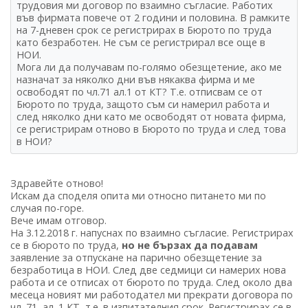
трудовия ми договор по взаимно съгласие. Работих
във фирмата повече от 2 години и половина. В рамките
на 7-дневен срок се регистрирах в Бюрото по труда
като безработен. Не съм се регистрирал все още в
НОИ.
Мога ли да получавам по-голямо обезщетение, ако ме
назначат за няколко дни във някаква фирма и ме
освободят по чл.71 ал.1 от КТ? Т.е. отписвам се от
Бюрото по труда, защото съм си намерил работа и
след няколко дни като ме освободят от новата фирма,
се регистрирам отново в Бюрото по труда и след това
в НОИ?
Здравейте отново!
Искам да споделя опита ми относно питането ми по
случая по-горе.
Вече имам отговор.
На 3.12.2018 г. напуснах по взаимно съгласие. Регистрирах
се в бюрото по труда,
но не бързах да подавам
заявление за отпускане на парично обезщетение за
безработица в НОИ. След две седмици си намерих нова
работа и се отписах от бюрото по труда. След около два
месеца новият ми работодател ми прекрати договора по
чл. 71, ал. 1 КТ, т.е. в изпитателния срок. Регистрирах се в