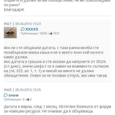
опциите и дължи ли ми обезщетение, че ме освобождава
по-рано?
Благодаря!
|
#427
05.04.2019, 15:23
ХХХХХ
Публикации: 10929
/
1957
Ако не сте объркали датата, с тази ранна молба сте
позабъркали малка каша и не е много ясно кой на кого
какво дължи.
Ако датата е грешна и сте искали да напуснете от 05.04.
(от днес), значи шефът се е навил на взаимното съгласие
на (чл. 325, ал. 1, т. 1) и никой на никого не дължи
обезщетение. Освен за не ползван отпуск, ако има такъв.
|
#428
05.04.2019, 15:25
snow
Публикации: 4
/
0
Датата е вярна, след 1 месец. Изтеглих бланката от форум
за човешки ресурси. Не очаквах да е объркваща.