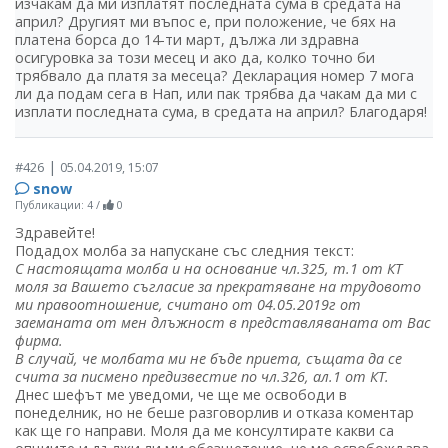
изчакам да ми изплатят последната сума в средата на
април? Другият ми въпос е, при положение, че бях на
платена борса до 14-ти март, дължа ли здравна
осигуровка за този месец и ако да, колко точно би
трябвало да платя за месеца? Декларация номер 7 мога
ли да подам сега в Нап, или пак трябва да чакам да ми с
изплати последната сума, в средата на април? Благодаря!
|
#426
05.04.2019, 15:07
snow
Публикации: 4
/
0
Здравейте!
Подадох молба за напускане със следния текст:
С настоящата молба и на основание чл.325, т.1 от КТ
моля за Вашето съгласие за прекратяване на трудовото
ми правоотношение, считано от 04.05.2019г от
заеманата от мен длъжност в представляваната от Вас
фирма.
В случай, че молбата ми не бъде приета, същата да се
счита за писмено предизвестие по чл.326, ал.1 от КТ.
Днес шефът ме уведоми, че ще ме освободи в
понеделник, но не беше разговорлив и отказа коментар
как ще го направи. Моля да ме консултирате какви са