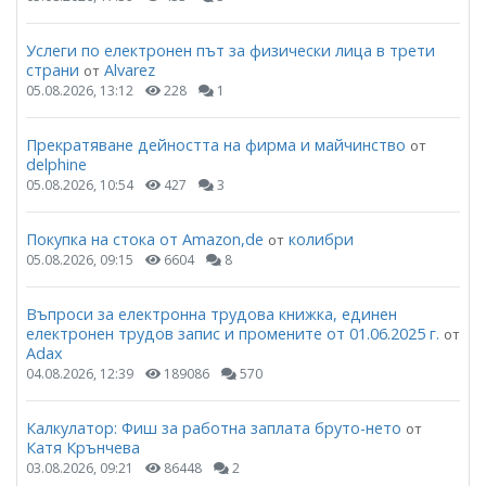
Услеги по електронен път за физически лица в трети
страни
Alvarez
от
05.08.2026, 13:12
228
1
Прекратяване дейността на фирма и майчинство
от
delphine
05.08.2026, 10:54
427
3
Покупка на стока от Amazon,de
колибри
от
05.08.2026, 09:15
6604
8
Въпроси за електронна трудова книжка, единен
електронен трудов запис и промените от 01.06.2025 г.
от
Adax
04.08.2026, 12:39
189086
570
Калкулатор: Фиш за работна заплата бруто-нето
от
Катя Крънчева
03.08.2026, 09:21
86448
2