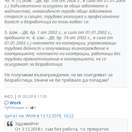
Чл. 4. (1) (Изм. - ДВ, бр. 109 от 2008 г., в сила от 01.01.2009
г.) Задължително осигурени за общо заболяване и
майчинство, инвалидност поради общо заболяване,
старост и смърт, трудова злополука и професионална
болест и безработица по този кодекс са:
5. (изм. - ДВ, бр. 1 от 2002 г., в сила от 01.01.2002 г.,
предишна т. 4, изм. - ДВ, бр. 74 от 2002 г., в сила от
01.01.2003 г.) членовете на кооперации, упражняващи
трудова дейност и получаващи възнаграждение в
кооперацията; членовете на кооперации, работещи без
трудови правоотношения в кооперацията, не се
осигуряват за безработица;
Не получавам възнаграждение, не ме осигуряват за
безработица, ззначи не би трябвало да попадам?
|
#422
01.03.2019, 11:55
Work
Публикации: 4
/
0
Цитат на: Work в 12.12.2018, 16:22
Здравейте!
От 3.12.2018 г. съм без работа, т.к. прекратих