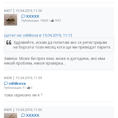
|
#437
15.04.2019, 11:36
ХХХХХ
Публикации: 10929
/
1957
Цитат на: vdi6kova в 15.04.2019, 11:13
Здравейте, искам да попитам ако се регистрирам
на борсата този месец кога ще ми преведат парите.
Зависи. Може би през юни, може и догодина, ако има
някой проблем, някоя проверка...
|
#438
15.04.2019, 11:39
vdi6kova
Публикации: 9
/
0
това сериозно ли е ?
|
#439
15.04.2019, 11:50
ХХХХХ