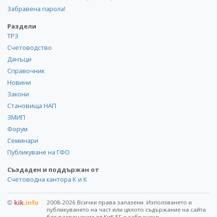
Забравена парола!
Раздели
ТРЗ
Счетоводство
Данъци
Справочник
Новини
Закони
Становища НАП
ЗМИП
Форум
Семинари
Публикуване на ГФО
Създаден и поддържан от
Счетоводна кантора К и К
©
kik
.info
2008-2026 Всички права запазени. Използването и
публикуването на част или цялото съдържание на сайта
без разрешение от КиK.БГ е забранено.