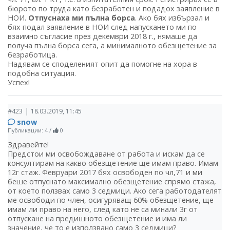
бюрото по труда като безработен и подадох заявление в
НОИ.
Отпуснаха ми пълна борса
. Ако бях избързал и
бях подал заявление в НОИ след напускането ми по
взаимно съгласие през декември 2018 г., нямаше да
получа пълна борса сега, а минималното обезщетение за
безработица.
Надявам се споделеният опит да помогне на хора в
подобна ситуация.
Успех!
|
#423
18.03.2019, 11:45
snow
Публикации: 4
/
0
Здравейте!
Предстои ми освобождаване от работа и искам да се
консултирам на какво обезщетение ще имам право. Имам
12г стаж. Февруари 2017 бях освободен по чл,71 и ми
беше отпуснато максимално обезщетение спрямо стажа,
от което ползвах само 3 седмици. Ако сега работодателят
ме освободи по член, осигуряващ 60% обезщетение, ще
имам ли право на него, след като не са минали 3г от
отпускане на предишното обезщетение и има ли
значение, че то е използвано само 3 седмици?