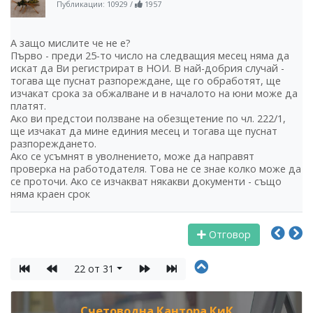
Публикации: 10929
/
1957
А защо мислите че не е?
Първо - преди 25-то число на следващия месец няма да
искат да Ви регистрират в НОИ. В най-добрия случай -
тогава ще пуснат разпореждане, ще го обработят, ще
изчакат срока за обжалване и в началото на юни може да
платят.
Ако ви предстои ползване на обезщетение по чл. 222/1,
ще изчакат да мине единия месец и тогава ще пуснат
разпореждането.
Ако се усъмнят в уволнението, може да направят
проверка на работодателя. Това не се знае колко може да
се проточи. Ако се изчакват някакви документи - също
няма краен срок
Отговор
22 от 31
Счетоводна Кантора КиК