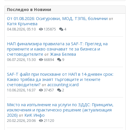
Последно в Новини
От 01.08.2026: Осигуровки, МОД, ТЗПБ, болнични
от
Катя Крънчева
04.08.2026, 05:10
135875
4
НАП финализира правилата за SAF-T: Преглед на
промените и какво означават те за бизнеса и
счетоводителите
Жана Белева
от
06.07.2026, 15:30
66894
9
SAF-T файл при поискване от НАП в 14-дневен срок:
Какво трябва да знаят търговците и техните
счетоводители?
accounting.icard
от
10.06.2026, 16:37
37457
2
Място на изпълнение на услуги по ЗДДС: Принципи,
изключения и практическо решение (актуализация
2026)
КиК Инфо
от
20.02.2026, 20:06
21120