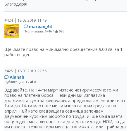
Благодаря!
|
#424
18.03.2019, 11:49
marpan_64
Публикации: 6746
/
686
Ще имате право на минимално обезщетение 9.00 лв. за 1
работен ден.
|
#425
18.03.2019, 22:56
Alanah
Публикации: 1
/
0
Здравейте. На 14-ти март изтече четиримесечното ми
право на платена борса. Тези дни ми изплатиха
дължимата сума за февруари, а предполагам, че дните от
1-ви до 14-ти март ще ми ги изплатят към средата на
април. Тъй като следващата седмица започвам
двумесечен курс към Бюрото по труда, и ще бъда заета
по цял ден, мога ли още тези дни да отида до НОИ, за да
ми нанесат тези четири месеца в книжката, или трябва да