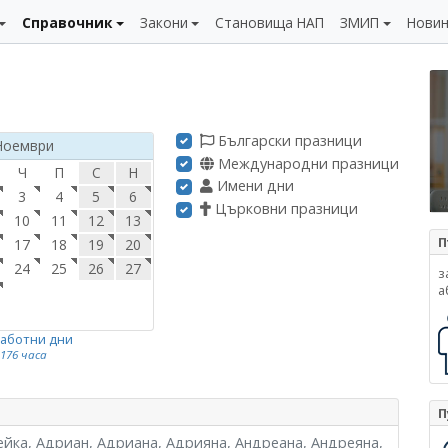
Справочник
Закони
Становища НАП
ЗМИП
Нови
Български празници
Ноември
Международни празници
Ч
П
С
Н
Имени дни
3
4
5
6
Църковни празници
10
11
12
13
П
17
18
19
20
24
25
26
27
з
а
работни дни
176 часа
П
ейка, Адриан, Адриана, Адрияна, Андреана, Андреяна,