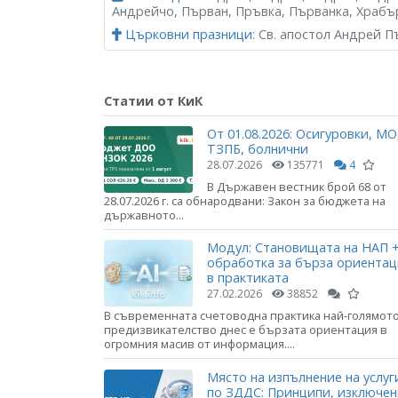
Андрейчо, Първан, Пръвка, Първанка, Храбъ
Църковни празници
: Св. апостол Андрей 
Статии от КиК
От 01.08.2026: Осигуровки, МО
ТЗПБ, болнични
28.07.2026
135771
4
В Държавен вестник брой 68 от
28.07.2026 г. са обнародвани: Закон за бюджета на
държавното...
Модул: Становищата на НАП +
обработка за бърза ориента
в практиката
27.02.2026
38852
В съвременната счетоводна практика най-голямот
предизвикателство днес е бързата ориентация в
огромния масив от информация....
Място на изпълнение на услуг
по ЗДДС: Принципи, изключе