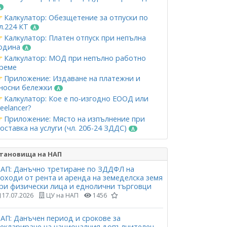
Калкулатор: Обезщетение за отпуски по
л.224 КТ
Калкулатор: Платен отпуск при непълна
одина
Калкулатор: МОД при непълно работно
реме
Приложение: Издаване на платежни и
носни бележки
Калкулатор: Кое е по-изгодно ЕООД или
reelancer?
Приложение: Място на изпълнение при
оставка на услуги (чл. 20б-24 ЗДДС)
тановища на НАП
АП: Данъчно третиране по ЗДДФЛ на
оходи от рента и аренда на земеделска земя
ри физически лица и еднолични търговци
17.07.2026
ЦУ на НАП
1456
АП: Данъчен период и срокове за
еклариране на националния допълнителен