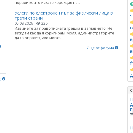
поради които искате корекция на...
Услеги по електронен път за физически лица в
ч
трети страни
е
05.08.2026
226
г
Извинете за правописната грешка в заглавието. Не
виждам как да я коригирам. Моля, администраторите
да го оправят, ако могат.
в
е
Още от форума
в
f
д
е)
С
Н
д
п
Н
д