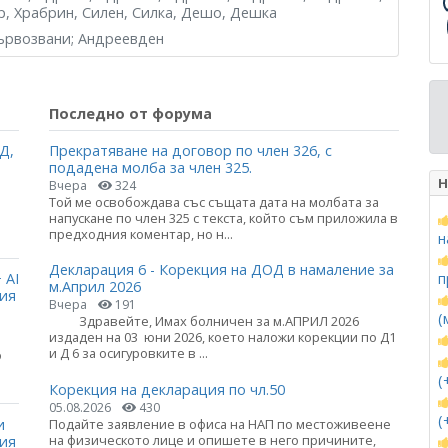
р, Храбрин, Силен, Силка, Дешо, Дешка
Първозвани; Андреевден
Последно от форума
Д,
Прекратяване на договор по член 326, с
подадена молба за член 325.
Н
Вчера
324
Той ме освобождава със същата дата на молбата за
напускане по член 325 с текста, който съм приложила в
предходния коментар, но н...
н
Декларация 6 - Корекция на ДОД в намаление за
п
 AI
м.Април 2026
ция
Вчера
191
(
Здравейте, Имах болничен за м.АПРИЛ 2026
издаден на 03 юни 2026, което наложи корекции по Д1
и Д 6 за осигуровките в ...
о
(
Корекция на декларация по чл.50
05.08.2026
430
(
и
Подайте заявление в офиса на НАП по местоживеене
на физическото лице и опишете в него причините,
ния