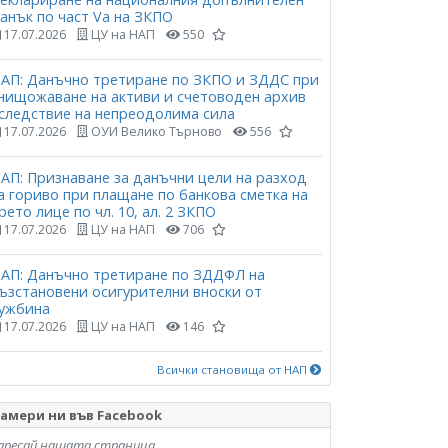
анък по част Vа на ЗКПО
17.07.2026
ЦУ на НАП
550
АП: Данъчно третиране по ЗКПО и ЗДДС при
нищожаване на активи и счетоводен архив
следствие на непреодолима сила
17.07.2026
ОУИ Велико Търново
556
АП: Признаване за данъчни цели на разход
а гориво при плащане по банкова сметка на
рето лице по чл. 10, ал. 2 ЗКПО
17.07.2026
ЦУ на НАП
706
АП: Данъчно третиране по ЗДДФЛ на
ъзстановени осигурителни вноски от
ужбина
17.07.2026
ЦУ на НАП
146
Всички становища от НАП
амери ни във Facebook
аресай нашата страница