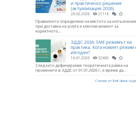
и практическо решение
(актуализация 2026)
20.02.2026
21118
Правилното определяне на мястото на изпълнени
при доставка на услуга е ключов момент за
коректното...
ЗДДС 2026: SME режимът на
практика. Кога новият режим 
изгоден?
16.01.2026
32465
След като дефинирахме теоретичната рамка на
промените в ЗДДС от 01.01.2026 г., е време да...
Статии от КиК (виж ощ