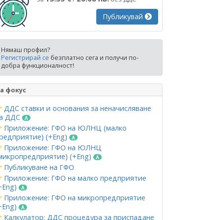
Публикувай
Нямаш профил?
Регистрирай се
безплатно сега и получи по-
добра функционалност!
а фокус
ДДС ставки и основания за неначисляване
а ДДС
Приложение: ГФО на ЮЛНЦ (малко
редприятие) (+Eng)
Приложение: ГФО на ЮЛНЦ
микропредприятие) (+Eng)
Публикуване на ГФО
Приложение: ГФО на малко предприятие
+Eng)
Приложение: ГФО на микропредприятие
+Eng)
Калкулатор: ДДС процедура за приспадане