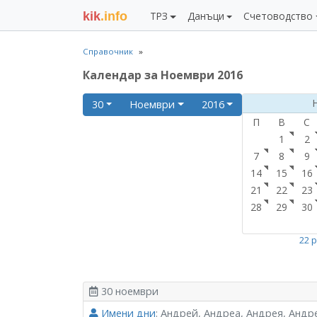
kik
.info
ТРЗ
Данъци
Счетоводство
Справочник
Календар за Ноември 2016
30
Ноември
2016
П
В
С
1
2
7
8
9
14
15
16
21
22
23
28
29
30
22 
30 ноември
Имени дни
: Андрей, Андреа, Андрея, Андр