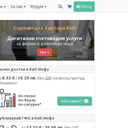
ни
За нас
Форум
Вход
Счетоводна Кантора КиК
Дигитални счетоводни услуги
за фирми и физически лица
тук »
ълен достъп в КиК Инфо
8.33 €
16.29 лв.
а
/
без ДДС на месец при год.
бонамент
по-лесно
по-бързо
Абонамент
по-сигурно*
убликувай ГФО в КиК Инфо
13.33 €
26.08 лв.
за
/
без ДДС