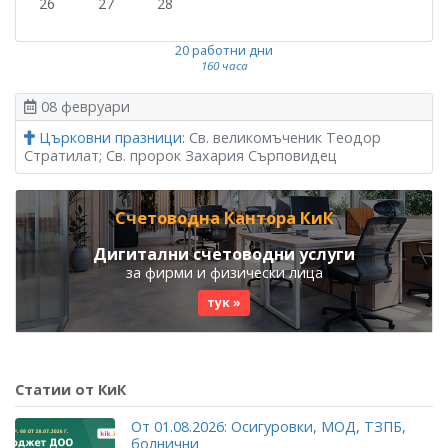
26
27
28
20 работни дни
160 часа
08 февруари
Църковни празници
: Св. великомъченик Теодор
Стратилат; Св. пророк Захария Сърповидец
Счетоводна Кантора КиК
Дигитални счетоводни услуги
за фирми и физически лица
тук »
Статии от КиК
От 01.08.2026: Осигуровки, МОД, ТЗПБ,
болнични