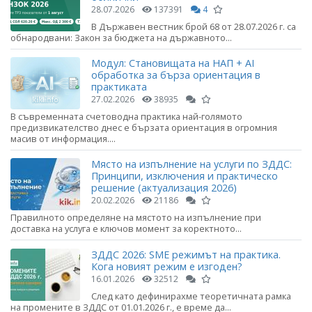
28.07.2026
137391
4
В Държавен вестник брой 68 от 28.07.2026 г. са
обнародвани: Закон за бюджета на държавното...
Модул: Становищата на НАП + AI
обработка за бърза ориентация в
практиката
27.02.2026
38935
В съвременната счетоводна практика най-голямото
предизвикателство днес е бързата ориентация в огромния
масив от информация....
Място на изпълнение на услуги по ЗДДС:
Принципи, изключения и практическо
решение (актуализация 2026)
20.02.2026
21186
Правилното определяне на мястото на изпълнение при
доставка на услуга е ключов момент за коректното...
ЗДДС 2026: SME режимът на практика.
Кога новият режим е изгоден?
16.01.2026
32512
След като дефинирахме теоретичната рамка
на промените в ЗДДС от 01.01.2026 г., е време да...