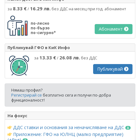
8.33 €
16.29 лв.
за
/
без ДДС на месец при год. абонамент
по-лесно
по-бързо
Абонамент
по-сигурно*
Публикувай ГФО в КиК Инфо
13.33 €
26.08 лв.
за
/
без ДДС
Публикувай
Нямаш профил?
Регистрирай се
безплатно сега и получи по-добра
функционалност!
На фокус
ДДС ставки и основания за неначисляване на ДДС
Приложение: ГФО на ЮЛНЦ (малко предприятие)
(+Eng)