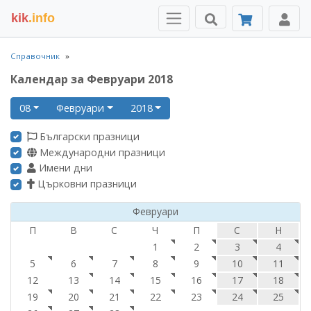
kik
.info
Справочник
Календар за Февруари 2018
08
Февруари
2018
Български празници
Международни празници
Имени дни
Църковни празници
Февруари
П
В
С
Ч
П
С
Н
1
2
3
4
5
6
7
8
9
10
11
12
13
14
15
16
17
18
19
20
21
22
23
24
25