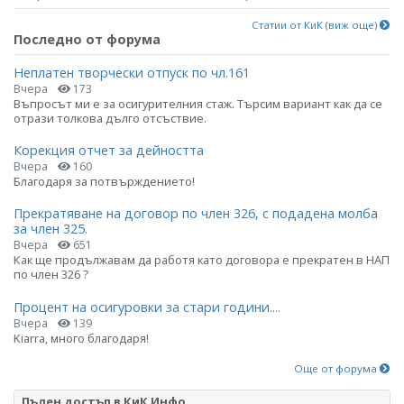
Статии от КиК (виж още)
Последно от форума
Неплатен творчески отпуск по чл.161
Вчера
173
Въпросът ми е за осигурителния стаж. Търсим вариант как да се
отрази толкова дълго отсъствие.
Корекция отчет за дейността
Вчера
160
Благодаря за потвърждението!
Прекратяване на договор по член 326, с подадена молба
за член 325.
Вчера
651
Как ще продължавам да работя като договора е прекратен в НАП
по член 326 ?
Процент на осигуровки за стари години....
Вчера
139
Kiarra, много благодаря!
Още от форума
Пълен достъп в КиК Инфо