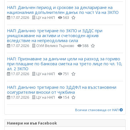
НАП: Данъчен период и срокове за деклариране на
националния допълнителен данък по част Vа на ЗКПО
17.07.2026
ЦУ на НАП
563
НАП: Данъчно третиране по ЗКПО и ЗДДС при
унищожаване на активи и счетоводен архив
вследствие на непреодолима сила
17.07.2026
ОУИ Велико Търново
588
НАП: Признаване за данъчни цели на разход за гориво
при плащане по банкова сметка на трето лице по чл. 10,
ал. 2 ЗКПО
17.07.2026
ЦУ на НАП
751
НАП: Данъчно третиране по ЗДДФЛ на възстановени
осигурителни вноски от чужбина
17.07.2026
ЦУ на НАП
154
Всички становища от НАП
Намери ни във Facebook