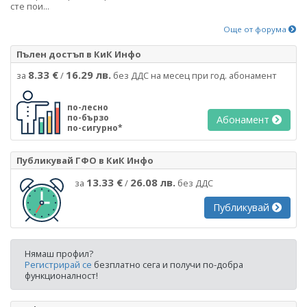
сте пои...
Още от форума
Пълен достъп в КиК Инфо
8.33 €
16.29 лв.
за
/
без ДДС на месец при год. абонамент
по-лесно
по-бързо
Абонамент
по-сигурно*
Публикувай ГФО в КиК Инфо
13.33 €
26.08 лв.
за
/
без ДДС
Публикувай
Нямаш профил?
Регистрирай се
безплатно сега и получи по-добра
функционалност!