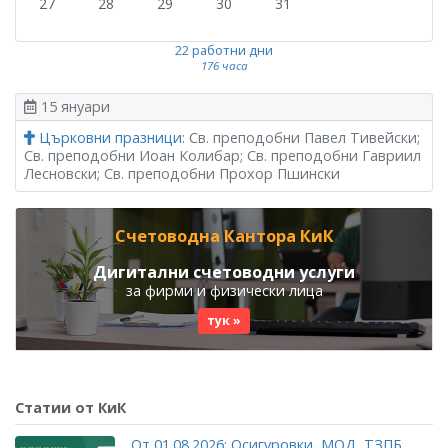
27
28
29
30
31
22 работни дни
176 часа
15 януари
Църковни празници
: Св. преподобни Павел Тивейски;
Св. преподобни Иоан Колибар; Св. преподобни Гавриил
Лесновски; Св. преподобни Прохор Пшински
Счетоводна Кантора КиК
Дигитални счетоводни услуги
за фирми и физически лица
тук »
Статии от КиК
От 01.08.2026: Осигуровки, МОД, ТЗПБ,