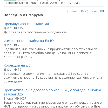
на промените в ЗДДС от 01.01.2026 г., е време да...
Статии от КиК (виж още)
Последно от форума
Превалутиране на капитал
Днес
1155
Да, това са ако собственика ги подава сам.
Изместване на кабел на Ер Юг
Днес
73
Здравейте, ние сме публично предприятие регистрирано по
реда на ТЗ и като лечебно заведение по ЗЛЗ. Подписан е
договор с Ер Юг з...
Корекция на Д6
Днес
161
За корекция в увеличение - не - подавате Д6 редовна с
разликите в повече. За корекция в намаление - да - бих опитала
обаче да по...
Прекратяване на договор по член 326, с подадена молба
за член 325.
Вчера
1027
Това, че работодателят неправомерно е подал прекратяване в
НАП противоречи на реалността, така, както я обяснявате. Вие