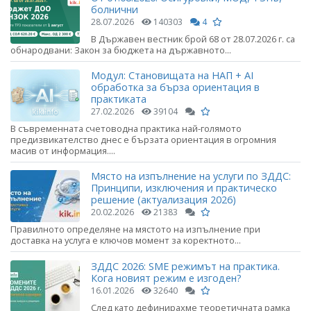
болнични
28.07.2026
140303
4
В Държавен вестник брой 68 от 28.07.2026 г. са
обнародвани: Закон за бюджета на държавното...
Модул: Становищата на НАП + AI
обработка за бърза ориентация в
практиката
27.02.2026
39104
В съвременната счетоводна практика най-голямото
предизвикателство днес е бързата ориентация в огромния
масив от информация....
Място на изпълнение на услуги по ЗДДС:
Принципи, изключения и практическо
решение (актуализация 2026)
20.02.2026
21383
Правилното определяне на мястото на изпълнение при
доставка на услуга е ключов момент за коректното...
ЗДДС 2026: SME режимът на практика.
Кога новият режим е изгоден?
16.01.2026
32640
След като дефинирахме теоретичната рамка