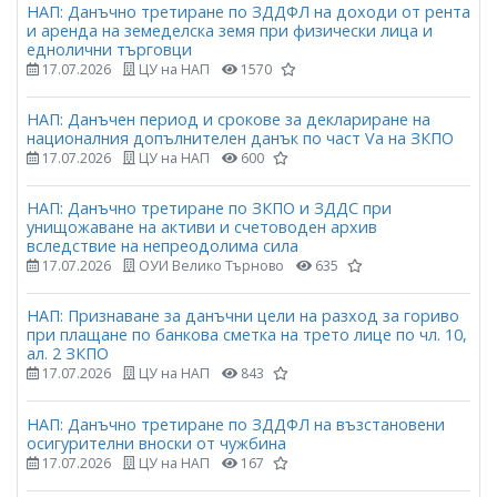
НАП: Данъчно третиране по ЗДДФЛ на доходи от рента
и аренда на земеделска земя при физически лица и
еднолични търговци
17.07.2026
ЦУ на НАП
1570
НАП: Данъчен период и срокове за деклариране на
националния допълнителен данък по част Vа на ЗКПО
17.07.2026
ЦУ на НАП
600
НАП: Данъчно третиране по ЗКПО и ЗДДС при
унищожаване на активи и счетоводен архив
вследствие на непреодолима сила
17.07.2026
ОУИ Велико Търново
635
НАП: Признаване за данъчни цели на разход за гориво
при плащане по банкова сметка на трето лице по чл. 10,
ал. 2 ЗКПО
17.07.2026
ЦУ на НАП
843
НАП: Данъчно третиране по ЗДДФЛ на възстановени
осигурителни вноски от чужбина
17.07.2026
ЦУ на НАП
167