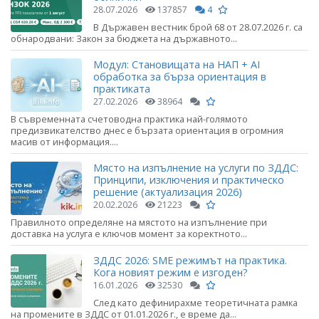
28.07.2026
137857
4
В Държавен вестник брой 68 от 28.07.2026 г. са
обнародвани: Закон за бюджета на държавното...
Модул: Становищата на НАП + AI
обработка за бърза ориентация в
практиката
27.02.2026
38964
В съвременната счетоводна практика най-голямото
предизвикателство днес е бързата ориентация в огромния
масив от информация....
Място на изпълнение на услуги по ЗДДС:
Принципи, изключения и практическо
решение (актуализация 2026)
20.02.2026
21223
Правилното определяне на мястото на изпълнение при
доставка на услуга е ключов момент за коректното...
ЗДДС 2026: SME режимът на практика.
Кога новият режим е изгоден?
16.01.2026
32530
След като дефинирахме теоретичната рамка
на промените в ЗДДС от 01.01.2026 г., е време да...