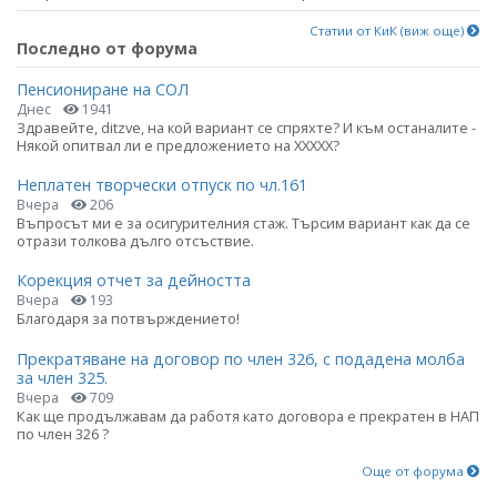
Статии от КиК (виж още)
Последно от форума
Пенсиониране на СОЛ
Днес
1941
Здравейте, ditzve, на кой вариант се спряхте? И към останалите -
Някой опитвал ли е предложението на ХХХХХ?
Неплатен творчески отпуск по чл.161
Вчера
206
Въпросът ми е за осигурителния стаж. Търсим вариант как да се
отрази толкова дълго отсъствие.
Корекция отчет за дейността
Вчера
193
Благодаря за потвърждението!
Прекратяване на договор по член 326, с подадена молба
за член 325.
Вчера
709
Как ще продължавам да работя като договора е прекратен в НАП
по член 326 ?
Още от форума