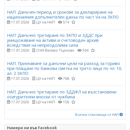
НАП: Данъчен период и срокове за деклариране на
националния допълнителен данък по част Vа на ЗКПО
17.07.2026
ЦУ на НАП
574
НАП: Данъчно третиране по ЗКПО и ЗДДС при
унищожаване на активи и счетоводен архив
вследствие на непреодолима сила
17.07.2026
ОУИ Велико Търново
594
НАП: Признаване за данъчни цели на разход за гориво
при плащане по банкова сметка на трето лице по чл. 10,
ал. 2 ЗКПО
17.07.2026
ЦУ на НАП
768
НАП: Данъчно третиране по ЗДДФЛ на възстановени
осигурителни вноски от чужбина
17.07.2026
ЦУ на НАП
158
Всички становища от НАП
Намери ни във Facebook