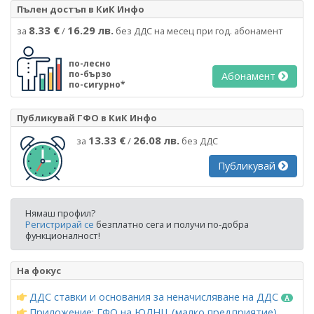
Пълен достъп в КиК Инфо
8.33 €
16.29 лв.
за
/
без ДДС на месец при год. абонамент
по-лесно
по-бързо
Абонамент
по-сигурно*
Публикувай ГФО в КиК Инфо
13.33 €
26.08 лв.
за
/
без ДДС
Публикувай
Нямаш профил?
Регистрирай се
безплатно сега и получи по-добра
функционалност!
На фокус
ДДС ставки и основания за неначисляване на ДДС
Приложение: ГФО на ЮЛНЦ (малко предприятие)