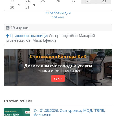
23
24
25
26
27
28
29
30
31
21 работни дни
168 часа
19 януари
Църковни празници
: Св. преподобни Макарий
Египетски; Св. Марк Ефески
Счетоводна Кантора КиК
Дигитални счетоводни услуги
за фирми и физически лица
тук »
Статии от КиК
От 01.08.2026: Осигуровки, МОД, ТЗПБ,
болнични