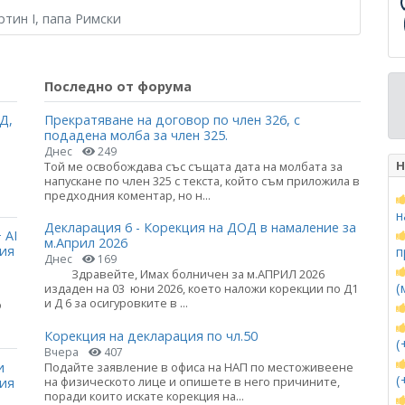
ртин I, папа Римски
Последно от форума
Д,
Прекратяване на договор по член 326, с
подадена молба за член 325.
Днес
249
Н
Той ме освобождава със същата дата на молбата за
напускане по член 325 с текста, който съм приложила в
предходния коментар, но н...
н
Декларация 6 - Корекция на ДОД в намаление за
 AI
м.Април 2026
ция
п
Днес
169
Здравейте, Имах болничен за м.АПРИЛ 2026
(
издаден на 03 юни 2026, което наложи корекции по Д1
и Д 6 за осигуровките в ...
о
Корекция на декларация по чл.50
(
Вчера
407
и
Подайте заявление в офиса на НАП по местоживеене
(
на физическото лице и опишете в него причините,
ния
поради които искате корекция на...