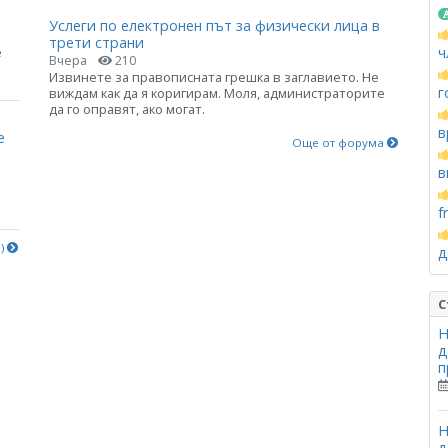
Услеги по електронен път за физически лица в
трети страни
е
ч
Вчера
210
Извинете за правописната грешка в заглавието. Не
г
виждам как да я коригирам. Моля, администраторите
да го оправят, ако могат.
в
е
Още от форума
в
f
е)
д
С
Н
д
п
Н
д