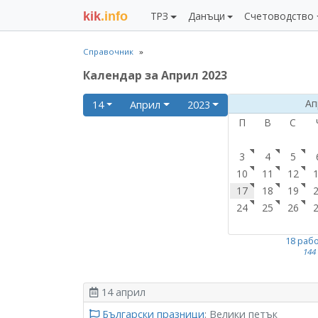
kik
.info
ТРЗ
Данъци
Счетоводство
Справочник
Календар за Април 2023
Ап
14
Април
2023
П
В
С
3
4
5
10
11
12
17
18
19
24
25
26
18 раб
144
14 април
Български празници
: Велики петък