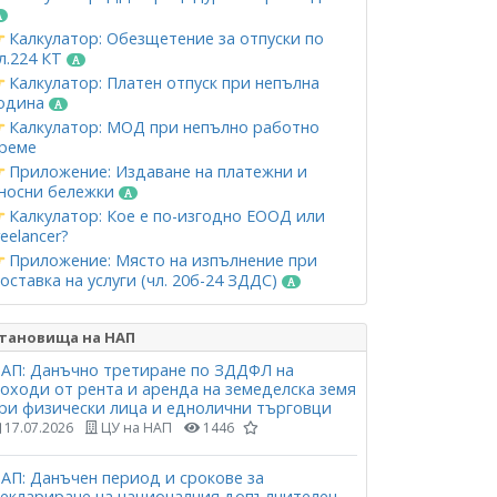
Калкулатор: Обезщетение за отпуски по
л.224 КТ
Калкулатор: Платен отпуск при непълна
одина
Калкулатор: МОД при непълно работно
реме
Приложение: Издаване на платежни и
носни бележки
Калкулатор: Кое е по-изгодно ЕООД или
reelancer?
Приложение: Място на изпълнение при
оставка на услуги (чл. 20б-24 ЗДДС)
тановища на НАП
АП: Данъчно третиране по ЗДДФЛ на
оходи от рента и аренда на земеделска земя
ри физически лица и еднолични търговци
17.07.2026
ЦУ на НАП
1446
АП: Данъчен период и срокове за
еклариране на националния допълнителен