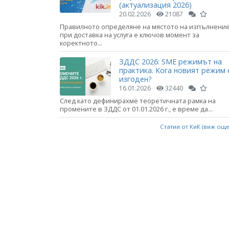
(актуализация 2026)
20.02.2026
21087
Правилното определяне на мястото на изпълнени
при доставка на услуга е ключов момент за
коректното...
ЗДДС 2026: SME режимът на
практика. Кога новият режим 
изгоден?
16.01.2026
32440
След като дефинирахме теоретичната рамка на
промените в ЗДДС от 01.01.2026 г., е време да...
Статии от КиК (виж ощ