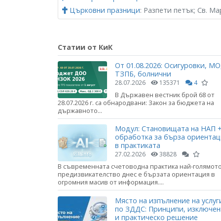
Църковни празници
: Разпети петък; Св. Ма
Статии от КиК
От 01.08.2026: Осигуровки, МО
ТЗПБ, болнични
28.07.2026
135371
4
В Държавен вестник брой 68 от
28.07.2026 г. са обнародвани: Закон за бюджета на
държавното...
Модул: Становищата на НАП +
обработка за бърза ориента
в практиката
27.02.2026
38828
В съвременната счетоводна практика най-голямот
предизвикателство днес е бързата ориентация в
огромния масив от информация....
Място на изпълнение на услуг
по ЗДДС: Принципи, изключе
и практическо решение