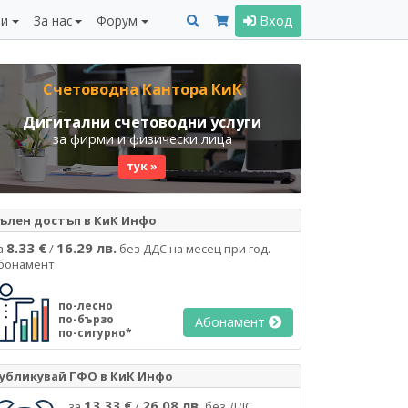
ни
За нас
Форум
Вход
Счетоводна Кантора КиК
Дигитални счетоводни услуги
за фирми и физически лица
тук »
ълен достъп в КиК Инфо
8.33 €
16.29 лв.
а
/
без ДДС на месец при год.
бонамент
по-лесно
по-бързо
Абонамент
по-сигурно*
убликувай ГФО в КиК Инфо
13.33 €
26.08 лв.
за
/
без ДДС