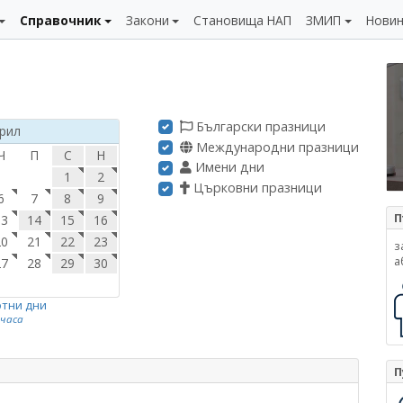
Справочник
Закони
Становища НАП
ЗМИП
Нови
Български празници
рил
Международни празници
Ч
П
С
Н
Имени дни
1
2
Църковни празници
6
7
8
9
П
13
14
15
16
20
21
22
23
з
а
27
28
29
30
отни дни
 часа
П