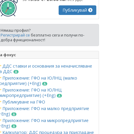
Публикувай
Нямаш профил?
Регистрирай се
безплатно сега и получи по-
добра функционалност!
а фокус
ДДС ставки и основания за неначисляване
а ДДС
Приложение: ГФО на ЮЛНЦ (малко
редприятие) (+Eng)
Приложение: ГФО на ЮЛНЦ
микропредприятие) (+Eng)
Публикуване на ГФО
Приложение: ГФО на малко предприятие
+Eng)
Приложение: ГФО на микропредприятие
+Eng)
Калкулатор: ДДС процедура за приспадане