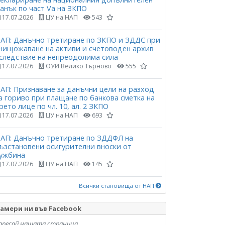
анък по част Vа на ЗКПО
17.07.2026
ЦУ на НАП
543
АП: Данъчно третиране по ЗКПО и ЗДДС при
нищожаване на активи и счетоводен архив
следствие на непреодолима сила
17.07.2026
ОУИ Велико Търново
555
АП: Признаване за данъчни цели на разход
а гориво при плащане по банкова сметка на
рето лице по чл. 10, ал. 2 ЗКПО
17.07.2026
ЦУ на НАП
693
АП: Данъчно третиране по ЗДДФЛ на
ъзстановени осигурителни вноски от
ужбина
17.07.2026
ЦУ на НАП
145
Всички становища от НАП
амери ни във Facebook
аресай нашата страница