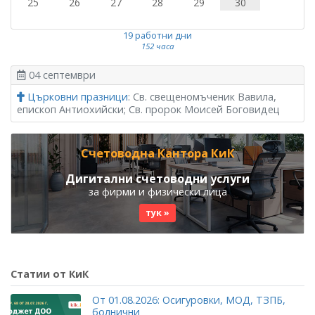
25
26
27
28
29
30
19 работни дни
152 часа
04 септември
Църковни празници
: Св. свещеномъченик Вавила,
епископ Антиохийски; Св. пророк Моисей Боговидец
Счетоводна Кантора КиК
Дигитални счетоводни услуги
за фирми и физически лица
тук »
Статии от КиК
От 01.08.2026: Осигуровки, МОД, ТЗПБ,
болнични