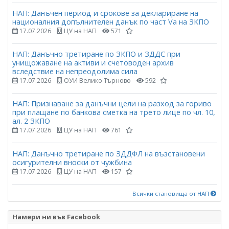
НАП: Данъчен период и срокове за деклариране на
националния допълнителен данък по част Vа на ЗКПО
17.07.2026
ЦУ на НАП
571
НАП: Данъчно третиране по ЗКПО и ЗДДС при
унищожаване на активи и счетоводен архив
вследствие на непреодолима сила
17.07.2026
ОУИ Велико Търново
592
НАП: Признаване за данъчни цели на разход за гориво
при плащане по банкова сметка на трето лице по чл. 10,
ал. 2 ЗКПО
17.07.2026
ЦУ на НАП
761
НАП: Данъчно третиране по ЗДДФЛ на възстановени
осигурителни вноски от чужбина
17.07.2026
ЦУ на НАП
157
Всички становища от НАП
Намери ни във Facebook