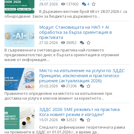
28.07.2026
137602
4
В Държавен вестник брой 68 от 28.07.2026 г. са
обнародвани: Закон за бюджета на държавното...
Модул: Становищата на НАП + AI
обработка за бърза ориентация в
практиката
27.02.2026
38952
В съвременната счетоводна практика най-голямото
предизвикателство днес е бързата ориентация в огромния
масив от информация....
Място на изпълнение на услуги по ЗДДС:
Принципи, изключения и практическо
решение (актуализация 2026)
20.02.2026
21206
Правилното определяне на мястото на изпълнение при
доставка на услуга е ключов момент за коректното...
ЗДДС 2026: SME режимът на практика.
Кога новият режим е изгоден?
16.01.2026
32523
След като дефинирахме теоретичната рамка
на промените в ЗДДС от 01.01.2026 г., е време да...