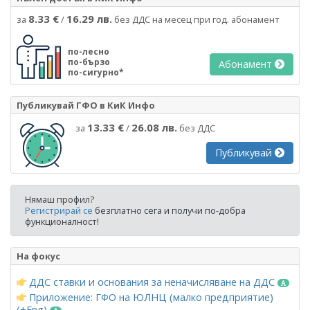
8.33 €
16.29 лв.
за
/
без ДДС на месец при год. абонамент
по-лесно
по-бързо
Абонамент
по-сигурно*
Публикувай ГФО в КиК Инфо
13.33 €
26.08 лв.
за
/
без ДДС
Публикувай
Нямаш профил?
Регистрирай се
безплатно сега и получи по-добра
функционалност!
На фокус
ДДС ставки и основания за неначисляване на ДДС
Приложение: ГФО на ЮЛНЦ (малко предприятие)
(+Eng)