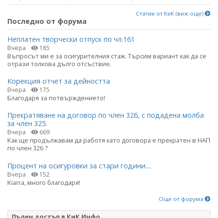
Статии от КиК (виж още)
Последно от форума
Неплатен творчески отпуск по чл.161
Вчера
185
Въпросът ми е за осигурителния стаж. Търсим вариант как да се
отрази толкова дълго отсъствие.
Корекция отчет за дейността
Вчера
175
Благодаря за потвърждението!
Прекратяване на договор по член 326, с подадена молба
за член 325.
Вчера
669
Как ще продължавам да работя като договора е прекратен в НАП
по член 326 ?
Процент на осигуровки за стари години....
Вчера
152
Kiarra, много благодаря!
Още от форума
Пълен достъп в КиК Инфо