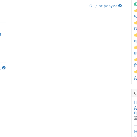
Още от форума
е
ч
г
е
в
в
f
е)
д
С
Н
д
п
Н
д