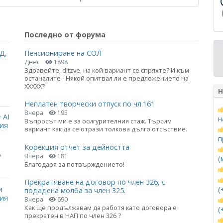
Последно от форума
Д,
Пенсиониране на СОЛ
Днес
1898
Здравейте, ditzve, на кой вариант се спряхте? И към
останалите - Някой опитвал ли е предложението на
ХХХХХ?
Н
Неплатен творчески отпуск по чл.161
Вчера
195
 AI
н
Въпросът ми е за осигурителния стаж. Търсим
ция
вариант как да се отрази толкова дълго отсъствие.
п
Корекция отчет за дейността
о
Вчера
181
(
Благодаря за потвърждението!
Прекратяване на договор по член 326, с
и
(
подадена молба за член 325.
ния
Вчера
690
Как ще продължавам да работя като договора е
(
прекратен в НАП по член 326 ?