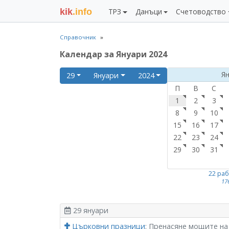
kik
.info
ТРЗ
Данъци
Счетоводство
Справочник
Календар за Януари 2024
Я
29
Януари
2024
П
В
С
1
2
3
8
9
10
15
16
17
22
23
24
29
30
31
22 ра
17
29 януари
Църковни празници
: Пренасяне мощите на