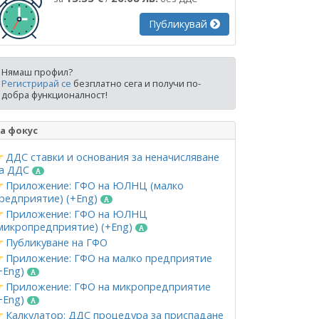
Публикувай
Нямаш профил?
Регистрирай се
безплатно сега и получи по-
добра функционалност!
а фокус
ДДС ставки и основания за неначисляване
а ДДС
Приложение: ГФО на ЮЛНЦ (малко
редприятие) (+Eng)
Приложение: ГФО на ЮЛНЦ
микропредприятие) (+Eng)
Публикуване на ГФО
Приложение: ГФО на малко предприятие
+Eng)
Приложение: ГФО на микропредприятие
+Eng)
Калкулатор: ДДС процедура за приспадане