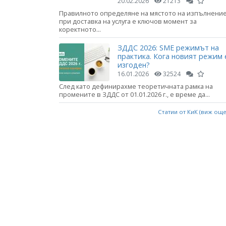
20.02.2026
21213
Правилното определяне на мястото на изпълнени
при доставка на услуга е ключов момент за
коректното...
ЗДДС 2026: SME режимът на
практика. Кога новият режим 
изгоден?
16.01.2026
32524
След като дефинирахме теоретичната рамка на
промените в ЗДДС от 01.01.2026 г., е време да...
Статии от КиК (виж ощ