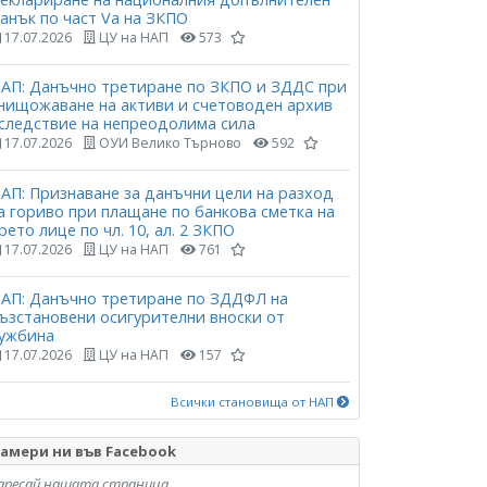
анък по част Vа на ЗКПО
17.07.2026
ЦУ на НАП
573
АП: Данъчно третиране по ЗКПО и ЗДДС при
нищожаване на активи и счетоводен архив
следствие на непреодолима сила
17.07.2026
ОУИ Велико Търново
592
АП: Признаване за данъчни цели на разход
а гориво при плащане по банкова сметка на
рето лице по чл. 10, ал. 2 ЗКПО
17.07.2026
ЦУ на НАП
761
АП: Данъчно третиране по ЗДДФЛ на
ъзстановени осигурителни вноски от
ужбина
17.07.2026
ЦУ на НАП
157
Всички становища от НАП
амери ни във Facebook
аресай нашата страница