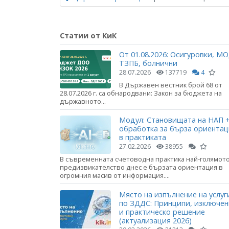
Статии от КиК
От 01.08.2026: Осигуровки, МО
ТЗПБ, болнични
28.07.2026
137719
4
В Държавен вестник брой 68 от
28.07.2026 г. са обнародвани: Закон за бюджета на
държавното...
Модул: Становищата на НАП +
обработка за бърза ориента
в практиката
27.02.2026
38955
В съвременната счетоводна практика най-голямот
предизвикателство днес е бързата ориентация в
огромния масив от информация....
Място на изпълнение на услуг
по ЗДДС: Принципи, изключе
и практическо решение
(актуализация 2026)