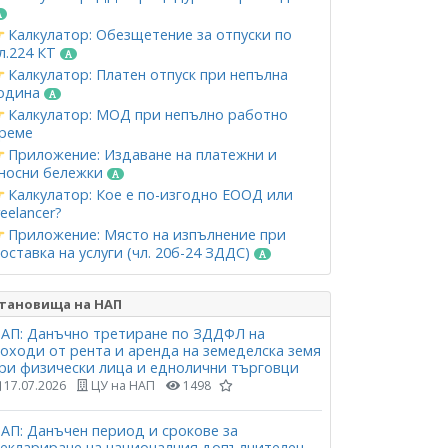
Калкулатор: Обезщетение за отпуски по
л.224 КТ
Калкулатор: Платен отпуск при непълна
одина
Калкулатор: МОД при непълно работно
реме
Приложение: Издаване на платежни и
носни бележки
Калкулатор: Кое е по-изгодно ЕООД или
reelancer?
Приложение: Място на изпълнение при
оставка на услуги (чл. 20б-24 ЗДДС)
тановища на НАП
АП: Данъчно третиране по ЗДДФЛ на
оходи от рента и аренда на земеделска земя
ри физически лица и еднолични търговци
17.07.2026
ЦУ на НАП
1498
АП: Данъчен период и срокове за
еклариране на националния допълнителен