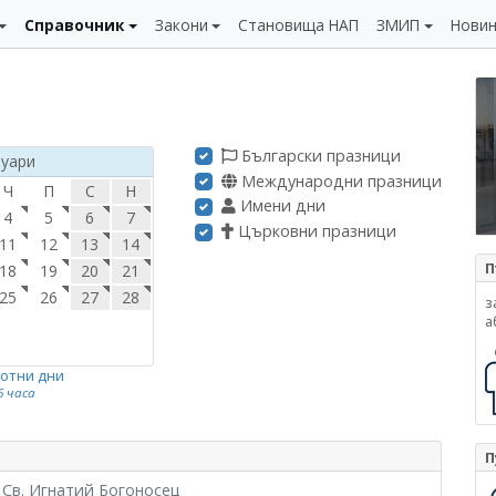
Справочник
Закони
Становища НАП
ЗМИП
Нови
Български празници
нуари
Международни празници
Ч
П
С
Н
Имени дни
4
5
6
7
Църковни празници
11
12
13
14
П
18
19
20
21
25
26
27
28
з
а
ботни дни
6 часа
П
 Св. Игнатий Богоносец