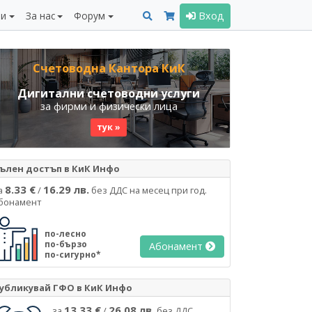
ни
За нас
Форум
Вход
Счетоводна Кантора КиК
Дигитални счетоводни услуги
за фирми и физически лица
тук »
ълен достъп в КиК Инфо
8.33 €
16.29 лв.
а
/
без ДДС на месец при год.
бонамент
по-лесно
по-бързо
Абонамент
по-сигурно*
убликувай ГФО в КиК Инфо
13.33 €
26.08 лв.
за
/
без ДДС