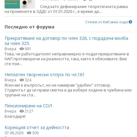
След като дефинирахме теоретичната рамка
на промените в ЗДДС от 01.01.2026 г., е време да...
Статии от КиК (виж още)
Последно от форума
Прекратяване на договор по член 326, с подадена молба
за член 325.
Вчера
891
Това, че работодателят неправомерно е подал прекратяване в
НАП противоречи на реалността, така, както я обяснявате. Вие
сте пои...
Неплатен творчески отпуск по чл.161
Вчера
324
Ясен ми е въпросът, но не намирам "удобен" отговор.
Студентът да си прави сметка и да избере ходене в чужбина или
трупане на ста...
Пенсиониране на СОЛ
Вчера
2127
Благодаря!
Корекция отчет за дейността
07.08.2026
309