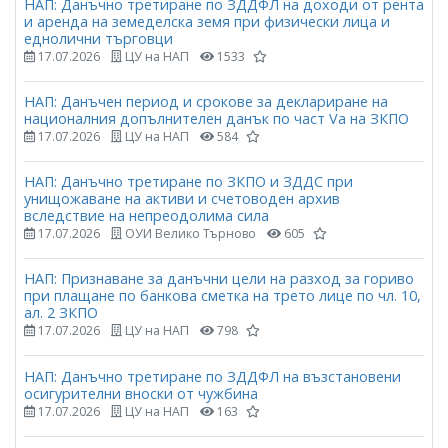
НАП: Данъчно третиране по ЗДДФЛ на доходи от рента
и аренда на земеделска земя при физически лица и
еднолични търговци
17.07.2026
ЦУ на НАП
1533
НАП: Данъчен период и срокове за деклариране на
националния допълнителен данък по част Vа на ЗКПО
17.07.2026
ЦУ на НАП
584
НАП: Данъчно третиране по ЗКПО и ЗДДС при
унищожаване на активи и счетоводен архив
вследствие на непреодолима сила
17.07.2026
ОУИ Велико Търново
605
НАП: Признаване за данъчни цели на разход за гориво
при плащане по банкова сметка на трето лице по чл. 10,
ал. 2 ЗКПО
17.07.2026
ЦУ на НАП
798
НАП: Данъчно третиране по ЗДДФЛ на възстановени
осигурителни вноски от чужбина
17.07.2026
ЦУ на НАП
163