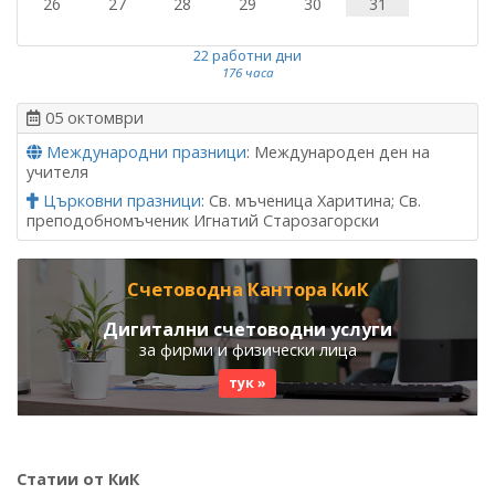
26
27
28
29
30
31
22 работни дни
176 часа
05 октомври
Международни празници
: Международен ден на
учителя
Църковни празници
: Св. мъченица Харитина; Св.
преподобномъченик Игнатий Старозагорски
Счетоводна Кантора КиК
Дигитални счетоводни услуги
за фирми и физически лица
тук »
Статии от КиК