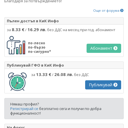
Благодаря за потвърждението!
Още от форума
Пълен достъп в КиК Инфо
8.33 €
16.29 лв.
за
/
без ДДС на месец при год. абонамент
по-лесно
по-бързо
Абонамент
по-сигурно*
Публикувай ГФО в КиК Инфо
13.33 €
26.08 лв.
за
/
без ДДС
Публикувай
Нямаш профил?
Регистрирай се
безплатно сега и получи по-добра
функционалност!
На фокус