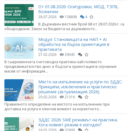
От 01.08.2026: Осигуровки, МОД, ТЗПБ,
болнични
28.07.2026
138898
4
В Държавен вестник брой 68 от 28.07.2026 г. са
обнародвани: Закон за бюджета на държавното...
Модул: Становищата на НАП + AI
обработка за бърза ориентация в
практиката
27.02.2026
39045
В съвременната счетоводна практика най-голямото
предизвикателство днес е бързата ориентация в огромния
масив от информация....
Място на изпълнение на услуги по ЗДДС:
Принципи, изключения и практическо
решение (актуализация 2026)
20.02.2026
21316
Правилното определяне на мястото на изпълнение при
доставка на услуга е ключов момент за коректното...
ЗДДС 2026: SME режимът на практика.
Кога новият режим е изгоден?
16.01.2026
32600