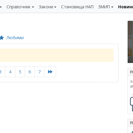
Справочник
Закони
Становища НАП
ЗМИП
Новин
Любими
3
4
5
6
7
П
з
а
П