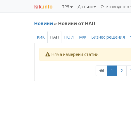
kik
.info
ТРЗ
Данъци
Счетоводство
Новини
» Новини от НАП
КиК
НАП
НОИ
МФ
Бизнес решения
Няма намерени статии.
1
2