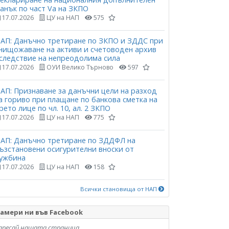
анък по част Vа на ЗКПО
17.07.2026
ЦУ на НАП
575
АП: Данъчно третиране по ЗКПО и ЗДДС при
нищожаване на активи и счетоводен архив
следствие на непреодолима сила
17.07.2026
ОУИ Велико Търново
597
АП: Признаване за данъчни цели на разход
а гориво при плащане по банкова сметка на
рето лице по чл. 10, ал. 2 ЗКПО
17.07.2026
ЦУ на НАП
775
АП: Данъчно третиране по ЗДДФЛ на
ъзстановени осигурителни вноски от
ужбина
17.07.2026
ЦУ на НАП
158
Всички становища от НАП
амери ни във Facebook
аресай нашата страница