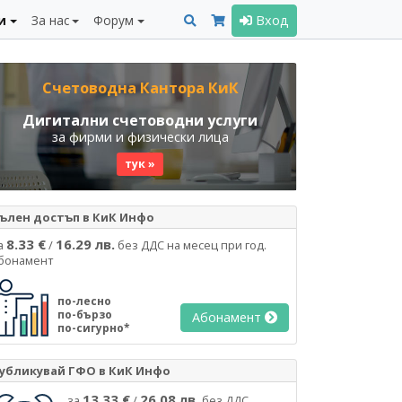
и
За нас
Форум
Вход
Счетоводна Кантора КиК
Дигитални счетоводни услуги
за фирми и физически лица
тук »
ълен достъп в КиК Инфо
8.33 €
16.29 лв.
а
/
без ДДС на месец при год.
бонамент
по-лесно
по-бързо
Абонамент
по-сигурно*
убликувай ГФО в КиК Инфо
13.33 €
26.08 лв.
за
/
без ДДС