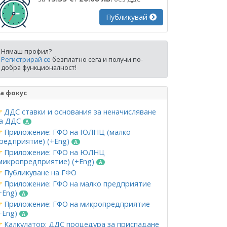
Публикувай
Нямаш профил?
Регистрирай се
безплатно сега и получи по-
добра функционалност!
а фокус
ДДС ставки и основания за неначисляване
а ДДС
Приложение: ГФО на ЮЛНЦ (малко
редприятие) (+Eng)
Приложение: ГФО на ЮЛНЦ
микропредприятие) (+Eng)
Публикуване на ГФО
Приложение: ГФО на малко предприятие
+Eng)
Приложение: ГФО на микропредприятие
+Eng)
Калкулатор: ДДС процедура за приспадане