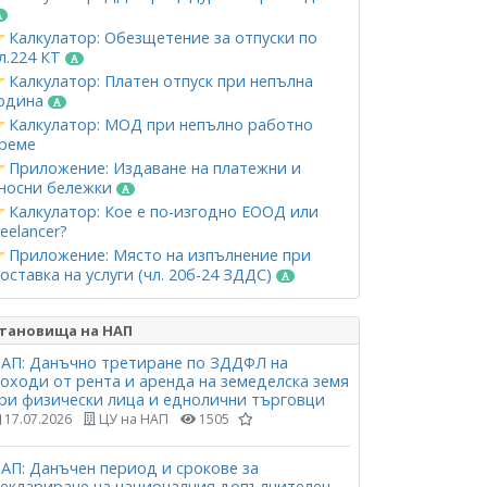
Калкулатор: Обезщетение за отпуски по
л.224 КТ
Калкулатор: Платен отпуск при непълна
одина
Калкулатор: МОД при непълно работно
реме
Приложение: Издаване на платежни и
носни бележки
Калкулатор: Кое е по-изгодно ЕООД или
reelancer?
Приложение: Място на изпълнение при
оставка на услуги (чл. 20б-24 ЗДДС)
тановища на НАП
АП: Данъчно третиране по ЗДДФЛ на
оходи от рента и аренда на земеделска земя
ри физически лица и еднолични търговци
17.07.2026
ЦУ на НАП
1505
АП: Данъчен период и срокове за
еклариране на националния допълнителен