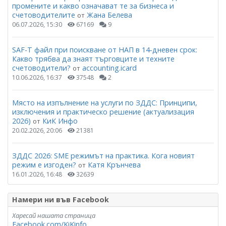
промените и какво означават те за бизнеса и
счетоводителите
Жана Белева
от
06.07.2026, 15:30
67169
9
SAF-T файл при поискване от НАП в 14-дневен срок:
Какво трябва да знаят търговците и техните
счетоводители?
accounting.icard
от
10.06.2026, 16:37
37548
2
Място на изпълнение на услуги по ЗДДС: Принципи,
изключения и практическо решение (актуализация
2026)
КиК Инфо
от
20.02.2026, 20:06
21381
ЗДДС 2026: SME режимът на практика. Кога новият
режим е изгоден?
Катя Крънчева
от
16.01.2026, 16:48
32639
Намери ни във Facebook
Харесай нашата страница
Facebook.com/KiKinfo