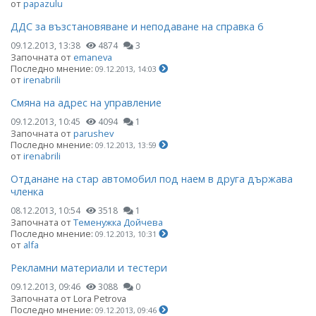
от
papazulu
ДДС за възстановяване и неподаване на справка 6
09.12.2013, 13:38
4874
3
Започната от
emaneva
Последно мнение:
09.12.2013, 14:03
от
irenabrili
Смяна на адрес на управление
09.12.2013, 10:45
4094
1
Започната от
parushev
Последно мнение:
09.12.2013, 13:59
от
irenabrili
Отданане на стар автомобил под наем в друга държава
членка
08.12.2013, 10:54
3518
1
Започната от
Теменужка Дойчева
Последно мнение:
09.12.2013, 10:31
от
alfa
Рекламни материали и тестери
09.12.2013, 09:46
3088
0
Започната от Lora Petrova
Последно мнение:
09.12.2013, 09:46