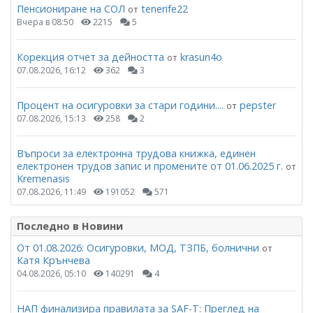
Пенсиониране на СОЛ
tenerife22
от
Вчера в 08:50
2215
5
Корекция отчет за дейността
krasun4o
от
07.08.2026, 16:12
362
3
Процент на осигуровки за стари години....
pepster
от
07.08.2026, 15:13
258
2
Въпроси за електронна трудова книжка, единен
електронен трудов запис и промените от 01.06.2025 г.
от
Kremenasis
07.08.2026, 11:49
191052
571
Последно в Новини
От 01.08.2026: Осигуровки, МОД, ТЗПБ, болнични
от
Катя Крънчева
04.08.2026, 05:10
140291
4
НАП финализира правилата за SAF-T: Преглед на