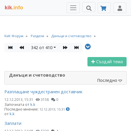
kik
.info
КиК Форум
Раздели
Данъци и счетоводство
342 от 410
Създай тема
Данъци и счетоводство
Последно
Разплащане чуждестранен доставчик
12.12.2013, 15:31
3158
0
Започната от
k.k
Последно мнение:
12.12.2013, 15:31
от
k.k
Заплати