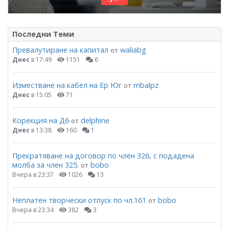
Последни Теми
Превалутиране на капитал
waliabg
от
Днес
в 17:49
1151
6
Изместване на кабел на Ер Юг
mbalpz
от
Днес
в 15:05
71
Корекция на Д6
delphine
от
Днес
в 13:38
160
1
Прекратяване на договор по член 326, с подадена
молба за член 325.
bobo
от
Вчера в 23:37
1026
13
Неплатен творчески отпуск по чл.161
bobo
от
Вчера в 23:34
382
3