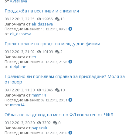
от
v.vasileva
Продажба на вестници и списания
08.12.2013, 22:35
19955
13
Започната от
eli_dasseva
Последно мнение:
10.12.2013, 09:23
от
eli_dasseva
Прехвърляне на средства между две фирми
09.12.2013, 21:02
10109
2
Започната от
Itn
Последно мнение:
09.12.2013, 21:28
от
delphine
Правилно ли попълвам справка за приспадане? Моля за
отговор
09.12.2013, 11:30
12045
10
Започната от
mmm14
Последно мнение:
09.12.2013, 20:31
от
mmm14
Облагане на доход на местно ФЛ изплатен от ЧФЛ
09.12.2013, 20:30
3392
0
Започната от
papazulu
Последно мнение:
09.12.2013, 20:30