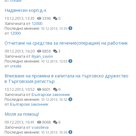
от
create
Надвнесен корп.д-к
10.12.2013, 13:35
3396
0
Започната от
12000
Последно мнение:
10.12.2013, 13:35
от
12000
Отчитане на средства за лечение(операция) на работник
09.12.2013, 16:20
8858
3
Започната от
iliyan_savov
Последно мнение:
10.12.2013, 12:03
от
create
Вписване на промяна в капитала на търговско дружество
в Търговския регистър
10.12.2013, 10:52
8601
0
Започната от
Български законник
Последно мнение:
10.12.2013, 10:52
от
Български законник
Моля за помощ!
09.12.2013, 16:41
8068
6
Започната от
v.vasileva
Последно мнение:
10.12.2013, 10:36