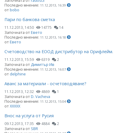
Започната от
radost3
Последно мнение:
11.12.2013, 16:39
от
bobo
Пари по банкова сметка
11.12.2013, 14:50
14775
14
Започната от
Евето
Последно мнение:
11.12.2013, 16:18
от
Евето
Счетоводство на ЕООД дистрибутор на Орифлейм.
11.12.2013, 15:59
6319
2
Започната от
Димитър Ив
Последно мнение:
11.12.2013, 16:07
от
delphine
Аванс за материали - осчетоводяване?
11.12.2013, 12:32
4869
1
Започната от
D. Vacheva
Последно мнение:
11.12.2013, 15:04
от
ХХХХХ
Внос на услуга от Русия
09.12.2013, 17:35
4884
2
Започната от
SBR