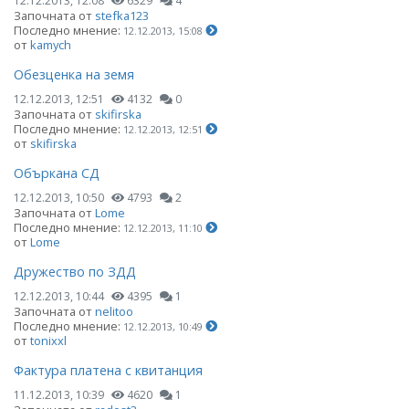
12.12.2013, 12:08
6329
4
Започната от
stefka123
Последно мнение:
12.12.2013, 15:08
от
kamych
Обезценка на земя
12.12.2013, 12:51
4132
0
Започната от
skifirska
Последно мнение:
12.12.2013, 12:51
от
skifirska
Объркана СД
12.12.2013, 10:50
4793
2
Започната от
Lome
Последно мнение:
12.12.2013, 11:10
от
Lome
Дружество по ЗДД
12.12.2013, 10:44
4395
1
Започната от
nelitoo
Последно мнение:
12.12.2013, 10:49
от
tonixxl
Фактура платена с квитанция
11.12.2013, 10:39
4620
1