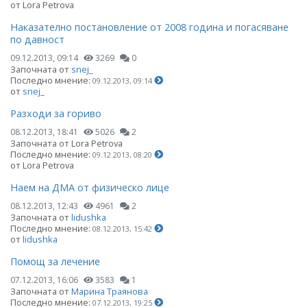
от Lora Petrova
Наказателно постановление от 2008 година и погасяване
по давност
09.12.2013, 09:14
3269
0
Започната от
snej_
Последно мнение:
09.12.2013, 09:14
от
snej_
Разходи за гориво
08.12.2013, 18:41
5026
2
Започната от Lora Petrova
Последно мнение:
09.12.2013, 08:20
от Lora Petrova
Наем на ДМА от физическо лице
08.12.2013, 12:43
4961
2
Започната от
lidushka
Последно мнение:
08.12.2013, 15:42
от
lidushka
Помощ за лечение
07.12.2013, 16:06
3583
1
Започната от
Марина Траянова
Последно мнение:
07.12.2013, 19:25