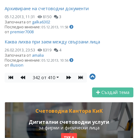
Архивиране на счетоводни документи
05.12.2013, 11:31
8150
3
Започната от
galka6302
Последно мнение:
05.12.2013, 11:58
от
premier7008
Каква лихва при заем между свързани лица
26.02.2013, 23:53
8319
4
Започната от
amalia
Последно мнение:
05.12.2013, 10:56
от
illusion
342 от 410
Създай тема
Счетоводна Кантора КиК
Дигитални счетоводни услуги
за фирми и физически лица
тук »