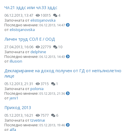
Чл.21 зддс или чл.33 зддс
06.12.2013, 13:47
10015
4
Започната от
elistojanovska
Последно мнение:
06.12.2013, 14:47
от
elistojanovska
Личен труд СОЛ Е / ООД
27.04.2013, 16:06
22779
10
Започната от
delphine
Последно мнение:
06.12.2013, 14:43
от
illusion
Деклариранне на доход получен от ГД от непълнолетно
лице
05.12.2013, 21:31
3715
1
Започната от
polonia
Последно мнение:
05.12.2013, 21:36
от
jeni1
Приход 2013
05.12.2013, 16:21
7577
6
Започната от
tzvetinai
Последно мнение:
05.12.2013, 19:46
от
alfa