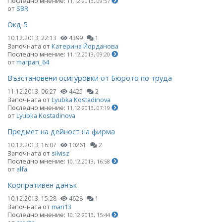
Последно мнение:
11.12.2013, 09:57
от
SBR
Окд 5
10.12.2013, 22:13
4399
1
Започната от
Катерина Йорданова
Последно мнение:
11.12.2013, 09:20
от
marpan_64
Възстановени осигуровки от Бюрото по труда
11.12.2013, 06:27
4425
2
Започната от
Lyubka Kostadinova
Последно мнение:
11.12.2013, 07:19
от
Lyubka Kostadinova
Предмет на дейност на фирма
10.12.2013, 16:07
10261
2
Започната от
silvisz
Последно мнение:
10.12.2013, 16:58
от
alfa
Корпративен данък
10.12.2013, 15:28
4628
1
Започната от
mari13
Последно мнение:
10.12.2013, 15:44