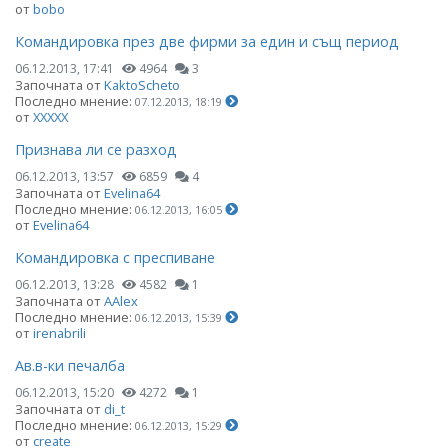
от
bobo
Командировка през две фирми за един и същ период
06.12.2013, 17:41
4964
3
Започната от
KaktoScheto
Последно мнение:
07.12.2013, 18:19
от
ХХХХХ
Признава ли се разход
06.12.2013, 13:57
6859
4
Започната от
Evelina64
Последно мнение:
06.12.2013, 16:05
от
Evelina64
Командировка с преспиване
06.12.2013, 13:28
4582
1
Започната от
AAlex
Последно мнение:
06.12.2013, 15:39
от
irenabrili
Ав.в-ки печалба
06.12.2013, 15:20
4272
1
Започната от
di_t
Последно мнение:
06.12.2013, 15:29
от
create